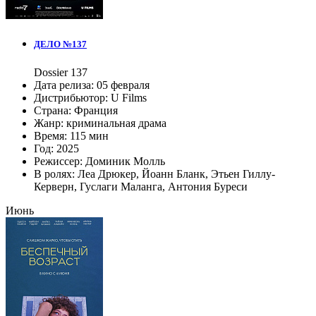
ДЕЛО №137
Dossier 137
Дата релиза:
05 февраля
Дистрибьютор:
U Films
Страна:
Франция
Жанр:
криминальная драма
Время:
115 мин
Год:
2025
Режиссер:
Доминик Молль
В ролях:
Леа Дрюкер
,
Йоанн Бланк
,
Этьен Гиллу-
Керверн
,
Гуслаги Маланга
,
Антония Буреси
Июнь