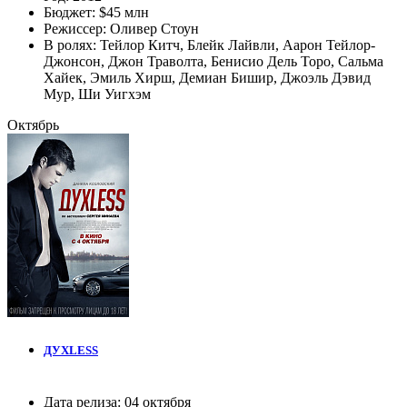
Бюджет:
$45 млн
Режиссер:
Оливер Стоун
В ролях:
Тейлор Китч
,
Блейк Лайвли
,
Аарон Тейлор-
Джонсон
,
Джон Траволта
,
Бенисио Дель Торо
,
Сальма
Хайек
,
Эмиль Хирш
,
Демиан Бишир
,
Джоэль Дэвид
Мур
,
Ши Уигхэм
Октябрь
ДУХLESS
Дата релиза:
04 октября