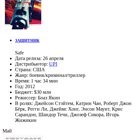
ЗАЩИТНИК
Safe
Дата релиза:
26 апреля
Дистрибьютор:
UPI
Страна:
США
Жанр:
боевик
/
криминал
/
триллер
Время:
1 час 34 мин
Год:
2012
Бюджет:
$30 млн
Режиссер:
Боаз Якин
В ролях:
Джейсон Стэйтем
,
Катрин Чан
,
Роберт Джон
Бёрк
,
Регги Ли
,
Джеймс Хонг
,
Энсон Маунт
,
Крис
Сарандон
,
Шандор Течи
,
Джозеф Сикора
,
Игорь
Жижикин
Май