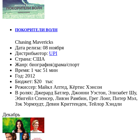
ПОКОРИТЕЛИ ВОЛН
Chasing Mavericks
Дата релиза:
08 ноября
Дистрибьютор:
UPI
Страна:
США
Жанр:
биография
/
драма
/
спорт
Время:
1 час 51 мин
Год:
2012
Бюджет:
$20 тыс
Режиссер:
Майкл Аптед
,
Кёртис Хэнсон
В ролях:
Джерард Батлер
,
Джонни Уэстон
,
Элизабет Шу
,
Эбигейл Спенсер
,
Ливэн Рамбин
,
Грег Лонг
,
Питер Мэл
,
Зэк Уормхудт
,
Девин Криттенден
,
Тейлор Хэндли
Декабрь