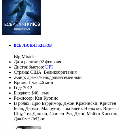
ВСЕ ЛЮБЯТ КИТОВ
Big Miracle
Дата релиза:
02 февраля
Дистрибьютор:
UPI
Страна:
США, Великобритания
Жанр:
драма
/
мелодрама
/
семейный
Время:
1 час 46 мин
Год:
2012
Бюджет:
$40 тыс
Режиссер:
Кен Куопис
В ролях:
Дрю Бэрримор
,
Джон Красински
,
Кристен
Белл
,
Дермот Малруни
,
Тим Блейк Нельсон
,
Винесса
Шоу
,
Тед Дэнсон
,
Стивен Рут
,
Джон Майкл Хиггинс
,
Джеймс ЛеГрос