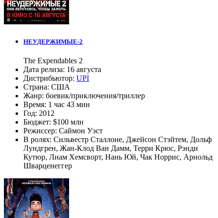
НЕУДЕРЖИМЫЕ-2
The Expendables 2
Дата релиза:
16 августа
Дистрибьютор:
UPI
Страна:
США
Жанр:
боевик
/
приключения
/
триллер
Время:
1 час 43 мин
Год:
2012
Бюджет:
$100 млн
Режиссер:
Саймон Уэст
В ролях:
Сильвестр Сталлоне
,
Джейсон Стэйтем
,
Дольф
Лундгрен
,
Жан-Клод Ван Дамм
,
Терри Крюс
,
Рэнди
Кутюр
,
Лиам Хемсворт
,
Нань Юй
,
Чак Норрис
,
Арнольд
Шварценеггер