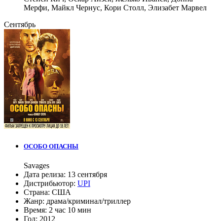
Мерфи
,
Майкл Чернус
,
Кори Столл
,
Элизабет Марвел
Сентябрь
ОСОБО ОПАСНЫ
Savages
Дата релиза:
13 сентября
Дистрибьютор:
UPI
Страна:
США
Жанр:
драма
/
криминал
/
триллер
Время:
2 час 10 мин
Год:
2012