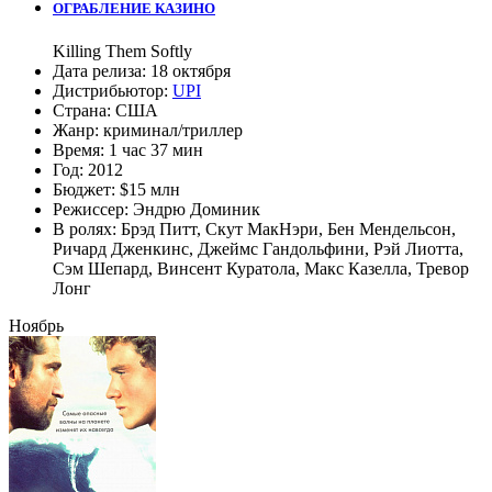
ОГРАБЛЕНИЕ КАЗИНО
Killing Them Softly
Дата релиза:
18 октября
Дистрибьютор:
UPI
Страна:
США
Жанр:
криминал
/
триллер
Время:
1 час 37 мин
Год:
2012
Бюджет:
$15 млн
Режиссер:
Эндрю Доминик
В ролях:
Брэд Питт
,
Скут МакНэри
,
Бен Мендельсон
,
Ричард Дженкинс
,
Джеймс Гандольфини
,
Рэй Лиотта
,
Сэм Шепард
,
Винсент Куратола
,
Макс Казелла
,
Тревор
Лонг
Ноябрь