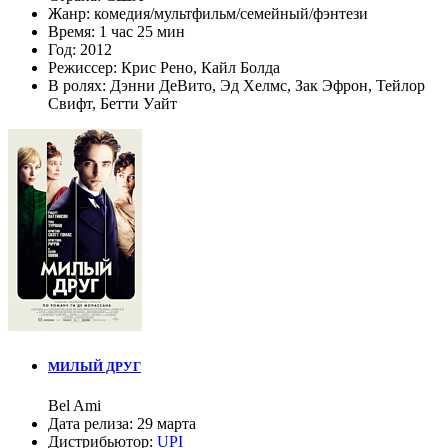
Жанр:
комедия
/
мультфильм
/
семейный
/
фэнтези
Время:
1 час 25 мин
Год:
2012
Режиссер:
Крис Рено
,
Кайл Болда
В ролях:
Дэнни ДеВито
,
Эд Хелмс
,
Зак Эфрон
,
Тейлор
Свифт
,
Бетти Уайт
МИЛЫЙ ДРУГ
Bel Ami
Дата релиза:
29 марта
Дистрибьютор:
UPI