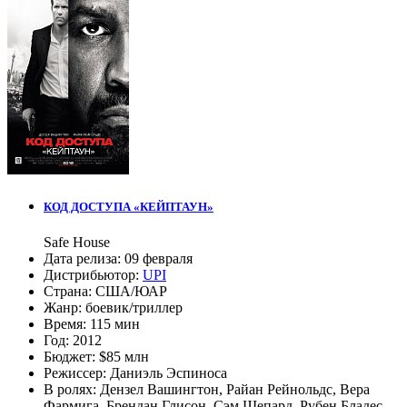
КОД ДОСТУПА «КЕЙПТАУН»
Safe House
Дата релиза:
09 февраля
Дистрибьютор:
UPI
Страна:
США/ЮАР
Жанр:
боевик
/
триллер
Время:
115 мин
Год:
2012
Бюджет:
$85 млн
Режиссер:
Даниэль Эспиноса
В ролях:
Дензел Вашингтон
,
Райан Рейнольдс
,
Вера
Фармига
,
Брендан Глисон
,
Сэм Шепард
,
Рубен Бладес
,