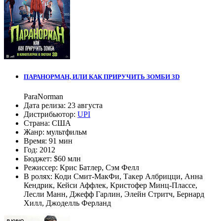
ПАРАНОРМАН, ИЛИ КАК ПРИРУЧИТЬ ЗОМБИ 3D
ParaNorman
Дата релиза:
23 августа
Дистрибьютор:
UPI
Страна:
США
Жанр:
мультфильм
Время:
91 мин
Год:
2012
Бюджет:
$60 млн
Режиссер:
Крис Батлер
,
Сэм Фелл
В ролях:
Коди Смит-МакФи
,
Такер Албрицци
,
Анна
Кендрик
,
Кейси Аффлек
,
Кристофер Минц-Плассе
,
Лесли Манн
,
Джефф Гарлин
,
Элейн Стритч
,
Бернард
Хилл
,
Джоделль Ферланд