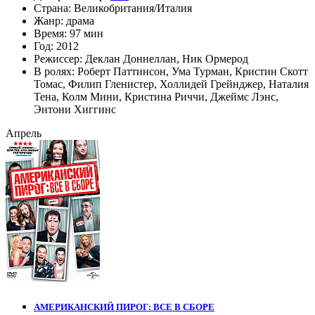
Страна:
Великобритания/Италия
Жанр:
драма
Время:
97 мин
Год:
2012
Режиссер:
Деклан Доннеллан
,
Ник Ормерод
В ролях:
Роберт Паттинсон
,
Ума Турман
,
Кристин Скотт
Томас
,
Филип Гленистер
,
Холлидей Грейнджер
,
Наталия
Тена
,
Колм Мини
,
Кристина Риччи
,
Джеймс Лэнс
,
Энтони Хиггинс
Апрель
АМЕРИКАНСКИЙ ПИРОГ: ВСЕ В СБОРЕ