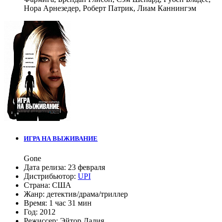
Нора Арнезедер
,
Роберт Патрик
,
Лиам Каннингэм
ИГРА НА ВЫЖИВАНИЕ
Gone
Дата релиза:
23 февраля
Дистрибьютор:
UPI
Страна:
США
Жанр:
детектив
/
драма
/
триллер
Время:
1 час 31 мин
Год:
2012
Режиссер:
Эйтор Далия