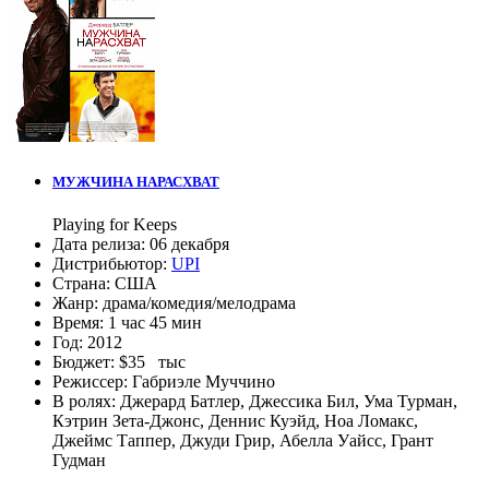
МУЖЧИНА НАРАСХВАТ
Playing for Keeps
Дата релиза:
06 декабря
Дистрибьютор:
UPI
Страна:
США
Жанр:
драма
/
комедия
/
мелодрама
Время:
1 час 45 мин
Год:
2012
Бюджет:
$35 тыс
Режиссер:
Габриэле Муччино
В ролях:
Джерард Батлер
,
Джессика Бил
,
Ума Турман
,
Кэтрин Зета-Джонс
,
Деннис Куэйд
,
Ноа Ломакс
,
Джеймс Таппер
,
Джуди Грир
,
Абелла Уайсс
,
Грант
Гудман