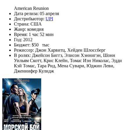
American Reunion
Дата релиза:
05 апреля
Дистрибьютор:
UPI
Страна:
США
Жанр:
комедия
Время:
1 час 52 мин
Год:
2012
Бюджет:
$50 тыс
Режиссер:
Джон Харвитц
,
Хейден Шлоссберг
В ролях:
Джейсон Биггз
,
Элисон Хэннигэн
,
Шонн
Уильям Скотт
,
Крис Клейн
,
Томас Иэн Николас
,
Эдди
Кэй Томас
,
Тара Рид
,
Мена Сувари
,
Юджин Леви
,
Дженнифер Кулидж