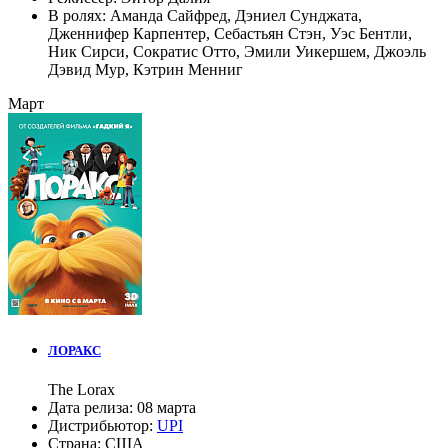
В ролях:
Аманда Сайфред
,
Дэниел Сунджата
,
Дженнифер Карпентер
,
Себастьян Стэн
,
Уэс Бентли
,
Ник Сирси
,
Сократис Отто
,
Эмили Уикершем
,
Джоэль
Дэвид Мур
,
Кэтрин Менниг
Март
ЛОРАКС
The Lorax
Дата релиза:
08 марта
Дистрибьютор:
UPI
Страна:
США