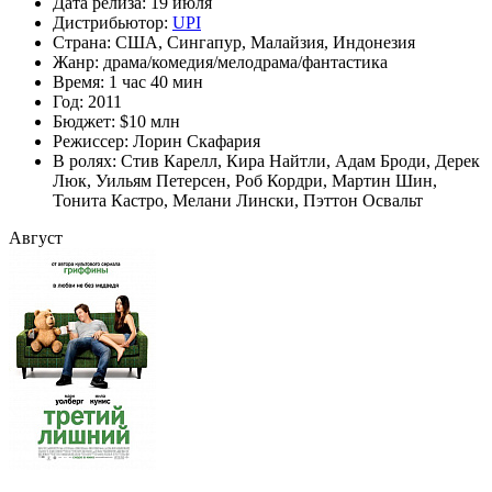
Дата релиза:
19 июля
Дистрибьютор:
UPI
Страна:
США, Сингапур, Малайзия, Индонезия
Жанр:
драма
/
комедия
/
мелодрама
/
фантастика
Время:
1 час 40 мин
Год:
2011
Бюджет:
$10 млн
Режиссер:
Лорин Скафария
В ролях:
Стив Карелл
,
Кира Найтли
,
Адам Броди
,
Дерек
Люк
,
Уильям Петерсен
,
Роб Кордри
,
Мартин Шин
,
Тонита Кастро
,
Мелани Лински
,
Пэттон Освальт
Август