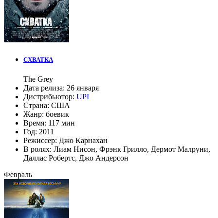
СХВАТКА
The Grey
Дата релиза:
26 января
Дистрибьютор:
UPI
Страна:
США
Жанр:
боевик
Время:
117 мин
Год:
2011
Режиссер:
Джо Карнахан
В ролях:
Лиам Нисон
,
Фрэнк Грилло
,
Дермот Малруни
,
Даллас Робертс
,
Джо Андерсон
Февраль