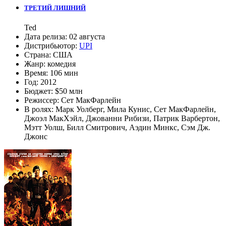
ТРЕТИЙ ЛИШНИЙ
Ted
Дата релиза:
02 августа
Дистрибьютор:
UPI
Страна:
США
Жанр:
комедия
Время:
106 мин
Год:
2012
Бюджет:
$50 млн
Режиссер:
Сет МакФарлейн
В ролях:
Марк Уолберг
,
Мила Кунис
,
Сет МакФарлейн
,
Джоэл МакХэйл
,
Джованни Рибизи
,
Патрик Варбертон
,
Мэтт Уолш
,
Билл Смитрович
,
Аэдин Минкс
,
Сэм Дж.
Джонс