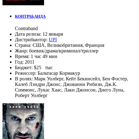
КОНТРАБАНДА
Contraband
Дата релиза:
12 января
Дистрибьютор:
UPI
Страна:
США, Великобритания, Франция
Жанр:
боевик
/
драма
/
криминал
/
триллер
Время:
1 час 49 мин
Год:
2011
Бюджет:
$25 тыс
Режиссер:
Бальтасар Кормакур
В ролях:
Марк Уолберг
,
Кейт Бекинсейл
,
Бен Фостер
,
Калеб Лэндри Джонс
,
Джованни Рибизи
,
Дж.К.
Симмонс
,
Лукас Хаас
,
Лаки Джонсон
,
Диего Луна
,
Роберт Уолберг