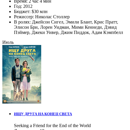
Время:
2 час 4 мин
Год:
2012
Бюджет:
$30 млн
Режиссер:
Николас Столлер
В ролях:
Джейсон Сигел
,
Эмили Блант
,
Крис Пратт
,
Элисон Бри
,
Лорен Уидман
,
Мими Кеннеди
,
Дэвид
Пэймер
,
Джеки Уивер
,
Джим Пиддок
,
Адам Кэмпбелл
Июль
ИЩУ ДРУГА НА КОНЕЦ СВЕТА
Seeking a Friend for the End of the World