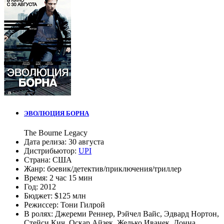
ЭВОЛЮЦИЯ БОРНА
The Bourne Legacy
Дата релиза:
30 августа
Дистрибьютор:
UPI
Страна:
США
Жанр:
боевик
/
детектив
/
приключения
/
триллер
Время:
2 час 15 мин
Год:
2012
Бюджет:
$125 млн
Режиссер:
Тони Гилрой
В ролях:
Джереми Реннер
,
Рэйчел Вайс
,
Эдвард Нортон
,
Стейси Кич
,
Оскар Айзек
,
Желько Иванек
,
Донна