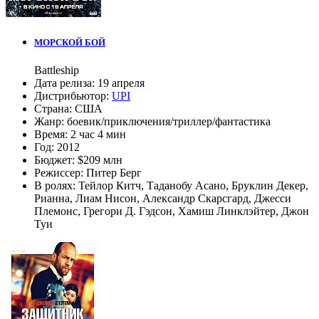
МОРСКОЙ БОЙ
Battleship
Дата релиза:
19 апреля
Дистрибьютор:
UPI
Страна:
США
Жанр:
боевик
/
приключения
/
триллер
/
фантастика
Время:
2 час 4 мин
Год:
2012
Бюджет:
$209 млн
Режиссер:
Питер Берг
В ролях:
Тейлор Китч
,
Таданобу Асано
,
Бруклин Декер
,
Рианна
,
Лиам Нисон
,
Александр Скарсгард
,
Джесси
Племонс
,
Грегори Д. Гэдсон
,
Хамиш Линклэйтер
,
Джон
Туи