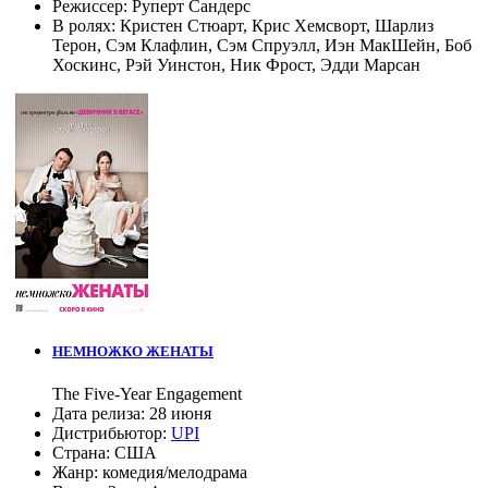
Режиссер:
Руперт Сандерс
В ролях:
Кристен Стюарт
,
Крис Хемсворт
,
Шарлиз
Терон
,
Сэм Клафлин
,
Сэм Спруэлл
,
Иэн МакШейн
,
Боб
Хоскинс
,
Рэй Уинстон
,
Ник Фрост
,
Эдди Марсан
НЕМНОЖКО ЖЕНАТЫ
The Five-Year Engagement
Дата релиза:
28 июня
Дистрибьютор:
UPI
Страна:
США
Жанр:
комедия
/
мелодрама