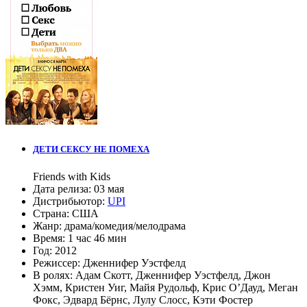
ДЕТИ СЕКСУ НЕ ПОМЕХА
Friends with Kids
Дата релиза:
03 мая
Дистрибьютор:
UPI
Страна:
США
Жанр:
драма
/
комедия
/
мелодрама
Время:
1 час 46 мин
Год:
2012
Режиссер:
Дженнифер Уэстфелд
В ролях:
Адам Скотт
,
Дженнифер Уэстфелд
,
Джон
Хэмм
,
Кристен Уиг
,
Майя Рудольф
,
Крис О’Дауд
,
Меган
Фокс
,
Эдвард Бёрнс
,
Лулу Слосс
,
Кэти Фостер