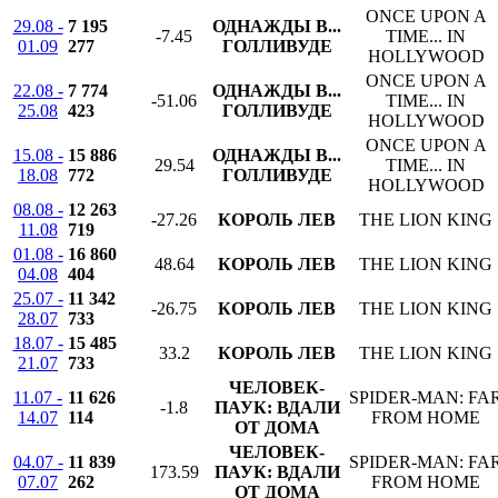
ONCE UPON A
29.08 -
7 195
ОДНАЖДЫ В...
-7.45
TIME... IN
01.09
277
ГОЛЛИВУДЕ
HOLLYWOOD
ONCE UPON A
22.08 -
7 774
ОДНАЖДЫ В...
-51.06
TIME... IN
25.08
423
ГОЛЛИВУДЕ
HOLLYWOOD
ONCE UPON A
15.08 -
15 886
ОДНАЖДЫ В...
29.54
TIME... IN
18.08
772
ГОЛЛИВУДЕ
HOLLYWOOD
08.08 -
12 263
-27.26
КОРОЛЬ ЛЕВ
THE LION KING
11.08
719
01.08 -
16 860
48.64
КОРОЛЬ ЛЕВ
THE LION KING
04.08
404
25.07 -
11 342
-26.75
КОРОЛЬ ЛЕВ
THE LION KING
28.07
733
18.07 -
15 485
33.2
КОРОЛЬ ЛЕВ
THE LION KING
21.07
733
ЧЕЛОВЕК-
11.07 -
11 626
SPIDER-MAN: FA
-1.8
ПАУК: ВДАЛИ
14.07
114
FROM HOME
ОТ ДОМА
ЧЕЛОВЕК-
04.07 -
11 839
SPIDER-MAN: FA
173.59
ПАУК: ВДАЛИ
07.07
262
FROM HOME
ОТ ДОМА