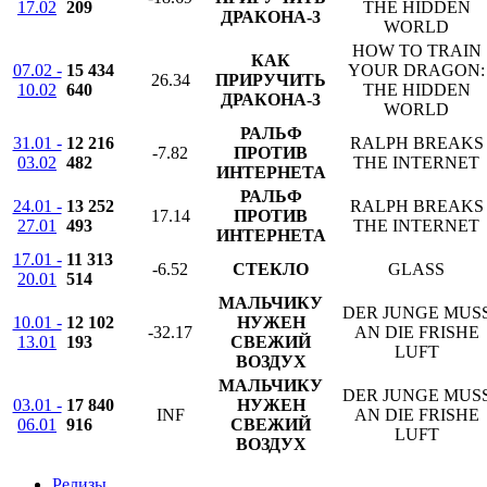
17.02
209
THE HIDDEN
ДРАКОНА-3
WORLD
HOW TO TRAIN
КАК
07.02 -
15 434
YOUR DRAGON:
26.34
ПРИРУЧИТЬ
10.02
640
THE HIDDEN
ДРАКОНА-3
WORLD
РАЛЬФ
31.01 -
12 216
RALPH BREAKS
-7.82
ПРОТИВ
03.02
482
THE INTERNET
ИНТЕРНЕТА
РАЛЬФ
24.01 -
13 252
RALPH BREAKS
17.14
ПРОТИВ
27.01
493
THE INTERNET
ИНТЕРНЕТА
17.01 -
11 313
-6.52
СТЕКЛО
GLASS
20.01
514
МАЛЬЧИКУ
DER JUNGE MUS
10.01 -
12 102
НУЖЕН
-32.17
AN DIE FRISHE
13.01
193
СВЕЖИЙ
LUFT
ВОЗДУХ
МАЛЬЧИКУ
DER JUNGE MUS
03.01 -
17 840
НУЖЕН
INF
AN DIE FRISHE
06.01
916
СВЕЖИЙ
LUFT
ВОЗДУХ
Релизы