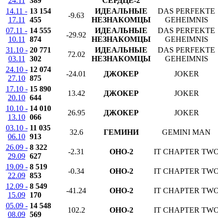
24.11
389
СЕРДЦЕ-2
14.11 -
13 154
ИДЕАЛЬНЫЕ
DAS PERFEKTE
-9.63
17.11
455
НЕЗНАКОМЦЫ
GEHEIMNIS
07.11 -
14 555
ИДЕАЛЬНЫЕ
DAS PERFEKTE
-29.92
10.11
874
НЕЗНАКОМЦЫ
GEHEIMNIS
31.10 -
20 771
ИДЕАЛЬНЫЕ
DAS PERFEKTE
72.02
03.11
302
НЕЗНАКОМЦЫ
GEHEIMNIS
24.10 -
12 074
-24.01
ДЖОКЕР
JOKER
27.10
875
17.10 -
15 890
13.42
ДЖОКЕР
JOKER
20.10
644
10.10 -
14 010
26.95
ДЖОКЕР
JOKER
13.10
066
03.10 -
11 035
32.6
ГЕМИНИ
GEMINI MAN
06.10
913
26.09 -
8 322
-2.31
ОНО-2
IT CHAPTER TW
29.09
627
19.09 -
8 519
-0.34
ОНО-2
IT CHAPTER TW
22.09
853
12.09 -
8 549
-41.24
ОНО-2
IT CHAPTER TW
15.09
170
05.09 -
14 548
102.2
ОНО-2
IT CHAPTER TW
08.09
569