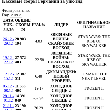
Кассовые сборы Германии за уик-энд
Фильтровать по:
Год:
ДАТА
ОБЩИЕ
ОРИГИНАЛЬНО
УИК-
СБОРЫ
ИЗМ.%
ЛИДЕР
НАЗВАНИЕ
ЭНДА
($)
ЗВЕЗДНЫЕ
STAR WARS: THE
26.12 -
28 903
ВОЙНЫ:
4.83
RISE OF
29.12
194
СКАЙУОКЕР.
SKYWALKER
ВОСХОД
ЗВЕЗДНЫЕ
STAR WARS: THE
19.12 -
27 572
ВОЙНЫ:
122.58
RISE OF
22.12
403
СКАЙУОКЕР.
SKYWALKER
ВОСХОД
ДЖУМАНДЖИ:
12.12 -
12 387
JUMANJI: THE
6.48
НОВЫЙ
15.12
511
NEXT LEVEL
УРОВЕНЬ
05.12 -
11 633
ХОЛОДНОЕ
-19.17
FROZEN II
08.12
403
СЕРДЦЕ-2
28.11 -
14 391
ХОЛОДНОЕ
-37.94
FROZEN II
01.12
849
СЕРДЦЕ-2
21.11 -
23 190
ХОЛОДНОЕ
76.29
FROZEN II