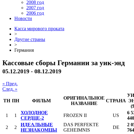
2008 год
2007 год
2006 год
Новости
Касса мирового проката
>
Другие страны
>
Германия
Кассовые сборы Германии за уик-энд
05.12.2019 - 08.12.2019
« Пред.
След. »
УИ
ОРИГИНАЛЬНОЕ
ТН
ПН
ФИЛЬМ
СТРАНА
Э
НАЗВАНИЕ
(
ХОЛОДНОЕ
6 5
1
1
FROZEN II
US
СЕРДЦЕ-2
44
ИДЕАЛЬНЫЕ
DAS PERFEKTE
2 0
2
2
DE
НЕЗНАКОМЦЫ
GEHEIMNIS
76