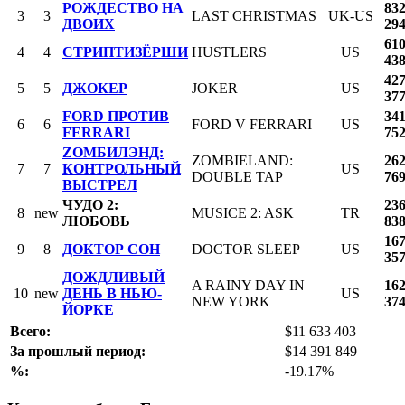
РОЖДЕСТВО НА
83
3
3
LAST CHRISTMAS
UK-US
ДВОИХ
29
61
4
4
СТРИПТИЗЁРШИ
HUSTLERS
US
43
42
5
5
ДЖОКЕР
JOKER
US
37
FORD ПРОТИВ
34
6
6
FORD V FERRARI
US
FERRARI
75
ZОМБИЛЭНД:
ZOMBIELAND:
26
7
7
КОНТРОЛЬНЫЙ
US
DOUBLE TAP
76
ВЫСТРЕЛ
ЧУДО 2:
23
8
new
MUSICE 2: ASK
TR
ЛЮБОВЬ
83
16
9
8
ДОКТОР СОН
DOCTOR SLEEP
US
35
ДОЖДЛИВЫЙ
A RAINY DAY IN
16
10
new
ДЕНЬ В НЬЮ-
US
NEW YORK
37
ЙОРКЕ
Всего:
$11 633 403
За прошлый период:
$14 391 849
%:
-19.17%