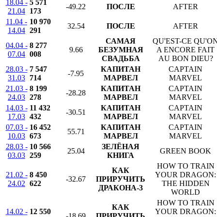
18.04 -
5 571
-49.22
ПОСЛЕ
AFTER
21.04
173
11.04 -
10 970
32.54
ПОСЛЕ
AFTER
14.04
291
САМАЯ
QU'EST-CE QU'O
04.04 -
8 277
9.66
БЕЗУМНАЯ
A ENCORE FAIT
07.04
008
СВАДЬБА
AU BON DIEU?
28.03 -
7 547
КАПИТАН
CAPTAIN
-7.95
31.03
714
МАРВЕЛ
MARVEL
21.03 -
8 199
КАПИТАН
CAPTAIN
-28.28
24.03
278
МАРВЕЛ
MARVEL
14.03 -
11 432
КАПИТАН
CAPTAIN
-30.51
17.03
432
МАРВЕЛ
MARVEL
07.03 -
16 452
КАПИТАН
CAPTAIN
55.71
10.03
673
МАРВЕЛ
MARVEL
28.03 -
10 566
ЗЕЛЁНАЯ
25.04
GREEN BOOK
03.03
259
КНИГА
HOW TO TRAIN
КАК
21.02 -
8 450
YOUR DRAGON:
-32.67
ПРИРУЧИТЬ
24.02
622
THE HIDDEN
ДРАКОНА-3
WORLD
HOW TO TRAIN
КАК
14.02 -
12 550
YOUR DRAGON:
-18.69
ПРИРУЧИТЬ