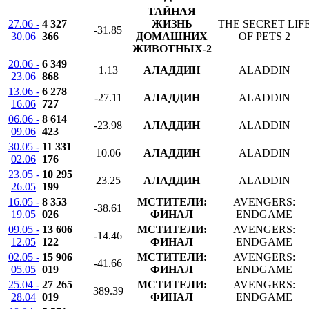
ТАЙНАЯ
27.06 -
4 327
ЖИЗНЬ
THE SECRET LIF
-31.85
30.06
366
ДОМАШНИХ
OF PETS 2
ЖИВОТНЫХ-2
20.06 -
6 349
1.13
АЛАДДИН
ALADDIN
23.06
868
13.06 -
6 278
-27.11
АЛАДДИН
ALADDIN
16.06
727
06.06 -
8 614
-23.98
АЛАДДИН
ALADDIN
09.06
423
30.05 -
11 331
10.06
АЛАДДИН
ALADDIN
02.06
176
23.05 -
10 295
23.25
АЛАДДИН
ALADDIN
26.05
199
16.05 -
8 353
МСТИТЕЛИ:
AVENGERS:
-38.61
19.05
026
ФИНАЛ
ENDGAME
09.05 -
13 606
МСТИТЕЛИ:
AVENGERS:
-14.46
12.05
122
ФИНАЛ
ENDGAME
02.05 -
15 906
МСТИТЕЛИ:
AVENGERS:
-41.66
05.05
019
ФИНАЛ
ENDGAME
25.04 -
27 265
МСТИТЕЛИ:
AVENGERS:
389.39
28.04
019
ФИНАЛ
ENDGAME