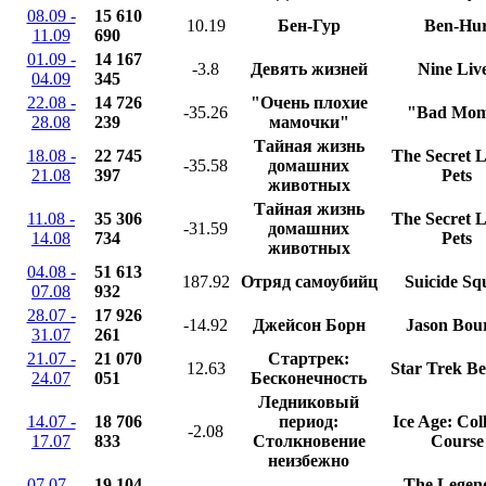
08.09 -
15 610
10.19
Бен-Гур
Ben-Hu
11.09
690
01.09 -
14 167
-3.8
Девять жизней
Nine Liv
04.09
345
22.08 -
14 726
"Очень плохие
-35.26
"Bad Mo
28.08
239
мамочки"
Тайная жизнь
18.08 -
22 745
The Secret Li
-35.58
домашних
21.08
397
Pets
животных
Тайная жизнь
11.08 -
35 306
The Secret Li
-31.59
домашних
14.08
734
Pets
животных
04.08 -
51 613
187.92
Отряд самоубийц
Suicide Sq
07.08
932
28.07 -
17 926
-14.92
Джейсон Борн
Jason Bou
31.07
261
21.07 -
21 070
Стартрек:
12.63
Star Trek B
24.07
051
Бесконечность
Ледниковый
14.07 -
18 706
период:
Ice Age: Coll
-2.08
17.07
833
Столкновение
Course
неизбежно
07.07 -
19 104
The Legend