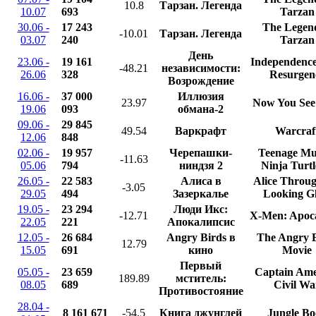
10.8
Тарзан. Легенда
10.07
693
Tarzan
30.06 -
17 243
The Legend
-10.01
Тарзан. Легенда
03.07
240
Tarzan
День
23.06 -
19 161
Independenc
-48.21
независимости:
26.06
328
Resurgen
Возрождение
16.06 -
37 000
Иллюзия
23.97
Now You See
19.06
093
обмана-2
09.06 -
29 845
49.54
Варкрафт
Warcraf
12.06
848
02.06 -
19 957
Черепашки-
Teenage Mu
-11.63
05.06
794
ниндзя 2
Ninja Turtl
26.05 -
22 583
Алиса в
Alice Throug
-3.05
29.05
494
Зазеркалье
Looking Gl
19.05 -
23 294
Люди Икс:
-12.71
X-Men: Apoc
22.05
221
Апокалипсис
12.05 -
26 684
Angry Birds в
The Angry B
12.79
15.05
691
кино
Movie
Первый
05.05 -
23 659
Captain Ame
189.89
мститель:
08.05
689
Civil Wa
Противостояние
28.04 -
8 161 671
-54.5
Книга джунглей
Jungle B