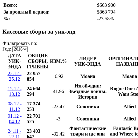
Всего:
$663 900
За прошлый период:
$868 794
%:
-23.58%
Кассовые сборы за уик-энд
Фильтровать по:
Год:
ДАТА
ОБЩИЕ
ЛИДЕР
ОРИГИНАЛ
УИК-
СБОРЫ,
ИЗМ.%
УИК-ЭНДА
НАЗВАН
ЭНДА
ГРИВНЫ
22.12 -
22 957
-6.92
Моана
Moana
25.12
854
Изгой-один:
15.12 -
24 664
Rogue One: A
41.96
Звёздные войны.
18.12
294
Wars Sto
Истории
08.12 -
17 374
-23.47
Союзники
Allied
11.12
253
01.12 -
22 701
-3
Союзники
Allied
04.12
525
Фантастические
Fantastic B
24.11 -
23 403
-32.42
твари и где они
and Where to
27.11
647