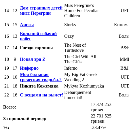
Miss Peregrine's
Дом странных детей
14
12
Home For Peculiar
UF
мисс Перегрин
Children
15
15
Аисты
Storks
Кином
Большой собачий
16
13
Ozzy
Воль
побег
The Nest of
17
14
Гнездо горлицы
B&
Turtledove
The Girl With All
18
9
Новая эра Z
MM
The Gifts
19
17
Инферно
Inferno
B&
Моя большая
My Big Fat Greek
20
10
UF
греческая свадьба-2
Wedding 2
21
18
Никита Кожемяка
Mykyta Kozhumyaka
UF
Debarquement
22
16
C вещами на вылет!
Воль
immediat!
17 374 253
Всего:
гривен
22 701 525
За прошлый период:
гривен
%:
-23.47%