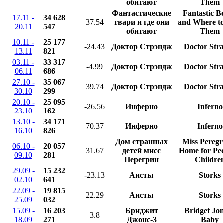
обитают
Them
Фантастические
Fantastic B
17.11 -
34 628
37.54
твари и где они
and Where to
20.11
547
обитают
Them
10.11 -
25 177
-24.43
Доктор Стрэндж
Doctor Str
13.11
821
03.11 -
33 317
-4.99
Доктор Стрэндж
Doctor Str
06.11
686
27.10 -
35 067
39.74
Доктор Стрэндж
Doctor Str
30.10
299
20.10 -
25 095
-26.56
Инферно
Inferno
23.10
162
13.10 -
34 171
70.37
Инферно
Inferno
16.10
826
Дом странных
Miss Peregr
06.10 -
20 057
31.67
детей мисс
Home for Pec
09.10
281
Перегрин
Childre
29.09 -
15 232
-23.13
Аисты
Storks
02.10
641
22.09 -
19 815
22.29
Аисты
Storks
25.09
032
15.09 -
16 203
Бриджит
Bridget Jon
3.8
18.09
271
Джонс-3
Baby