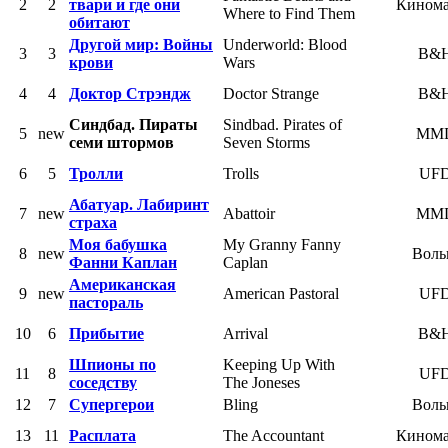
2
2
твари и где они
Кином
Where to Find Them
обитают
Другой мир: Войны
Underworld: Blood
3
3
B&
крови
Wars
4
4
Доктор Стрэндж
Doctor Strange
B&
Синдбад. Пираты
Sindbad. Pirates of
5
new
MM
семи штормов
Seven Storms
6
5
Тролли
Trolls
UF
Абатуар. Лабиринт
7
new
Abattoir
MM
страха
Моя бабушка
My Granny Fanny
8
new
Воль
Фанни Каплан
Caplan
Американская
9
new
American Pastoral
UF
пастораль
10
6
Прибытие
Arrival
B&
Шпионы по
Keeping Up With
11
8
UF
соседству
The Joneses
12
7
Супергерои
Bling
Воль
13
11
Расплата
The Accountant
Кином