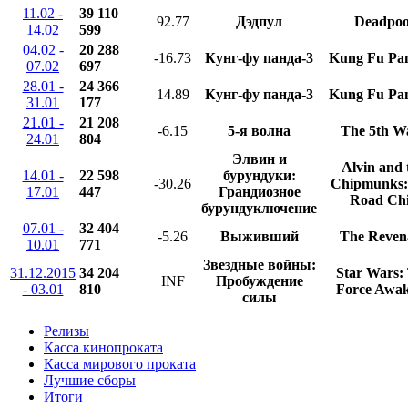
11.02 -
39 110
92.77
Дэдпул
Deadpoo
14.02
599
04.02 -
20 288
-16.73
Кунг-фу панда-3
Kung Fu Pa
07.02
697
28.01 -
24 366
14.89
Кунг-фу панда-3
Kung Fu Pa
31.01
177
21.01 -
21 208
-6.15
5-я волна
The 5th W
24.01
804
Элвин и
Alvin and 
14.01 -
22 598
бурундуки:
-30.26
Chipmunks:
17.01
447
Грандиозное
Road Ch
бурундуключение
07.01 -
32 404
-5.26
Выживший
The Reven
10.01
771
Звездные войны:
31.12.2015
34 204
Star Wars:
INF
Пробуждение
- 03.01
810
Force Awa
силы
Релизы
Касса кинопроката
Касса мирового проката
Лучшие сборы
Итоги