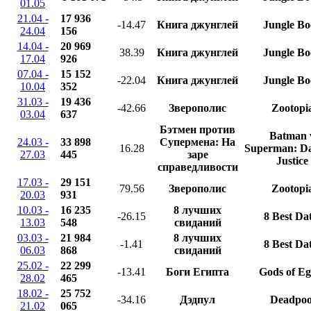
01.05
21.04 -
17 936
-14.47
Книга джунглей
Jungle B
24.04
156
14.04 -
20 969
38.39
Книга джунглей
Jungle B
17.04
926
07.04 -
15 152
-22.04
Книга джунглей
Jungle B
10.04
352
31.03 -
19 436
-42.66
Зверополис
Zootopi
03.04
637
Бэтмен против
Batman 
24.03 -
33 898
Супермена: На
16.28
Superman: D
27.03
445
заре
Justice
справедливости
17.03 -
29 151
79.56
Зверополис
Zootopi
20.03
931
10.03 -
16 235
8 лучших
-26.15
8 Best Da
13.03
548
свиданий
03.03 -
21 984
8 лучших
-1.41
8 Best Da
06.03
868
свиданий
25.02 -
22 299
-13.41
Боги Египта
Gods of Eg
28.02
465
18.02 -
25 752
-34.16
Дэдпул
Deadpoo
21.02
065