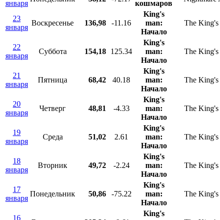
января
кошмаров
King's
23
Воскресенье
136,98
-11.16
man:
The King'
января
Начало
King's
22
Суббота
154,18
125.34
man:
The King'
января
Начало
King's
21
Пятница
68,42
40.18
man:
The King'
января
Начало
King's
20
Четверг
48,81
-4.33
man:
The King'
января
Начало
King's
19
Среда
51,02
2.61
man:
The King'
января
Начало
King's
18
Вторник
49,72
-2.24
man:
The King'
января
Начало
King's
17
Понедельник
50,86
-75.22
man:
The King'
января
Начало
King's
16