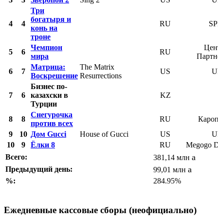
Три
богатыря и
4
4
RU
SP
конь на
троне
Чемпион
Цен
5
6
RU
мира
Партн
Матрица:
The Matrix
6
7
US
U
Воскрешение
Resurrections
Бизнес по-
7
6
казахски в
KZ
Турции
Снегурочка
8
8
RU
Кароп
против всех
9
10
Дом Gucci
House of Gucci
US
U
10
9
Ёлки 8
RU
Megogo Di
a
Всего:
381,14 млн
a
Предыдущий день:
99,01 млн
%:
284.95%
Ежедневные кассовые сборы (неофициально)