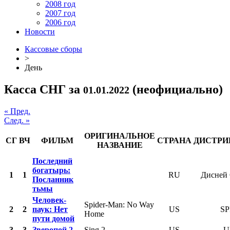
2008 год
2007 год
2006 год
Новости
Кассовые сборы
>
День
Касса СНГ за
(неофициально)
01.01.2022
« Пред.
След. »
ОРИГИНАЛЬНОЕ
СГ
ВЧ
ФИЛЬМ
СТРАНА
ДИСТРИ
НАЗВАНИЕ
Последний
богатырь:
1
1
RU
Дисней 
Посланник
тьмы
Человек-
Spider-Man: No Way
2
2
паук: Нет
US
SP
Home
пути домой
3
3
Зверопой 2
Sing 2
US
U