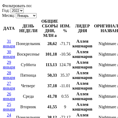
Фильтровать по:
Год:
Месяц:
ОБЩИЕ
ДЕНЬ
СБОРЫ
ИЗМ.
ЛИДЕР
ОРИГИНА
ДАТА
НЕДЕЛИ
ДНЯ,
%
ДНЯ
НАЗВА
МЛН
a
31
Аллея
Понедельник
28,62
-71.71
Nightmare 
января
кошмаров
30
Аллея
Воскресенье
101,18
-10.56
Nightmare 
января
кошмаров
29
Аллея
Суббота
113,13
124.78
Nightmare 
января
кошмаров
28
Аллея
Пятница
50,33
35.37
Nightmare 
января
кошмаров
27
Аллея
Четверг
37,18
-11.01
Nightmare 
января
кошмаров
26
Аллея
Среда
41,78
0.55
Nightmare 
января
кошмаров
25
Аллея
Вторник
41,55
9
Nightmare 
января
кошмаров
24
Аллея
Понедельник
38,12
-72.17
Nightmare 