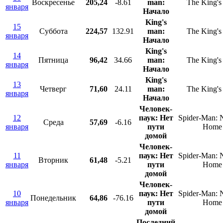
Воскресенье
205,24
-8.61
man:
The King'
января
Начало
King's
15
Суббота
224,57
132.91
man:
The King'
января
Начало
King's
14
Пятница
96,42
34.66
man:
The King'
января
Начало
King's
13
Четверг
71,60
24.11
man:
The King'
января
Начало
Человек-
12
паук: Нет
Spider-Man:
Среда
57,69
-6.16
января
пути
Home
домой
Человек-
11
паук: Нет
Spider-Man:
Вторник
61,48
-5.21
января
пути
Home
домой
Человек-
10
паук: Нет
Spider-Man:
Понедельник
64,86
-76.16
января
пути
Home
домой
Последний