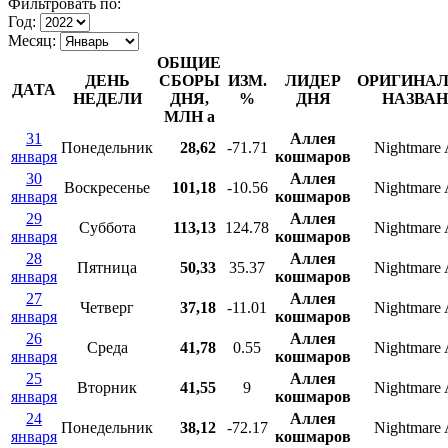
Фильтровать по:
Год:
Месяц:
ОБЩИЕ
ДЕНЬ
СБОРЫ
ИЗМ.
ЛИДЕР
ОРИГИНА
ДАТА
НЕДЕЛИ
ДНЯ,
%
ДНЯ
НАЗВА
МЛН
a
31
Аллея
Понедельник
28,62
-71.71
Nightmare 
января
кошмаров
30
Аллея
Воскресенье
101,18
-10.56
Nightmare 
января
кошмаров
29
Аллея
Суббота
113,13
124.78
Nightmare 
января
кошмаров
28
Аллея
Пятница
50,33
35.37
Nightmare 
января
кошмаров
27
Аллея
Четверг
37,18
-11.01
Nightmare 
января
кошмаров
26
Аллея
Среда
41,78
0.55
Nightmare 
января
кошмаров
25
Аллея
Вторник
41,55
9
Nightmare 
января
кошмаров
24
Аллея
Понедельник
38,12
-72.17
Nightmare 
января
кошмаров