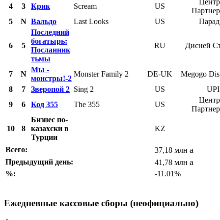
Центр
4
3
Крик
Scream
US
Партне
5
N
Вальдо
Last Looks
US
Парад
Последний
богатырь:
6
5
RU
Дисней С
Посланник
тьмы
Мы -
7
N
Monster Family 2
DE-UK
Megogo Dist
монстры!-2
8
7
Зверопой 2
Sing 2
US
UPI
Центр
9
6
Код 355
The 355
US
Партне
Бизнес по-
10
8
казахски в
KZ
Турции
a
Всего:
37,18 млн
a
Предыдущий день:
41,78 млн
%:
-11.01%
Ежедневные кассовые сборы (неофициально)