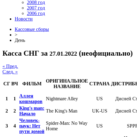
2008 год
2007 год
2006 год
Новости
Кассовые сборы
>
День
Касса СНГ за
(неофициально)
27.01.2022
« Пред.
След. »
ОРИГИНАЛЬНОЕ
СГ
ВЧ
ФИЛЬМ
СТРАНА
ДИСТРИБ
НАЗВАНИЕ
Аллея
1
1
Nightmare Alley
US
Дисней С
кошмаров
King's man:
2
2
The King's Man
UK-US
Дисней С
Начало
Человек-
Spider-Man: No Way
3
4
паук: Нет
US
SPP
Home
пути домой