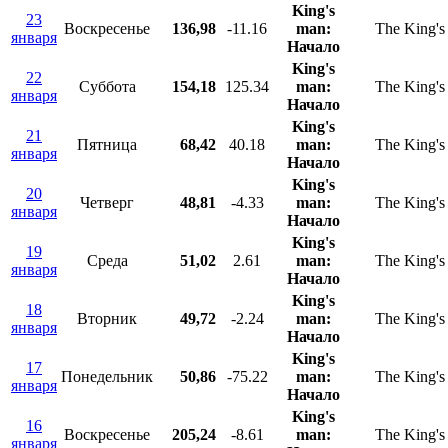
King's
23
Воскресенье
136,98
-11.16
man:
The King'
января
Начало
King's
22
Суббота
154,18
125.34
man:
The King'
января
Начало
King's
21
Пятница
68,42
40.18
man:
The King'
января
Начало
King's
20
Четверг
48,81
-4.33
man:
The King'
января
Начало
King's
19
Среда
51,02
2.61
man:
The King'
января
Начало
King's
18
Вторник
49,72
-2.24
man:
The King'
января
Начало
King's
17
Понедельник
50,86
-75.22
man:
The King'
января
Начало
King's
16
Воскресенье
205,24
-8.61
man:
The King'
января