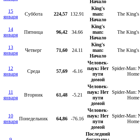
Начало
King's
15
Суббота
224,57
132.91
man:
The King'
января
Начало
King's
14
Пятница
96,42
34.66
man:
The King'
января
Начало
King's
13
Четверг
71,60
24.11
man:
The King'
января
Начало
Человек-
12
паук: Нет
Spider-Man:
Среда
57,69
-6.16
января
пути
Home
домой
Человек-
11
паук: Нет
Spider-Man:
Вторник
61,48
-5.21
января
пути
Home
домой
Человек-
10
паук: Нет
Spider-Man:
Понедельник
64,86
-76.16
января
пути
Home
домой
Последний
9
богатырь: