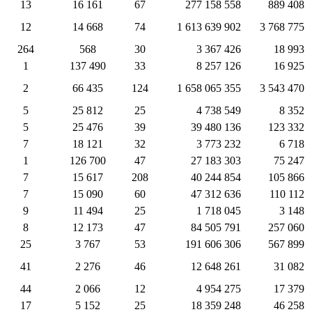
13
16 161
67
277 158 558
889 408
12
14 668
74
1 613 639 902
3 768 775
264
568
30
3 367 426
18 993
1
137 490
33
8 257 126
16 925
2
66 435
124
1 658 065 355
3 543 470
5
25 812
25
4 738 549
8 352
5
25 476
39
39 480 136
123 332
7
18 121
32
3 773 232
6 718
1
126 700
47
27 183 303
75 247
7
15 617
208
40 244 854
105 866
7
15 090
60
47 312 636
110 112
9
11 494
25
1 718 045
3 148
8
12 173
47
84 505 791
257 060
25
3 767
53
191 606 306
567 899
41
2 276
46
12 648 261
31 082
44
2 066
12
4 954 275
17 379
17
5 152
25
18 359 248
46 258