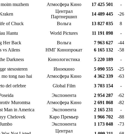
is moim muzhem
Атмосфера Кино
17 425 501
-
Централ
Kraken
14 489 445
-26
Партнершип
ife of Chuck
Вольга
13 827 035
8
lau Hantu
World Pictures
11 191 898
-
g Her Back
Вольга
7 963 627
-44
s vs Ailens
НМГ Кинопрокат
6 165 132
-58
the Darkness
Кинологистика
5 220 189
-
gge stesosteren
Иноекино
5 090 555
-25
 mo tong nao hai
Атмосфера Кино
4 362 339
-63
eto del orfebre
Global Film
3 703 154
-
Poseida
Экспонента
2 954 287
-62
protiv Muromtsa
Атмосфера Кино
2 691 868
-82
st Man in America
Экспонента
2 165 231
-
nyy Chelovek
Каро Премьер
1 966 702
-88
Jumbo
Экспонента
1 173 048
-73
Централ
 Was Not Listed
1 099 211
-68