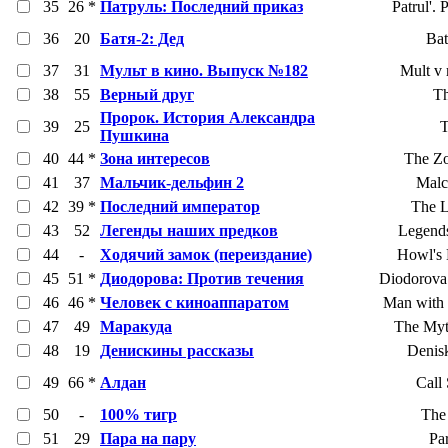
35
26 *
Патруль: Последний приказ
Patrul'. 
36
20
Батя-2: Дед
Bat
37
31
Мульт в кино. Выпуск №182
Mult v 
38
55
Верный друг
Th
Пророк. История Александра
39
25
T
Пушкина
40
44 *
Зона интересов
The Zo
41
37
Мальчик-дельфин 2
Malc
42
39 *
Последний император
The L
43
52
Легенды наших предков
Legends
44
-
Ходячий замок (переиздание)
Howl's 
45
51 *
Диодорова: Против течения
Diodorova:
46
46 *
Человек с киноаппаратом
Man with
47
49
Маракуда
The Myt
48
19
Денискины рассказы
Denisk
49
66 *
Алдан
Call
50
-
100% тигр
The 
51
29
Пара на пару
Pa