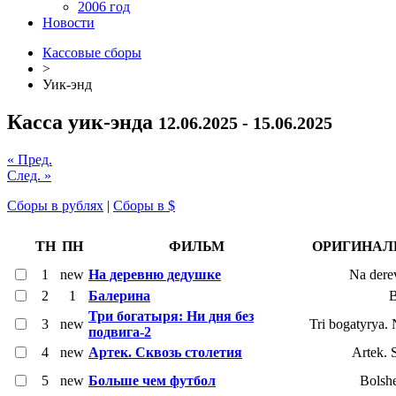
2006 год
Новости
Кассовые сборы
>
Уик-энд
Касса уик-энда
12.06.2025 - 15.06.2025
« Пред.
След. »
Сборы в рублях
|
Сборы в $
ТН
ПН
ФИЛЬМ
ОРИГИНАЛ
1
new
На деревню дедушке
Na dere
2
1
Балерина
B
Три богатыря: Ни дня без
3
new
Tri bogatyrya.
подвига-2
4
new
Артек. Сквозь столетия
Artek. 
5
new
Больше чем футбол
Bolshe