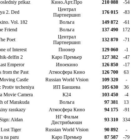
Posledniy prikaz
Кино.Арт.Про
210 088
-54
Централ
ya 2. Ded
176 015
-83
Партнершип
кino. Vol. 182
Вольга
149 872
-61
e Friend
Вольга
137 490
172
Централ
he Poet
132 870
-71
Партнершип
ne of Interest
Пионер
129 060
-1
hik-delfin 2
Каро Премьер
127 382
-47
ast Emperor
Иноекино
126 850
-17
 from the Past
Атмосфера Кино
126 700
63
Moving Castle
Russian World Vision
109 320
-
 Protiv techeniya
ИП Баишева
105 630
36
 a Movie Camera
К24
103 450
-4
h of Marakuda
Вольга
97 381
13
iny rasskazy
Атмосфера Кино
94 175
-91
НГ Фильм
 Sign: Aldan
93 310
334
Дистрибьюшн
Lost Tiger
Russian World Vision
90 892
-
ra na paru
Каро Премьер
87 587
-79