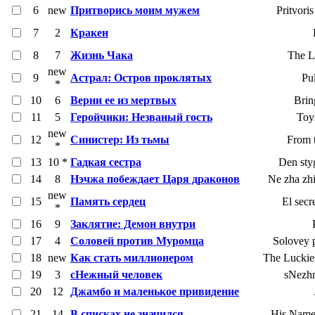
6
new
Притворись моим мужем
Pritvor
7
2
Кракен
8
7
Жизнь Чака
The L
new
9
Астрал: Остров проклятых
Pu
*
10
6
Верни ее из мертвых
Brin
11
5
Геройчики: Незваный гость
Toy
new
12
Синистер: Из тьмы
From 
*
13
10 *
Гадкая сестра
Den sty
14
8
Нэчжа побеждает Царя драконов
Ne zha zhi
new
15
Память сердец
El secr
*
16
9
Заклятие: Демон внутри
17
4
Соловей против Муромца
Solovey 
18
new
Как стать миллионером
The Luckie
19
3
сНежный человек
sNezh
20
12
Джамбо и маленькое привидение
21
14
В списках не значился
His Name