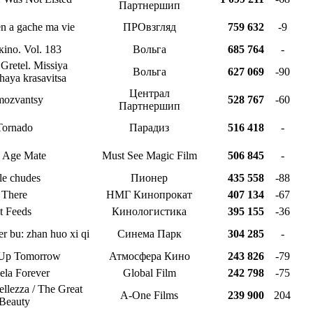
Партнершип
n a gache ma vie
ПРОвзгляд
759 632
-9
кino. Vol. 183
Вольга
685 764
-
 Gretel. Missiya
Вольга
627 069
-90
aya krasavitsa
Централ
mozvantsy
528 767
-60
Партнершип
Tornado
Парадиз
516 418
-
 Age Mate
Must See Magic Film
506 845
-
le chudes
Пионер
435 558
-88
There
НМГ Кинопрокат
407 134
-67
It Feeds
Кинологистика
395 155
-36
er bu: zhan huo xi qi
Синема Парк
304 285
-
 Up Tomorrow
Атмосфера Кино
243 826
-79
ela Forever
Global Film
242 798
-75
ellezza / The Great
A-One Films
239 900
204
Beauty