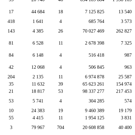
17
44 684
18
7 125 825
13 540
418
1 641
4
685 764
3 573
143
4 385
26
70 027 469
262 827
81
6 528
11
2 678 398
7 325
84
6 148
4
516 418
987
42
12 068
4
506 845
963
204
2 135
11
6 974 878
25 587
35
11 632
39
65 623 261
154 974
21
18 817
53
98 337 277
217 453
53
5 741
4
304 285
574
10
24 383
19
9 460 389
19 179
55
4 415
11
1 954 125
3 831
3
79 967
704
20 608 858
40 400