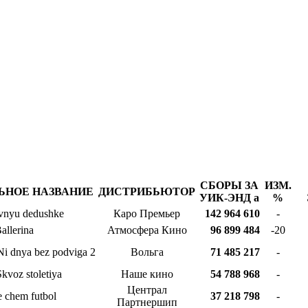
СБОРЫ ЗА
ИЗМ.
ЬНОЕ НАЗВАНИЕ
ДИСТРИБЬЮТОР
УИК-ЭНД
a
%
vnyu dedushke
Каро Премьер
142 964 610
-
allerina
Атмосфера Кино
96 899 484
-20
 Ni dnya bez podviga 2
Вольга
71 485 217
-
Skvoz stoletiya
Наше кино
54 788 968
-
Централ
 chem futbol
37 218 798
-
Партнершип