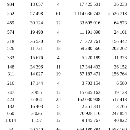
934
18 657
4
17 425 501
36 238
252
57 498
61
1 114 636 742
2 526 718
459
30 124
12
33 695 016
64 573
574
19 498
4
11 191 898
24 101
218
36 530
19
71 372 761
156 442
526
11 721
18
59 280 566
202 262
333
15 676
4
5 220 189
11 373
148
34 396
11
17 344 493
36 152
311
14 027
19
57 187 471
156 764
216
17 144
4
3 703 154
6 580
747
3 955
12
15 645 162
19 128
423
6 364
25
162 030 908
517 418
132
16 403
5
2 251 331
3 705
650
3 026
18
70 928 116
247 854
1 014
1 157
12
9 145 767
40 822
53
20 740
46
654 189 884
1 558 169