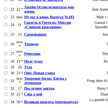
Джейн Остин испортила мне
22
22 *
Jane Auste
жизнь
23
new
Мульт в кино. Выпуск №183
Mult v 
Ганзель и Гретель: Миссия
Ganzel i
24
11
«Спящая красавица»
Spyashch
25
15
Самозванцы
Sa
new
26
Торнадо
*
new
27
Ровесник
The
*
28
13 *
Поле чудес
Po
29
16
Туда
30
23 *
Оно: Новая глава
new
Творение богов: Битва с
31
Feng shen di 
*
демонами
32
17
Последнее завтра
Hurry
33
21 *
Сны о ней
Dani
La grande b
34
50 *
Великая красота (перевыпуск)