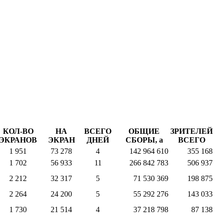
КОЛ-ВО
НА
ВСЕГО
ОБЩИЕ
ЗРИТЕЛЕЙ
ЭКРАНОВ
ЭКРАН
ДНЕЙ
СБОРЫ,
a
ВСЕГО
1 951
73 278
4
142 964 610
355 168
1 702
56 933
11
266 842 783
506 937
2 212
32 317
5
71 530 369
198 875
2 264
24 200
5
55 292 276
143 033
1 730
21 514
4
37 218 798
87 138