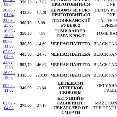
356,20
-13.82
08.04
ПРИГОТОВИТЬСЯ
ONE
30.03 -
ПЕРВОМУ ИГРОКУ
READY PL
413,30
12.28
01.04
ПРИГОТОВИТЬСЯ
ONE
23.03 -
ТИХООКЕАНСКИЙ
PACIFIC 
368,10
5.08
25.03
РУБЕЖ-2
UPRISI
16.03 -
TOMB RAIDER:
350,30
-7.89
TOMB RA
18.03
ЛАРА КРОФТ
09.03 -
380,30
-14.69
ЧЁРНАЯ ПАНТЕРА
BLACK PA
11.03
02.03 -
445,80
-24.78
ЧЁРНАЯ ПАНТЕРА
BLACK PA
04.03
23.02 -
592,70
-46.87
ЧЁРНАЯ ПАНТЕРА
BLACK PA
25.02
16.02 -
1 115,50
228.09
ЧЁРНАЯ ПАНТЕРА
BLACK PA
18.02
ПЯТЬДЕСЯТ
09.02 -
FIFTY SH
340,00
23.64
ОТТЕНКОВ
11.02
FREE
СВОБОДЫ
БЕГУЩИЙ В
02.02 -
ЛАБИРИНТЕ:
MAZE RUN
275,00
-27.19
04.02
ЛЕКАРСТВО ОТ
THE DEATH
СМЕРТИ