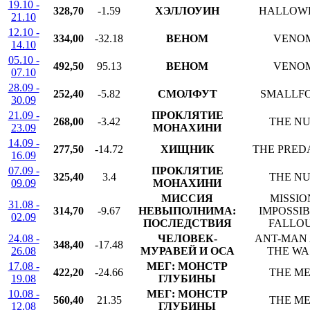
19.10 -
328,70
-1.59
ХЭЛЛОУИН
HALLOW
21.10
12.10 -
334,00
-32.18
ВЕНОМ
VENO
14.10
05.10 -
492,50
95.13
ВЕНОМ
VENO
07.10
28.09 -
252,40
-5.82
СМОЛФУТ
SMALLF
30.09
21.09 -
ПРОКЛЯТИЕ
268,00
-3.42
THE N
23.09
МОНАХИНИ
14.09 -
277,50
-14.72
ХИЩНИК
THE PRED
16.09
07.09 -
ПРОКЛЯТИЕ
325,40
3.4
THE N
09.09
МОНАХИНИ
МИССИЯ
MISSIO
31.08 -
314,70
-9.67
НЕВЫПОЛНИМА:
IMPOSSIB
02.09
ПОСЛЕДСТВИЯ
FALLO
24.08 -
ЧЕЛОВЕК-
ANT-MAN
348,40
-17.48
26.08
МУРАВЕЙ И ОСА
THE WA
17.08 -
МЕГ: МОНСТР
422,20
-24.66
THE M
19.08
ГЛУБИНЫ
10.08 -
МЕГ: МОНСТР
560,40
21.35
THE M
12.08
ГЛУБИНЫ