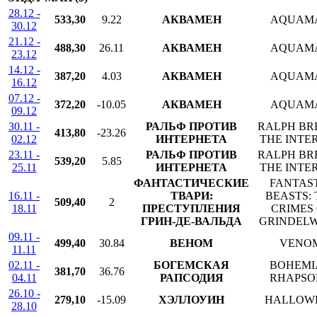
28.12 -
533,30
9.22
АКВАМЕН
AQUAM
30.12
21.12 -
488,30
26.11
АКВАМЕН
AQUAM
23.12
14.12 -
387,20
4.03
АКВАМЕН
AQUAM
16.12
07.12 -
372,20
-10.05
АКВАМЕН
AQUAM
09.12
30.11 -
РАЛЬФ ПРОТИВ
RALPH BR
413,80
-23.26
02.12
ИНТЕРНЕТА
THE INTE
23.11 -
РАЛЬФ ПРОТИВ
RALPH BR
539,20
5.85
25.11
ИНТЕРНЕТА
THE INTE
ФАНТАСТИЧЕСКИЕ
FANTAS
16.11 -
ТВАРИ:
BEASTS: 
509,40
2
18.11
ПРЕСТУПЛЕНИЯ
CRIMES
ГРИН-ДЕ-ВАЛЬДА
GRINDEL
09.11 -
499,40
30.84
ВЕНОМ
VENO
11.11
02.11 -
БОГЕМСКАЯ
BOHEMI
381,70
36.76
04.11
РАПСОДИЯ
RHAPSO
26.10 -
279,10
-15.09
ХЭЛЛОУИН
HALLOW
28.10