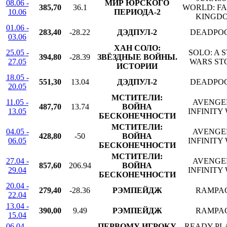
08.06 -
МИР ЮРСКОГО
385,70
36.1
WORLD: F
10.06
ПЕРИОДА-2
KINGD
01.06 -
283,40
-28.22
ДЭДПУЛ-2
DEADPOO
03.06
ХАН СОЛО:
25.05 -
SOLO: A 
394,80
-28.39
ЗВЁЗДНЫЕ ВОЙНЫ.
27.05
WARS ST
ИСТОРИИ
18.05 -
551,30
13.04
ДЭДПУЛ-2
DEADPOO
20.05
МСТИТЕЛИ:
11.05 -
AVENGE
487,70
13.74
ВОЙНА
13.05
INFINITY
БЕСКОНЕЧНОСТИ
МСТИТЕЛИ:
04.05 -
AVENGE
428,80
-50
ВОЙНА
06.05
INFINITY
БЕСКОНЕЧНОСТИ
МСТИТЕЛИ:
27.04 -
AVENGE
857,60
206.94
ВОЙНА
29.04
INFINITY
БЕСКОНЕЧНОСТИ
20.04 -
279,40
-28.36
РЭМПЕЙДЖ
RAMPA
22.04
13.04 -
390,00
9.49
РЭМПЕЙДЖ
RAMPA
15.04
06.04 -
ПЕРВОМУ ИГРОКУ
READY PL