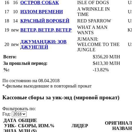
16
16
ОСТРОВ СОБАК
ISLE OF DOGS
U
A WRINKLE IN
17
10
ИЗЛОМ ВРЕМЕНИ
U
TIME
18
14
КРАСНЫЙ ВОРОБЕЙ
RED SPARROW
U
WHAT A MAN
19
new
ВЕТЕР, ВЕТЕР, ВЕТЕР
K
WANTS
JUMANJI:
ДЖУМАНДЖИ: ЗОВ
20
new
WELCOME TO THE
U
ДЖУНГЛЕЙ
JUNGLE
Всего:
$356,20 МЛН
За прошлый период:
$413,30 МЛН
%:
-13.82%
По состоянию на 08.04.2018
*-фильмы выходившие в повторный прокат
Кассовые сборы за уик-энд (мировой прокат)
Фильтровать по:
Год:
ДАТА
ОБЩИЕ
ОРИГИНАЛ
УИК-
СБОРЫ,
ИЗМ.%
ЛИДЕР
НАЗВАН
ЭНДА
МЛН ($)