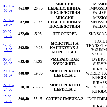
МИССИЯ
MISSIO
03.08 -
461,80
-20.76
НЕВЫПОЛНИМА:
IMPOSSIB
05.08
ПОСЛЕДСТВИЯ
FALLO
МИССИЯ
MISSIO
27.07 -
582,80
23.32
НЕВЫПОЛНИМА:
IMPOSSIB
29.07
ПОСЛЕДСТВИЯ
FALLO
20.07 -
472,60
-5.95
НЕБОСКРЁБ
SKYSCRA
22.07
HOTE
МОНСТРЫ НА
13.07 -
TRANSYLV
502,50
-19.26
КАНИКУЛАХ-3:
15.07
3: SUM
МОРЕ ЗОВЁТ
VACATI
06.07 -
УМИРАЮ, КАК
DYING 
622,40
52.25
08.07
ХОЧУ ЖИТЬ
SURVI
JURASS
29.06 -
МИР ЮРСКОГО
408,80
-19.86
WORLD: F
01.07
ПЕРИОДА-2
KINGD
JURASS
22.06 -
МИР ЮРСКОГО
510,10
-14.76
WORLD: F
24.06
ПЕРИОДА-2
KINGD
15.06 -
598,40
55.15
СУПЕРСЕМЕЙКА-2
INCREDIBL
17.06
JURASS