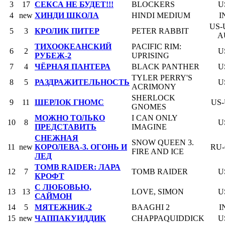
3
17
СЕКСА НЕ БУДЕТ!!!
BLOCKERS
U
4
new
ХИНДИ ШКОЛА
HINDI MEDIUM
I
US-
5
3
КРОЛИК ПИТЕР
PETER RABBIT
A
ТИХООКЕАНСКИЙ
PACIFIC RIM:
6
2
U
РУБЕЖ-2
UPRISING
7
4
ЧЁРНАЯ ПАНТЕРА
BLACK PANTHER
U
TYLER PERRY'S
8
5
РАЗДРАЖИТЕЛЬНОСТЬ
U
ACRIMONY
SHERLOCK
9
11
ШЕРЛОК ГНОМС
US
GNOMES
МОЖНО ТОЛЬКО
I CAN ONLY
10
8
U
ПРЕДСТАВИТЬ
IMAGINE
СНЕЖНАЯ
SNOW QUEEN 3.
11
new
КОРОЛЕВА-3. ОГОНЬ И
RU
FIRE AND ICE
ЛЕД
TOMB RAIDER: ЛАРА
12
7
TOMB RAIDER
U
КРОФТ
С ЛЮБОВЬЮ,
13
13
LOVE, SIMON
U
САЙМОН
14
5
МЯТЕЖНИК-2
BAAGHI 2
I
15
new
ЧАППАКУИДДИК
CHAPPAQUIDDICK
U