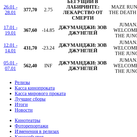
БЕГУЩИЙ В
26.01 -
ЛАБИРИНТЕ:
MAZE RUN
377,70
2.75
28.01
ЛЕКАРСТВО ОТ
THE DEATH
СМЕРТИ
JUMANJ
17.01 -
ДЖУМАНДЖИ: ЗОВ
367,60
-14.85
WELCOME
19.01
ДЖУНГЛЕЙ
THE JUN
JUMANJ
12.01 -
ДЖУМАНДЖИ: ЗОВ
431,70
-23.24
WELCOME
14.01
ДЖУНГЛЕЙ
THE JUN
JUMANJ
05.01 -
ДЖУМАНДЖИ: ЗОВ
562,40
INF
WELCOME
07.01
ДЖУНГЛЕЙ
THE JUN
Релизы
Касса кинопроката
Касса мирового проката
Лучшие сборы
Итоги
Новости
Кинотеатры
Фоторепортажи
Изменения в релизах
Кинособытия