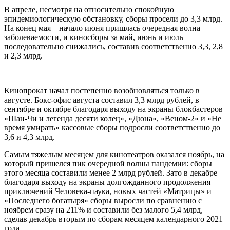
В апреле, несмотря на относительно спокойную
эпидемиологическую обстановку, сборы просели до 3,3 млрд.
На конец мая – начало июня пришлась очередная волна
заболеваемости, и киносборы за май, июнь и июль
последовательно снижались, составив соответственно 3,3, 2,8
и 2,3 млрд.
Кинопрокат начал постепенно возобновляться только в
августе. Бокс-офис августа составил 3,3 млрд рублей, в
сентябре и октябре благодаря выходу на экраны блокбастеров
«Шан-Чи и легенда десяти колец», «Дюна», «Веном-2» и «Не
время умирать» кассовые сборы подросли соответственно до
3,6 и 4,3 млрд.
Самым тяжелым месяцем для кинотеатров оказался ноябрь, на
который пришелся пик очередной волны пандемии: сборы
этого месяца составили менее 2 млрд рублей. Зато в декабре
благодаря выходу на экраны долгожданного продолжения
приключений Человека-паука, новых частей «Матрицы» и
«Последнего богатыря» сборы выросли по сравнению с
ноябрем сразу на 211% и составили без малого 5,4 млрд,
сделав декабрь вторым по сборам месяцем календарного 2021
года.