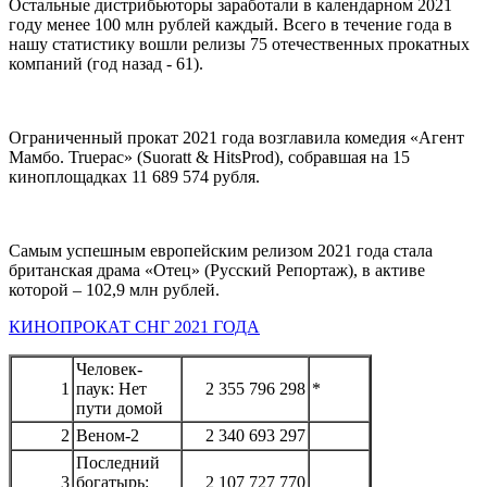
Остальные дистрибьюторы заработали в календарном 2021
году менее 100 млн рублей каждый. Всего в течение года в
нашу статистику вошли релизы 75 отечественных прокатных
компаний (год назад - 61).
Ограниченный прокат 2021 года возглавила комедия «Агент
Мамбо. Truepac» (Suoratt & HitsProd), собравшая на 15
киноплощадках 11 689 574 рубля.
Самым успешным европейским релизом 2021 года стала
британская драма «Отец» (Русский Репортаж), в активе
которой – 102,9 млн рублей.
КИНОПРОКАТ СНГ 2021 ГОДА
Человек-
1
паук: Нет
2 355 796 298
*
пути домой
2
Веном-2
2 340 693 297
Последний
3
богатырь:
2 107 727 770