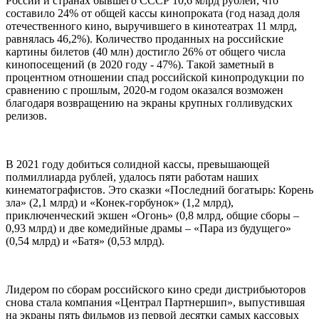
России и странах бывшего СССР 10,6 млрд рублей, что
составило 24% от общей кассы кинопроката (год назад доля
отечественного кино, выручившего в кинотеатрах 11 млрд,
равнялась 46,2%). Количество проданных на российские
картины билетов (40 млн) достигло 26% от общего числа
кинопосещений (в 2020 году - 47%). Такой заметный в
процентном отношении спад российской кинопродукции по
сравнению с прошлым, 2020-м годом оказался возможен
благодаря возвращению на экраны крупных голливудских
релизов.
В 2021 году добиться солидной кассы, превышающей
полмиллиарда рублей, удалось пяти работам наших
кинематографистов. Это сказки «Последний богатырь: Корень
зла» (2,1 млрд) и «Конек-горбунок» (1,2 млрд),
приключенческий экшен «Огонь» (0,8 млрд, общие сборы –
0,93 млрд) и две комедийные драмы – «Пара из будущего»
(0,54 млрд) и «Батя» (0,53 млрд).
Лидером по сборам российского кино среди дистрибьюторов
снова стала компания «Централ Партнершип», выпустившая
на экраны пять фильмов из первой десятки самых кассовых