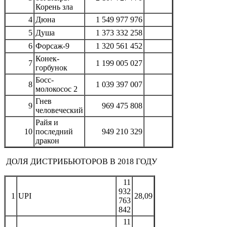
Корень зла
4
Дюна
1 549 977 976
5
Душа
1 373 332 258
6
Форсаж-9
1 320 561 452
Конек-
7
1 199 005 027
горбунок
Босс-
8
1 039 397 007
молокосос 2
Гнев
9
969 475 808
человеческий
Райя и
10
последний
949 210 329
дракон
ДОЛЯ ДИСТРИБЬЮТОРОВ В 2018 ГОДУ
11
932
1
UPI
28,09
763
842
11