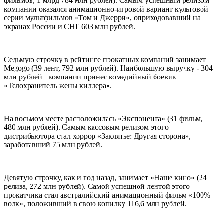
фильмов, 1 млрд 784 млн рублей). Самым успешным релизом
компании оказался анимационно-игровой вариант культовой
серии мультфильмов «Том и Джерри», оприходовавший на
экранах России и СНГ 603 млн рублей.
Седьмую строчку в рейтинге прокатных компаний занимает
Megogo (39 лент, 792 млн рублей). Наибольшую выручку - 304
млн рублей - компании принес комедийный боевик
«Телохранитель жены киллера».
На восьмом месте расположилась «Экспонента» (31 фильм,
480 млн рублей). Самым кассовым релизом этого
дистрибьютора стал хоррор «Заклятье: Другая сторона»,
заработавший 75 млн рублей.
Девятую строчку, как и год назад, занимает «Наше кино» (24
релиза, 272 млн рублей). Самой успешной лентой этого
прокатчика стал австралийский анимационный фильм «100%
волк», положивший в свою копилку 116,6 млн рублей.