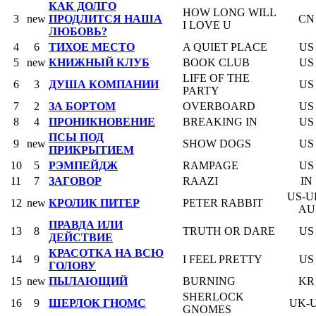
КАК ДОЛГО
HOW LONG WILL
3
new
ПРОДЛИТСЯ НАША
CN
I LOVE U
ЛЮБОВЬ?
4
6
ТИХОЕ МЕСТО
A QUIET PLACE
US
5
new
КНИЖНЫЙ КЛУБ
BOOK CLUB
US
LIFE OF THE
6
3
ДУША КОМПАНИИ
US
PARTY
7
2
ЗА БОРТОМ
OVERBOARD
US
8
4
ПРОНИКНОВЕНИЕ
BREAKING IN
US
ПСЫ ПОД
9
new
SHOW DOGS
US
ПРИКРЫТИЕМ
10
5
РЭМПЕЙДЖ
RAMPAGE
US
11
7
ЗАГОВОР
RAAZI
IN
US-U
12
new
КРОЛИК ПИТЕР
PETER RABBIT
AU
ПРАВДА ИЛИ
13
8
TRUTH OR DARE
US
ДЕЙСТВИЕ
КРАСОТКА НА ВСЮ
14
9
I FEEL PRETTY
US
ГОЛОВУ
15
new
ПЫЛАЮЩИЙ
BURNING
KR
SHERLOCK
16
9
ШЕРЛОК ГНОМС
UK-
GNOMES