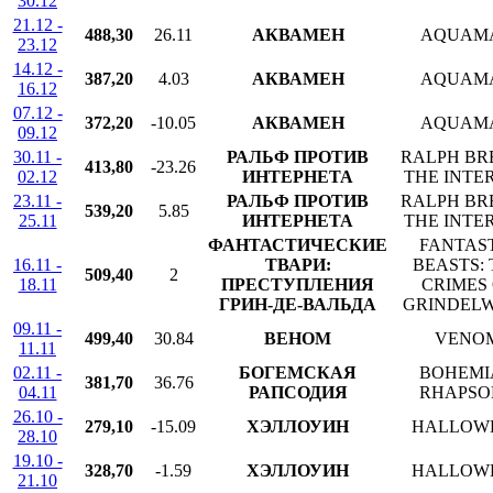
30.12
21.12 -
488,30
26.11
АКВАМЕН
AQUAM
23.12
14.12 -
387,20
4.03
АКВАМЕН
AQUAM
16.12
07.12 -
372,20
-10.05
АКВАМЕН
AQUAM
09.12
30.11 -
РАЛЬФ ПРОТИВ
RALPH BR
413,80
-23.26
02.12
ИНТЕРНЕТА
THE INTE
23.11 -
РАЛЬФ ПРОТИВ
RALPH BR
539,20
5.85
25.11
ИНТЕРНЕТА
THE INTE
ФАНТАСТИЧЕСКИЕ
FANTAS
16.11 -
ТВАРИ:
BEASTS: 
509,40
2
18.11
ПРЕСТУПЛЕНИЯ
CRIMES
ГРИН-ДЕ-ВАЛЬДА
GRINDEL
09.11 -
499,40
30.84
ВЕНОМ
VENO
11.11
02.11 -
БОГЕМСКАЯ
BOHEMI
381,70
36.76
04.11
РАПСОДИЯ
RHAPSO
26.10 -
279,10
-15.09
ХЭЛЛОУИН
HALLOW
28.10
19.10 -
328,70
-1.59
ХЭЛЛОУИН
HALLOW
21.10