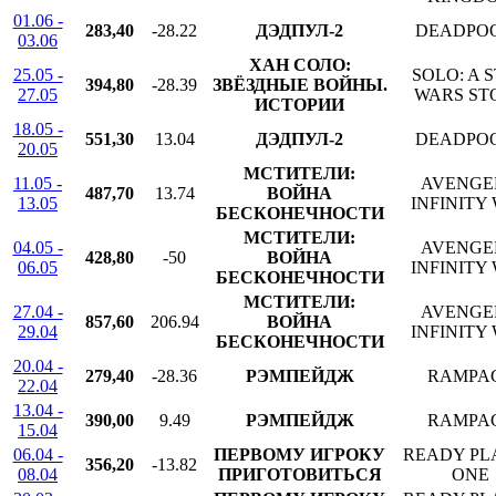
01.06 -
283,40
-28.22
ДЭДПУЛ-2
DEADPOO
03.06
ХАН СОЛО:
25.05 -
SOLO: A 
394,80
-28.39
ЗВЁЗДНЫЕ ВОЙНЫ.
27.05
WARS ST
ИСТОРИИ
18.05 -
551,30
13.04
ДЭДПУЛ-2
DEADPOO
20.05
МСТИТЕЛИ:
11.05 -
AVENGE
487,70
13.74
ВОЙНА
13.05
INFINITY
БЕСКОНЕЧНОСТИ
МСТИТЕЛИ:
04.05 -
AVENGE
428,80
-50
ВОЙНА
06.05
INFINITY
БЕСКОНЕЧНОСТИ
МСТИТЕЛИ:
27.04 -
AVENGE
857,60
206.94
ВОЙНА
29.04
INFINITY
БЕСКОНЕЧНОСТИ
20.04 -
279,40
-28.36
РЭМПЕЙДЖ
RAMPA
22.04
13.04 -
390,00
9.49
РЭМПЕЙДЖ
RAMPA
15.04
06.04 -
ПЕРВОМУ ИГРОКУ
READY PL
356,20
-13.82
08.04
ПРИГОТОВИТЬСЯ
ONE