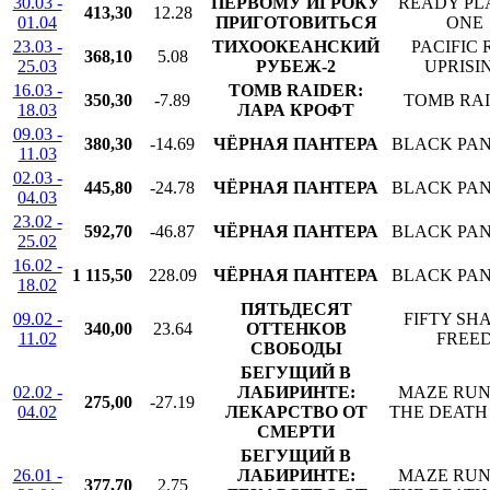
30.03 -
ПЕРВОМУ ИГРОКУ
READY PL
413,30
12.28
01.04
ПРИГОТОВИТЬСЯ
ONE
23.03 -
ТИХООКЕАНСКИЙ
PACIFIC 
368,10
5.08
25.03
РУБЕЖ-2
UPRISI
16.03 -
TOMB RAIDER:
350,30
-7.89
TOMB RA
18.03
ЛАРА КРОФТ
09.03 -
380,30
-14.69
ЧЁРНАЯ ПАНТЕРА
BLACK PA
11.03
02.03 -
445,80
-24.78
ЧЁРНАЯ ПАНТЕРА
BLACK PA
04.03
23.02 -
592,70
-46.87
ЧЁРНАЯ ПАНТЕРА
BLACK PA
25.02
16.02 -
1 115,50
228.09
ЧЁРНАЯ ПАНТЕРА
BLACK PA
18.02
ПЯТЬДЕСЯТ
09.02 -
FIFTY SH
340,00
23.64
ОТТЕНКОВ
11.02
FREE
СВОБОДЫ
БЕГУЩИЙ В
02.02 -
ЛАБИРИНТЕ:
MAZE RUN
275,00
-27.19
04.02
ЛЕКАРСТВО ОТ
THE DEATH
СМЕРТИ
БЕГУЩИЙ В
26.01 -
ЛАБИРИНТЕ:
MAZE RUN
377,70
2.75