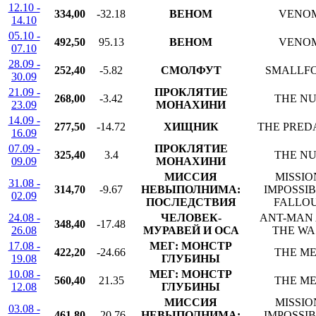
12.10 -
334,00
-32.18
ВЕНОМ
VENO
14.10
05.10 -
492,50
95.13
ВЕНОМ
VENO
07.10
28.09 -
252,40
-5.82
СМОЛФУТ
SMALLF
30.09
21.09 -
ПРОКЛЯТИЕ
268,00
-3.42
THE N
23.09
МОНАХИНИ
14.09 -
277,50
-14.72
ХИЩНИК
THE PRED
16.09
07.09 -
ПРОКЛЯТИЕ
325,40
3.4
THE N
09.09
МОНАХИНИ
МИССИЯ
MISSIO
31.08 -
314,70
-9.67
НЕВЫПОЛНИМА:
IMPOSSIB
02.09
ПОСЛЕДСТВИЯ
FALLO
24.08 -
ЧЕЛОВЕК-
ANT-MAN
348,40
-17.48
26.08
МУРАВЕЙ И ОСА
THE WA
17.08 -
МЕГ: МОНСТР
422,20
-24.66
THE M
19.08
ГЛУБИНЫ
10.08 -
МЕГ: МОНСТР
560,40
21.35
THE M
12.08
ГЛУБИНЫ
МИССИЯ
MISSIO
03.08 -
461,80
-20.76
НЕВЫПОЛНИМА:
IMPOSSIB