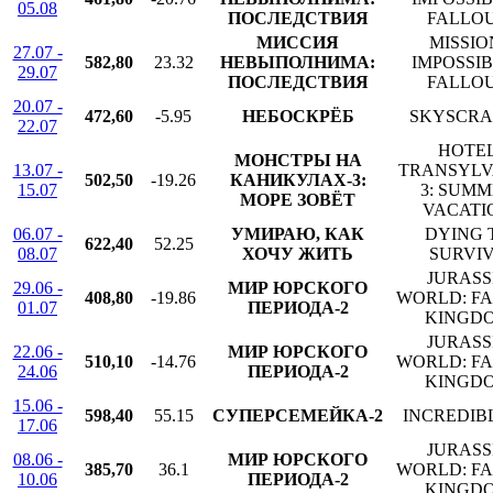
05.08
ПОСЛЕДСТВИЯ
FALLO
МИССИЯ
MISSIO
27.07 -
582,80
23.32
НЕВЫПОЛНИМА:
IMPOSSIB
29.07
ПОСЛЕДСТВИЯ
FALLO
20.07 -
472,60
-5.95
НЕБОСКРЁБ
SKYSCRA
22.07
HOTE
МОНСТРЫ НА
13.07 -
TRANSYLV
502,50
-19.26
КАНИКУЛАХ-3:
15.07
3: SUM
МОРЕ ЗОВЁТ
VACATI
06.07 -
УМИРАЮ, КАК
DYING 
622,40
52.25
08.07
ХОЧУ ЖИТЬ
SURVI
JURASS
29.06 -
МИР ЮРСКОГО
408,80
-19.86
WORLD: F
01.07
ПЕРИОДА-2
KINGD
JURASS
22.06 -
МИР ЮРСКОГО
510,10
-14.76
WORLD: F
24.06
ПЕРИОДА-2
KINGD
15.06 -
598,40
55.15
СУПЕРСЕМЕЙКА-2
INCREDIBL
17.06
JURASS
08.06 -
МИР ЮРСКОГО
385,70
36.1
WORLD: F
10.06
ПЕРИОДА-2
KINGD