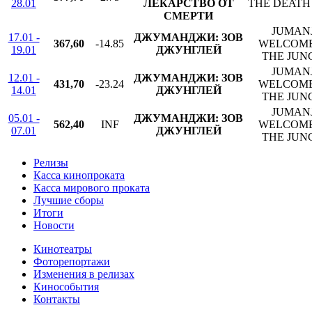
28.01
ЛЕКАРСТВО ОТ
THE DEATH
СМЕРТИ
JUMANJ
17.01 -
ДЖУМАНДЖИ: ЗОВ
367,60
-14.85
WELCOME
19.01
ДЖУНГЛЕЙ
THE JUN
JUMANJ
12.01 -
ДЖУМАНДЖИ: ЗОВ
431,70
-23.24
WELCOME
14.01
ДЖУНГЛЕЙ
THE JUN
JUMANJ
05.01 -
ДЖУМАНДЖИ: ЗОВ
562,40
INF
WELCOME
07.01
ДЖУНГЛЕЙ
THE JUN
Релизы
Касса кинопроката
Касса мирового проката
Лучшие сборы
Итоги
Новости
Кинотеатры
Фоторепортажи
Изменения в релизах
Кинособытия
Контакты