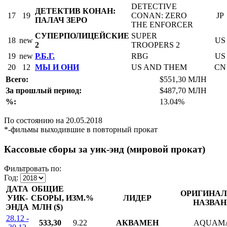
DETECTIVE
ДЕТЕКТИВ КОНАН:
17
19
CONAN: ZERO
JP
ПАЛАЧ ЗЕРО
THE ENFORCER
СУПЕРПОЛИЦЕЙСКИЕ
SUPER
18
new
US
2
TROOPERS 2
19
new
Р.Б.Г.
RBG
US
20
12
МЫ И ОНИ
US AND THEM
CN
Всего:
$551,30 МЛН
За прошлый период:
$487,70 МЛН
%:
13.04%
По состоянию на 20.05.2018
*-фильмы выходившие в повторный прокат
Кассовые сборы за уик-энд (мировой прокат)
Фильтровать по:
Год:
ДАТА
ОБЩИЕ
ОРИГИНАЛ
УИК-
СБОРЫ,
ИЗМ.%
ЛИДЕР
НАЗВАН
ЭНДА
МЛН ($)
28.12 -
533,30
9.22
АКВАМЕН
AQUAM