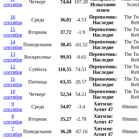
Четверг
74,64
107.28
сентября
Испытание
Scorch
огнем
16
Перевозчик:
The Tra
Среда
36,01
-4.53
сентября
Наследие
Ref
15
Перевозчик:
The Tra
Вторник
37,72
-1.9
сентября
Наследие
Ref
14
Перевозчик:
The Tra
Понедельник
38,45
-61.52
сентября
Наследие
Ref
13
Перевозчик:
The Tra
Воскресенье
99,93
-9.61
сентября
Наследие
Ref
12
Перевозчик:
The Tra
Суббота
110,55
74.51
сентября
Наследие
Ref
11
Перевозчик:
The Tra
Пятница
63,35
20.57
сентября
Наследие
Ref
10
Перевозчик:
The Tra
Четверг
52,54
54.21
сентября
Наследие
Ref
9
Хитмэн:
Среда
34,07
-3.4
Hitman:
сентября
Агент 47
8
Хитмэн:
Вторник
35,27
-2.78
Hitman:
сентября
Агент 47
7
Хитмэн:
Понедельник
36,28
-67.16
Hitman:
сентября
Агент 47