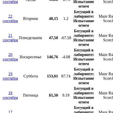
сентября
Испытание
Scorch
огнем
Бегущий в
22
лабиринте:
Maze Ru
Вторник
48,15
1.2
сентября
Испытание
Scorch
огнем
Бегущий в
21
лабиринте:
Maze Ru
Понедельник
47,58
-67.58
сентября
Испытание
Scorch
огнем
Бегущий в
20
лабиринте:
Maze Ru
Воскресенье
146,76
-4.08
сентября
Испытание
Scorch
огнем
Бегущий в
19
лабиринте:
Maze Ru
Суббота
153,01
87.74
сентября
Испытание
Scorch
огнем
Бегущий в
18
лабиринте:
Maze Ru
Пятница
81,50
9.19
сентября
Испытание
Scorch
огнем
Бегущий в
17
лабиринте:
Maze Ru