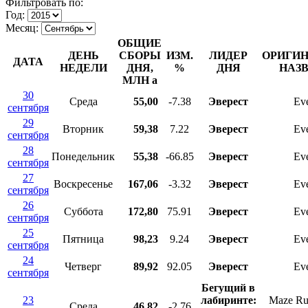
Фильтровать по:
Год:
Месяц:
ОБЩИЕ
ДЕНЬ
СБОРЫ
ИЗМ.
ЛИДЕР
ОРИГИ
ДАТА
НЕДЕЛИ
ДНЯ,
%
ДНЯ
НАЗ
МЛН
a
30
Среда
55,00
-7.38
Эверест
Eve
сентября
29
Вторник
59,38
7.22
Эверест
Eve
сентября
28
Понедельник
55,38
-66.85
Эверест
Eve
сентября
27
Воскресенье
167,06
-3.32
Эверест
Eve
сентября
26
Суббота
172,80
75.91
Эверест
Eve
сентября
25
Пятница
98,23
9.24
Эверест
Eve
сентября
24
Четверг
89,92
92.05
Эверест
Eve
сентября
Бегущий в
23
лабиринте:
Maze Ru
Среда
46,82
-2.76