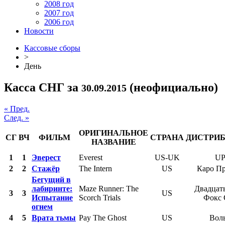
2008 год
2007 год
2006 год
Новости
Кассовые сборы
>
День
Касса СНГ за
(неофициально)
30.09.2015
« Пред.
След. »
ОРИГИНАЛЬНОЕ
СГ
ВЧ
ФИЛЬМ
СТРАНА
ДИСТРИ
НАЗВАНИЕ
1
1
Эверест
Everest
US-UK
UP
2
2
Стажёр
The Intern
US
Каро П
Бегущий в
лабиринте:
Maze Runner: The
Двадцат
3
3
US
Испытание
Scorch Trials
Фокс
огнем
4
5
Врата тьмы
Pay The Ghost
US
Вол