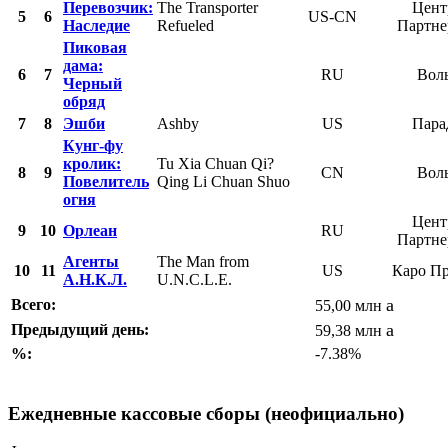
Перевозчик:
The Transporter
Цент
5
6
US-CN
Наследие
Refueled
Партн
Пиковая
дама:
6
7
RU
Вол
Черный
обряд
7
8
Эшби
Ashby
US
Пара
Кунг-фу
кролик:
Tu Xia Chuan Qi?
8
9
CN
Вол
Повелитель
Qing Li Chuan Shuo
огня
Цент
9
10
Орлеан
RU
Партн
Агенты
The Man from
10
11
US
Каро П
А.Н.К.Л.
U.N.C.L.E.
a
Всего:
55,00 млн
a
Предыдущий день:
59,38 млн
%:
-7.38%
Ежедневные кассовые сборы (неофициально)