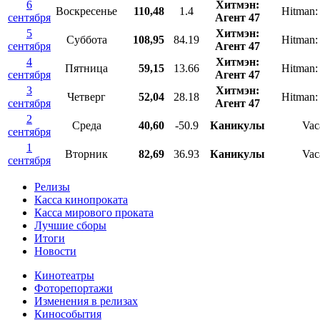
6
Хитмэн:
Воскресенье
110,48
1.4
Hitman:
сентября
Агент 47
5
Хитмэн:
Суббота
108,95
84.19
Hitman:
сентября
Агент 47
4
Хитмэн:
Пятница
59,15
13.66
Hitman:
сентября
Агент 47
3
Хитмэн:
Четверг
52,04
28.18
Hitman:
сентября
Агент 47
2
Среда
40,60
-50.9
Каникулы
Vac
сентября
1
Вторник
82,69
36.93
Каникулы
Vac
сентября
Релизы
Касса кинопроката
Касса мирового проката
Лучшие сборы
Итоги
Новости
Кинотеатры
Фоторепортажи
Изменения в релизах
Кинособытия