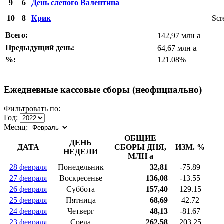
9
6
День слепого Валентина
10
8
Крик
Scr
a
Всего:
142,97 млн
a
Предыдущий день:
64,67 млн
%:
121.08%
Ежедневные кассовые сборы (неофициально)
Фильтровать по:
Год:
Месяц:
ОБЩИЕ
ДЕНЬ
ДАТА
СБОРЫ ДНЯ,
ИЗМ. %
НЕДЕЛИ
МЛН
a
28 февраля
Понедельник
32,81
-75.89
27 февраля
Воскресенье
136,08
-13.55
26 февраля
Суббота
157,40
129.15
25 февраля
Пятница
68,69
42.72
24 февраля
Четверг
48,13
-81.67
23 февраля
Среда
262,58
203.25