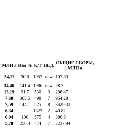
ОБЩИЕ СБОРЫ,
Р
МЛН
a
Изм %
К/Т
НЕД.
МЛН
a
54,11
90.6
1957
new
107.89
34,40
141.4
1986
new
58.3
13,19
91.7
530
3
206.47
7,68
365.5
498
7
954.28
7,59
144.1
525
8
3429.33
6,34
1322
2
40.82
6,04
100
575
4
386.6
5,78
250.3
474
7
2237.94