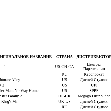
ИГИНАЛЬНОЕ НАЗВАНИЕ
СТРАНА
ДИСТРИБЬЮТО
Централ
nfall
US-CN-CA
Партнершип
RU
Каропрокат
htmare Alley
US
Дисней Студиос
g 2
US
UPI
der-Man: No Way Home
US
SPPR
ster Family 2
DE-UK
Megogo Distribution
 King's Man
UK-US
Дисней Студиос
RU
Дисней Студиос