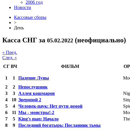
2006 год
Новости
Кассовые сборы
>
День
Касса СНГ за
(неофициально)
05.02.2022
« Пред.
След. »
СГ
ВЧ
ФИЛЬМ
ОР
1
1
Падение Луны
Moo
2
2
Непослушник
3
3
Аллея кошмаров
Nig
4
10
Зверопой 2
Sin
5
4
Человек-паук: Нет пути домой
Spi
6
11
Мы - монстры!-2
Mon
7
5
King's man: Начало
The
8
9
Последний богатырь: Посланник тьмы