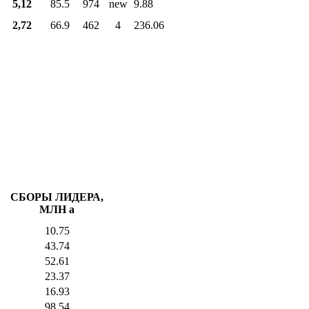
5,12
85.5
974
new
9.88
2,72
66.9
462
4
236.06
СБОРЫ ЛИДЕРА,
МЛН
a
10.75
43.74
52.61
23.37
16.93
98.54