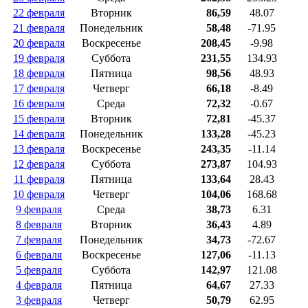
22 февраля
Вторник
86,59
48.07
21 февраля
Понедельник
58,48
-71.95
20 февраля
Воскресенье
208,45
-9.98
19 февраля
Суббота
231,55
134.93
18 февраля
Пятница
98,56
48.93
17 февраля
Четверг
66,18
-8.49
16 февраля
Среда
72,32
-0.67
15 февраля
Вторник
72,81
-45.37
14 февраля
Понедельник
133,28
-45.23
13 февраля
Воскресенье
243,35
-11.14
12 февраля
Суббота
273,87
104.93
11 февраля
Пятница
133,64
28.43
10 февраля
Четверг
104,06
168.68
9 февраля
Среда
38,73
6.31
8 февраля
Вторник
36,43
4.89
7 февраля
Понедельник
34,73
-72.67
6 февраля
Воскресенье
127,06
-11.13
5 февраля
Суббота
142,97
121.08
4 февраля
Пятница
64,67
27.33
3 февраля
Четверг
50,79
62.95