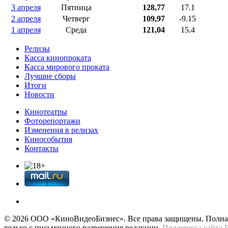
3 апреля
Пятница
128,77
17.1
2 апреля
Четверг
109,97
-9.15
1 апреля
Среда
121,04
15.4
Релизы
Касса кинопроката
Касса мирового проката
Лучшие сборы
Итоги
Новости
Кинотеатры
Фоторепортажи
Изменения в релизах
Кинособытия
Контакты
© 2026 OOО «КиноВидеоБизнес». Все права защищены. Полная 
только с письменного разрешения редакции.
Поддержка сайта