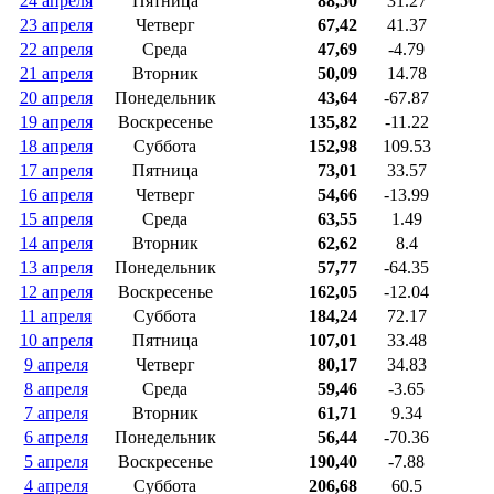
24 апреля
Пятница
88,50
31.27
23 апреля
Четверг
67,42
41.37
22 апреля
Среда
47,69
-4.79
21 апреля
Вторник
50,09
14.78
20 апреля
Понедельник
43,64
-67.87
19 апреля
Воскресенье
135,82
-11.22
18 апреля
Суббота
152,98
109.53
17 апреля
Пятница
73,01
33.57
16 апреля
Четверг
54,66
-13.99
15 апреля
Среда
63,55
1.49
14 апреля
Вторник
62,62
8.4
13 апреля
Понедельник
57,77
-64.35
12 апреля
Воскресенье
162,05
-12.04
11 апреля
Суббота
184,24
72.17
10 апреля
Пятница
107,01
33.48
9 апреля
Четверг
80,17
34.83
8 апреля
Среда
59,46
-3.65
7 апреля
Вторник
61,71
9.34
6 апреля
Понедельник
56,44
-70.36
5 апреля
Воскресенье
190,40
-7.88
4 апреля
Суббота
206,68
60.5