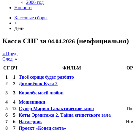
2006 год
Новости
Кассовые сборы
>
День
Касса СНГ за
(неофициально)
04.04.2026
« Пред.
След. »
СГ
ВЧ
ФИЛЬМ
ОР
1
1
Твоё сердце будет разбито
2
2
Домовёнок Кузя 2
3
3
Королёк моей любви
4
4
Мошенники
5
12
Супер Марио: Галактическое кино
The
6
5
Коты Эрмитажа 2. Тайна египетского зала
7
6
Наследник
How
8
7
Проект «Конец света»