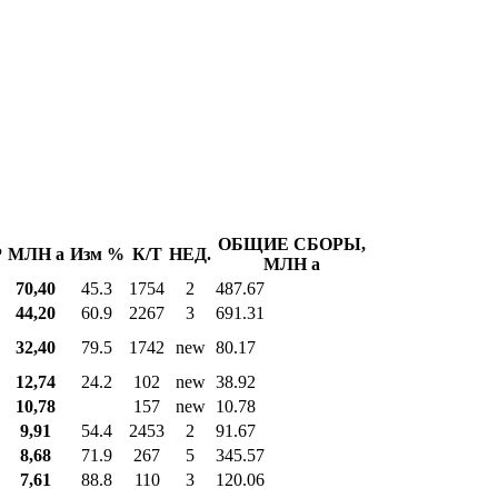
ОБЩИЕ СБОРЫ,
Р
МЛН
a
Изм %
К/Т
НЕД.
МЛН
a
70,40
45.3
1754
2
487.67
44,20
60.9
2267
3
691.31
32,40
79.5
1742
new
80.17
12,74
24.2
102
new
38.92
10,78
157
new
10.78
9,91
54.4
2453
2
91.67
8,68
71.9
267
5
345.57
7,61
88.8
110
3
120.06