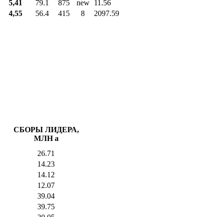
5,41
79.1
875
new
11.56
4,55
56.4
415
8
2097.59
СБОРЫ ЛИДЕРА,
МЛН
a
26.71
14.23
14.12
12.07
39.04
39.75