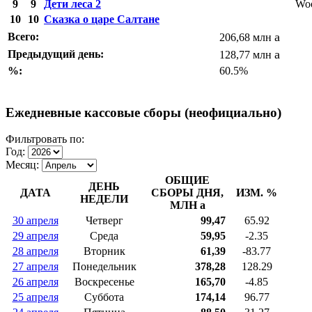
9
9
Дети леса 2
Woo
10
10
Сказка о царе Салтане
a
Всего:
206,68 млн
a
Предыдущий день:
128,77 млн
%:
60.5%
Ежедневные кассовые сборы (неофициально)
Фильтровать по:
Год:
Месяц:
ОБЩИЕ
ДЕНЬ
ДАТА
СБОРЫ ДНЯ,
ИЗМ. %
НЕДЕЛИ
МЛН
a
30 апреля
Четверг
99,47
65.92
29 апреля
Среда
59,95
-2.35
28 апреля
Вторник
61,39
-83.77
27 апреля
Понедельник
378,28
128.29
26 апреля
Воскресенье
165,70
-4.85
25 апреля
Суббота
174,14
96.77