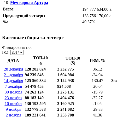
10
Меч короля Артура
a
Всего:
194 777 634,00
a
Предыдущий четверг:
138 756 170,00
%:
40.37%
Кассовые сборы за четверг
Фильтровать по:
Год:
ТОП-10
ТОП-10
ДАТА
ИЗМ. %
a
($)
28 декабря
128 282 824
2 232 775
36.12
21 декабря
94 239 846
1 604 984
-24.94
14 декабря
125 560 334
2 122 938
130.47
Зв
7 декабря
54 479 453
924 508
-26.64
30 ноября
74 263 124
1 273 131
-15.79
23 ноября
88 183 140
1 494 476
-32.27
16 ноября
130 193 595
2 160 925
-1.95
9 ноября
132 779 578
2 241 082
-29.83
2 ноября
189 221 641
3 253 708
41.36