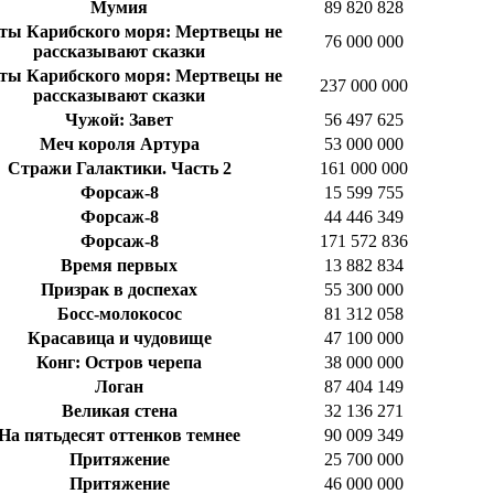
Мумия
89 820 828
ты Карибского моря: Мертвецы не
76 000 000
рассказывают сказки
ты Карибского моря: Мертвецы не
237 000 000
рассказывают сказки
Чужой: Завет
56 497 625
Меч короля Артура
53 000 000
Стражи Галактики. Часть 2
161 000 000
Форсаж-8
15 599 755
Форсаж-8
44 446 349
Форсаж-8
171 572 836
Время первых
13 882 834
Призрак в доспехах
55 300 000
Босс-молокосос
81 312 058
Красавица и чудовище
47 100 000
Конг: Остров черепа
38 000 000
Логан
87 404 149
Великая стена
32 136 271
На пятьдесят оттенков темнее
90 009 349
Притяжение
25 700 000
Притяжение
46 000 000