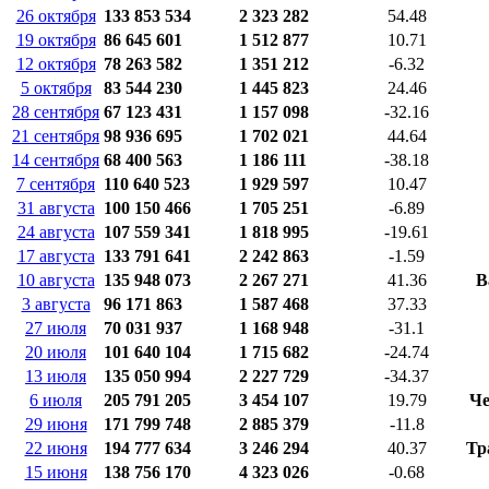
26 октября
133 853 534
2 323 282
54.48
19 октября
86 645 601
1 512 877
10.71
12 октября
78 263 582
1 351 212
-6.32
5 октября
83 544 230
1 445 823
24.46
28 сентября
67 123 431
1 157 098
-32.16
21 сентября
98 936 695
1 702 021
44.64
14 сентября
68 400 563
1 186 111
-38.18
7 сентября
110 640 523
1 929 597
10.47
31 августа
100 150 466
1 705 251
-6.89
24 августа
107 559 341
1 818 995
-19.61
17 августа
133 791 641
2 242 863
-1.59
10 августа
135 948 073
2 267 271
41.36
В
3 августа
96 171 863
1 587 468
37.33
27 июля
70 031 937
1 168 948
-31.1
20 июля
101 640 104
1 715 682
-24.74
13 июля
135 050 994
2 227 729
-34.37
6 июля
205 791 205
3 454 107
19.79
Че
29 июня
171 799 748
2 885 379
-11.8
22 июня
194 777 634
3 246 294
40.37
Тр
15 июня
138 756 170
4 323 026
-0.68