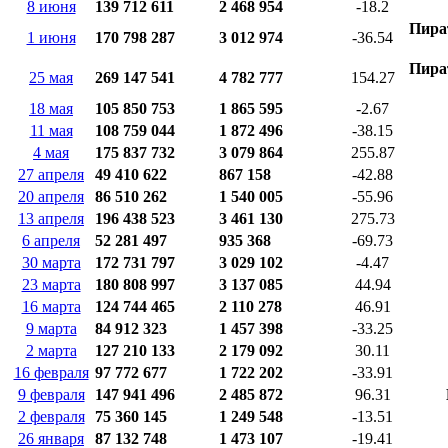
8 июня
139 712 611
2 468 954
-18.2
Пира
1 июня
170 798 287
3 012 974
-36.54
Пира
25 мая
269 147 541
4 782 777
154.27
18 мая
105 850 753
1 865 595
-2.67
11 мая
108 759 044
1 872 496
-38.15
4 мая
175 837 732
3 079 864
255.87
27 апреля
49 410 622
867 158
-42.88
20 апреля
86 510 262
1 540 005
-55.96
13 апреля
196 438 523
3 461 130
275.73
6 апреля
52 281 497
935 368
-69.73
30 марта
172 731 797
3 029 102
-4.47
23 марта
180 808 997
3 137 085
44.94
16 марта
124 744 465
2 110 278
46.91
9 марта
84 912 323
1 457 398
-33.25
2 марта
127 210 133
2 179 092
30.11
16 февраля
97 772 677
1 722 202
-33.91
9 февраля
147 941 496
2 485 872
96.31
2 февраля
75 360 145
1 249 548
-13.51
26 января
87 132 748
1 473 107
-19.41