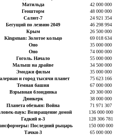
Матильда
42 000 000
Геошторм
48 000 000
Салют-7
24 921 354
Бегущий по лезвию 2049
46 298 994
Крым
26 500 000
Kingsman: Золотое кольцо
69 018 634
Оно
35 000 000
Оно
74 000 000
Гоголь. Начало
55 000 000
Малыш на драйве
34 500 000
Эмоджи фильм
35 000 000
алериан и город тысячи планет
75 623 166
Темная башня
67 000 000
Взрывная блондинка
20 300 000
Дюнкерк
38 000 000
Планета обезьян: Война
71 971 307
ловек-паук: Возвращение домой
136 000 000
Гадкий я-3
128 306 781
ансформеры: Последний рыцарь
150 000 000
Тачки-3
65 000 000