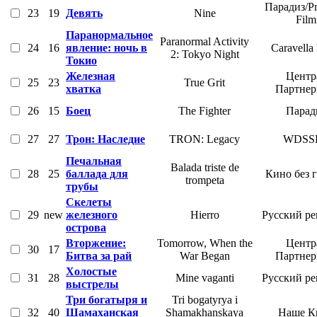
Парадиз/P
23
19
Девять
Nine
Film
Паранормальное
Paranormal Activity
24
16
явление: ночь в
Caravell
2: Tokyo Night
Токио
Железная
Центр
25
23
True Grit
хватка
Партне
26
15
Боец
The Fighter
Парад
27
27
Трон: Наследие
TRON: Legacy
WDSS
Печальная
Balada triste de
28
25
баллада для
Кино без 
trompeta
трубы
Скелеты
29
new
железного
Hierro
Русский р
острова
Вторжение:
Tomorrow, When the
Центр
30
17
Битва за рай
War Began
Партне
Холостые
31
28
Mine vaganti
Русский р
выстрелы
Три богатыря и
Tri bogatyrya i
32
40
Шамаханская
Shamakhanskaya
Наше К