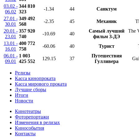
03.02 -
344 810
-1.34
44
Санктум
06.02
323
27.01 -
349 492
-2.35
45
Механик
T
30.01
568
20.01 -
357 920
Самый лучший
The 
-10.69
40
23.01
740
фильм 3-ДЭ
13.01 -
400 772
-60.06
40
Турист
16.01
758
06.01 -
1 003
Путешествия
129.15
37
Gul
09.01
425 552
Гулливера
Релизы
Касса кинопроката
Касса мирового проката
Лучшие сборы
Итоги
Новости
Кинотеатры
Фоторепортажи
Изменения в релизах
Кинособытия
Контакты