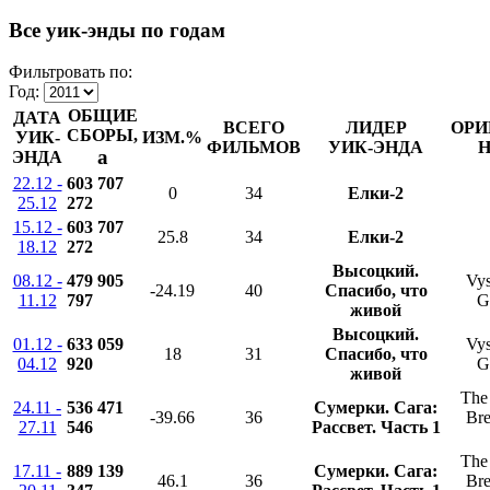
Все уик-энды по годам
Фильтровать по:
Год:
ОБЩИЕ
ДАТА
ВСЕГО
ЛИДЕР
ОРИ
СБОРЫ,
УИК-
ИЗМ.%
ФИЛЬМОВ
УИК-ЭНДА
Н
a
ЭНДА
22.12 -
603 707
0
34
Елки-2
25.12
272
15.12 -
603 707
25.8
34
Елки-2
18.12
272
Высоцкий.
08.12 -
479 905
Vys
-24.19
40
Спасибо, что
11.12
797
G
живой
Высоцкий.
01.12 -
633 059
Vys
18
31
Спасибо, что
04.12
920
G
живой
The 
24.11 -
536 471
Сумерки. Сага:
-39.66
36
Bre
27.11
546
Рассвет. Часть 1
The 
17.11 -
889 139
Сумерки. Сага:
46.1
36
Bre