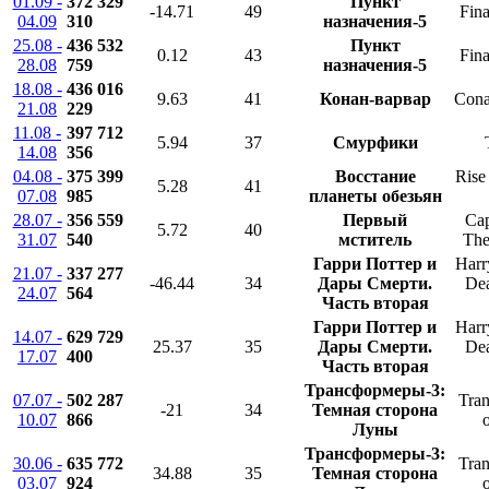
01.09 -
372 329
Пункт
-14.71
49
Fina
04.09
310
назначения-5
25.08 -
436 532
Пункт
0.12
43
Fina
28.08
759
назначения-5
18.08 -
436 016
9.63
41
Конан-варвар
Cona
21.08
229
11.08 -
397 712
5.94
37
Смурфики
14.08
356
04.08 -
375 399
Восстание
Rise 
5.28
41
07.08
985
планеты обезьян
28.07 -
356 559
Первый
Cap
5.72
40
31.07
540
мститель
The
Гарри Поттер и
Harr
21.07 -
337 277
-46.44
34
Дары Смерти.
Dea
24.07
564
Часть вторая
Гарри Поттер и
Harr
14.07 -
629 729
25.37
35
Дары Смерти.
Dea
17.07
400
Часть вторая
Трансформеры-3:
07.07 -
502 287
Tran
-21
34
Темная сторона
10.07
866
Луны
Трансформеры-3:
30.06 -
635 772
Tran
34.88
35
Темная сторона
03.07
924