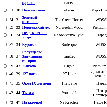
царица
tsaritsa
33
30
Неизвестный
Unknown
Каро Пр
Зеленый
34
31
The Green Hornet
WDSS
шершень
35
33
Норвежский лес
Norwegian Wood
Premium 
Неадекватные
36
24
Neadekvatnye lyudi
Парад
люди
37
34
Бурлеск
Burlesque
WDSS
Рапунцель:
38
37
Запутанная
Tangled
WDSS
история
39
43
Жигола
Gigola
Premium 
Двадцаты
40
29
127 часов
127 Hours
Фокс 
41
35
Орел IX легиона
The Eagle
Парад
Центр
42
44
Ты и я
You and I
Партне
43
47
На крючке!
Na Kruchke
Наше К