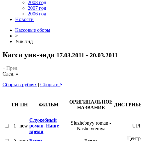
2008 год
2007 год
2006 год
Новости
Кассовые сборы
>
Уик-энд
Касса уик-энда
17.03.2011 - 20.03.2011
« Пред.
След. »
Сборы в рублях
|
Сборы в $
ОРИГИНАЛЬНОЕ
ТН
ПН
ФИЛЬМ
ДИСТРИБ
НАЗВАНИЕ
Служебный
Sluzhebnyy roman -
1
new
роман. Наше
UPI
Nashe vremya
время
Центр