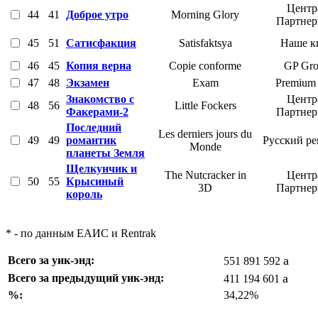
Центр
44
41
Доброе утро
Morning Glory
Партне
45
51
Сатисфакция
Satisfaktsya
Наше к
46
45
Копия верна
Copie conforme
GP Gr
47
48
Экзамен
Exam
Premium 
Знакомство с
Центр
48
56
Little Fockers
Факерами-2
Партне
Последний
Les derniers jours du
49
49
романтик
Русский р
Monde
планеты Земля
Щелкунчик и
The Nutcracker in
Центр
50
55
Крысиный
3D
Партне
король
* - по данным ЕАИС и Rentrak
a
Всего за уик-энд:
551 891 592
a
Всего за предыдущий уик-энд:
411 194 601
%:
34,22%