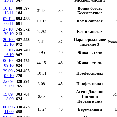
20.11
347
Рассвет. Часть 1
10.11 -
608 597
Война богов:
-31.96
39
13.11
184
Бессмертные
03.11 -
894 488
19.97
37
Кот в сапогах
P
06.11
691
27.10 -
745 572
52.92
43
Кот в сапогах
P
30.10
213
20.10 -
487 553
Паранормальное
8.41
42
Paran
23.10
972
явление-3
13.10 -
449 740
5.95
40
Живая сталь
16.10
907
06.10 -
424 475
44.15
46
Живая сталь
09.10
624
29.09 -
294 463
-10.31
44
Профессионал
02.10
220
22.09 -
328 294
8.08
45
Профессионал
25.09
765
Агент Джонни
15.09 -
303 764
Jo
-8.08
43
Инглиш:
18.09
624
Перезагрузка
08.09 -
330 473
-11.24
40
Беременный
11.09
458