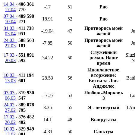
14.04 -
406 361
-17
51
Рио
17.04
770
07.04 -
489 598
18.91
52
Рио
10.04
271
31.03 -
411 738
Притворись моей
-19.04
47
Ju
03.04
951
женой
24.03 -
508 563
Притворись моей
-7.85
50
Ju
27.03
181
женой
Служебный
17.03 -
551 891
Sluz
34.22
50
роман. Наше
20.03
592
N
время
Инопланетное
10.03 -
411 194
вторжение:
28.53
56
Batt
13.03
601
Битва за Лос-
Анджелес
03.03 -
319 930
Любовь-Морковь
-17.77
53
Lo
06.03
547
3
24.02 -
389 078
3.35
55
Я - четвертый
I A
27.02
795
17.02 -
376 482
14.1
48
Выкрутасы
20.02
402
10.02 -
329 949
-4.31
50
Санктум
13.02
081