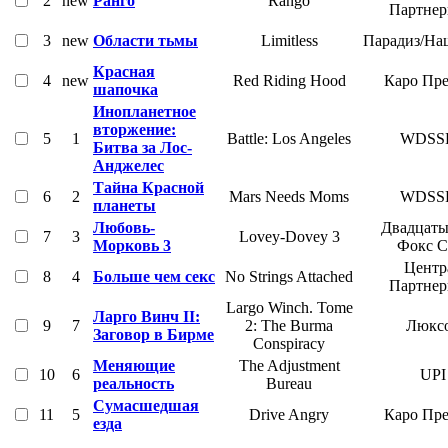
2
new
Ранго
Rango
Партне
3
new
Области тьмы
Limitless
Парадиз/На
Красная
4
new
Red Riding Hood
Каро Пр
шапочка
Инопланетное
вторжение:
5
1
Battle: Los Angeles
WDSS
Битва за Лос-
Анджелес
Тайна Красной
6
2
Mars Needs Moms
WDSS
планеты
Любовь-
Двадцаты
7
3
Lovey-Dovey 3
Морковь 3
Фокс 
Центр
8
4
Больше чем секс
No Strings Attached
Партне
Largo Winch. Tome
Ларго Винч II:
9
7
2: The Burma
Люкс
Заговор в Бирме
Conspiracy
Меняющие
The Adjustment
10
6
UPI
реальность
Bureau
Сумасшедшая
11
5
Drive Angry
Каро Пр
езда