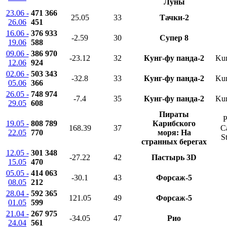
Луны
23.06 -
471 366
25.05
33
Тачки-2
26.06
451
16.06 -
376 933
-2.59
30
Супер 8
19.06
588
09.06 -
386 970
-23.12
32
Кунг-фу панда-2
Kun
12.06
924
02.06 -
503 343
-32.8
33
Кунг-фу панда-2
Kun
05.06
366
26.05 -
748 974
-7.4
35
Кунг-фу панда-2
Kun
29.05
608
Пираты
P
19.05 -
808 789
Карибского
168.39
37
C
22.05
770
моря: На
S
странных берегах
12.05 -
301 348
-27.22
42
Пастырь 3D
15.05
470
05.05 -
414 063
-30.1
43
Форсаж-5
08.05
212
28.04 -
592 365
121.05
49
Форсаж-5
01.05
599
21.04 -
267 975
-34.05
47
Рио
24.04
561