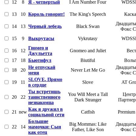
12
8
Я - четвертый
I Am Number Four
WDSS
13
10
Король говорит!
The King's Speech
Каск
Двадцаты
14
13
Черный лебедь
Black Swan
Фокс 
15
9
Выкрутасы
Vykrutasy
WDSS
Гномео и
16
12
Gnomeo and Juliet
Вес
Джульетта
17
18
Бьютифул
Biutiful
Воль
Не отпускай
Двадцаты
18
20
Never Let Me Go
меня
Фокс 
SLOVE. Прямо
19
11
Slove
AT Gr
в сердце
Ты встретишь
You Will Meet a Tall
Центр
20
22
таинственного
Dark Stranger
Партне
незнакомца
Как я дружил в
21
new
Catfish
Premium 
социальной сети
Большие
Big Mommas: Like
Двадцаты
22
14
мамочки: Сын
Father, Like Son
Фокс 
как отец