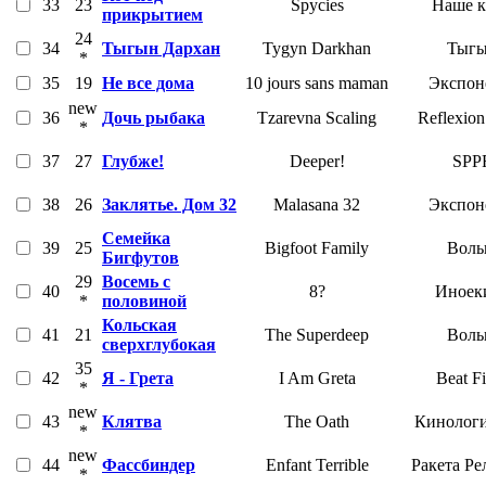
33
23
Spycies
Наше 
прикрытием
24
34
Тыгын Дархан
Tygyn Darkhan
Тыг
*
35
19
Не все дома
10 jours sans maman
Экспон
new
36
Дочь рыбака
Tzarevna Scaling
Reflexion
*
37
27
Глубже!
Deeper!
SPP
38
26
Заклятье. Дом 32
Malasana 32
Экспон
Семейка
39
25
Bigfoot Family
Воль
Бигфутов
29
Восемь с
40
8?
Иноек
*
половиной
Кольская
41
21
The Superdeep
Воль
сверхглубокая
35
42
Я - Грета
I Am Greta
Beat F
*
new
43
Клятва
The Oath
Кинологи
*
new
44
Фассбиндер
Enfant Terrible
Ракета Ре
*