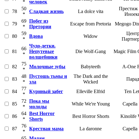
*
человек
50
Престиж 
78
Сладкая жизнь
La dolce vita
*
Иноек
69
Побег из
79
Escape from Pretoria
Megogo Dist
*
Претории
59
Центр
80
Вдова
Widow
*
Партне
Чудо-детки.
66
81
Непутевые
Die Wolf-Gang
Magic Film
*
волшебники
75
82
Молочные зубы
Babyteeth
A-One F
*
48
Пустошь тьмы и
The Dark and the
83
Парад
*
зла
Wicked
77
84
Куриный забег
Elleville Elfrid
Ten Let
*
72
Пока мы
85
While We're Young
Capella
*
молоды
64
Best Horror
86
Best Horror Shorts
Kinolife
*
Shorts
76
87
Крестная мама
La daronne
Capella
*
65
Мадам