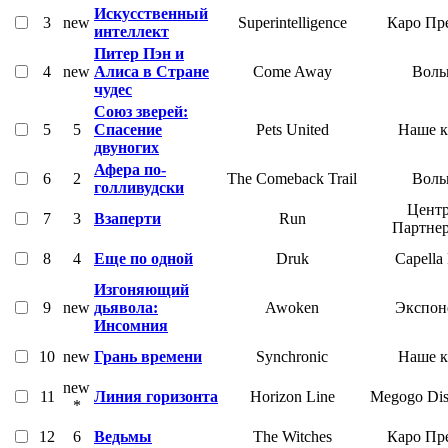
Искусственный
3
new
Superintelligence
Каро Пр
интеллект
Питер Пэн и
4
new
Алиса в Стране
Come Away
Воль
чудес
Союз зверей:
5
5
Спасение
Pets United
Наше 
двуногих
Афера по-
6
2
The Comeback Trail
Воль
голливудски
Центр
7
3
Взаперти
Run
Партне
8
4
Еще по одной
Druk
Capella
Изгоняющий
9
new
дьявола:
Awoken
Экспон
Инсомния
10
new
Грань времени
Synchronic
Наше 
new
11
Линия горизонта
Horizon Line
Megogo Dist
*
12
6
Ведьмы
The Witches
Каро Пр