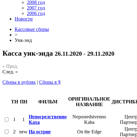
2008 год
2007 год
2006 год
Новости
Кассовые сборы
>
Уик-энд
Касса уик-энда
26.11.2020 - 29.11.2020
« Пред.
След. »
Сборы в рублях
|
Сборы в $
ОРИГИНАЛЬНОЕ
ТН
ПН
ФИЛЬМ
ДИСТРИБ
НАЗВАНИЕ
Непосредственно
Neposredstvenno
Центр
1
1
Каха
Kaha
Партне
Центр
2
new
На острие
On the Edge
Партне