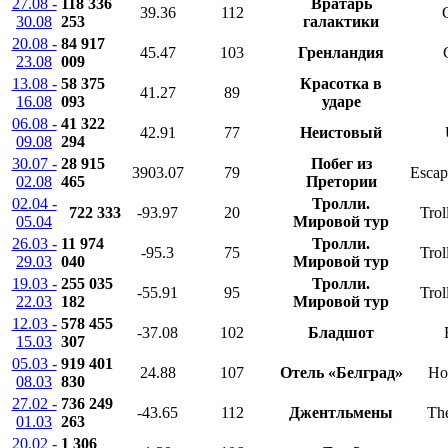
27.08 -
118 336
Вратарь
39.36
112
30.08
253
галактики
20.08 -
84 917
45.47
103
Гренландия
23.08
009
13.08 -
58 375
Красотка в
41.27
89
16.08
093
ударе
06.08 -
41 322
42.91
77
Неистовый
09.08
294
30.07 -
28 915
Побег из
3903.07
79
Escap
02.08
465
Претории
02.04 -
Тролли.
722 333
-93.97
20
Trol
05.04
Мировой тур
26.03 -
11 974
Тролли.
-95.3
75
Trol
29.03
040
Мировой тур
19.03 -
255 035
Тролли.
-55.91
95
Trol
22.03
182
Мировой тур
12.03 -
578 455
-37.08
102
Бладшот
15.03
307
05.03 -
919 401
24.88
107
Отель «Белград»
Ho
08.03
830
27.02 -
736 249
-43.65
112
Джентльмены
Th
01.03
263
20.02 -
1 306