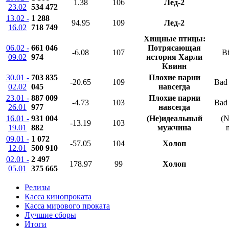
1.38
106
Лед-2
23.02
534 472
13.02 -
1 288
94.95
109
Лед-2
16.02
718 749
Хищные птицы:
06.02 -
661 046
Потрясающая
-6.08
107
Bi
09.02
974
история Харли
Квинн
30.01 -
703 835
Плохие парни
-20.65
109
Bad 
02.02
045
навсегда
23.01 -
887 009
Плохие парни
-4.73
103
Bad 
26.01
977
навсегда
16.01 -
931 004
(Не)идеальный
(N
-13.19
103
19.01
882
мужчина
09.01 -
1 072
-57.05
104
Холоп
12.01
500 910
02.01 -
2 497
178.97
99
Холоп
05.01
375 665
Релизы
Касса кинопроката
Касса мирового проката
Лучшие сборы
Итоги