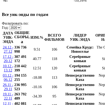
%:
-10,16%
Все уик-энды по годам
Фильтровать по:
Год:
ОБЩИЕ
ДАТА
ВСЕГО
ЛИДЕР
ОРИ
СБОРЫ,
УИК-
ИЗМ.%
ФИЛЬМОВ
УИК-ЭНДА
Н
a
ЭНДА
24.12 -
336 736
Семейка Крудс:
The 
9.51
106
27.12
998
Новоселье
17.12 -
307 491
Серебряные
40.77
118
Si
20.12
172
коньки
10.12 -
218 442
Серебряные
12.51
120
Si
13.12
399
коньки
03.12 -
194 155
Непосредственно
Nep
-18.08
113
06.12
255
Каха
26.11 -
236 995
Непосредственно
Nep
-10.16
106
29.11
523
Каха
19.11 -
263 792
Непосредственно
Nep
-34.39
95
22.11
489
Каха
12.11 -
402 081
Непосредственно
Nep