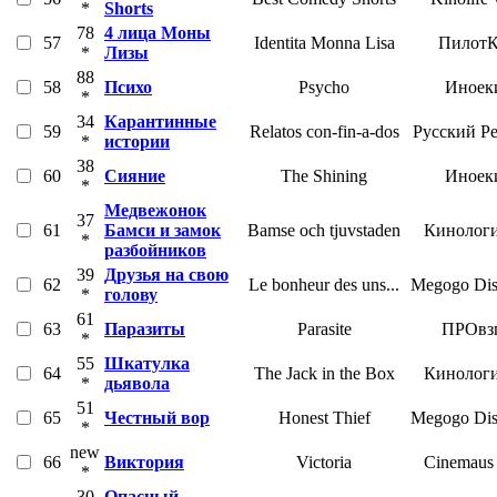
*
Shorts
78
4 лица Моны
57
Identita Monna Lisa
Пилот
*
Лизы
88
58
Психо
Psycho
Иноек
*
34
Карантинные
59
Relatos con-fin-a-dos
Русский Р
*
истории
38
60
Сияние
The Shining
Иноек
*
Медвежонок
37
61
Бамси и замок
Bamse och tjuvstaden
Кинологи
*
разбойников
39
Друзья на свою
62
Le bonheur des uns...
Megogo Dist
*
голову
61
63
Паразиты
Parasite
ПРОвз
*
55
Шкатулка
64
The Jack in the Box
Кинологи
*
дьявола
51
65
Честный вор
Honest Thief
Megogo Dist
*
new
66
Виктория
Victoria
Cinemaus 
*
30
Опасный