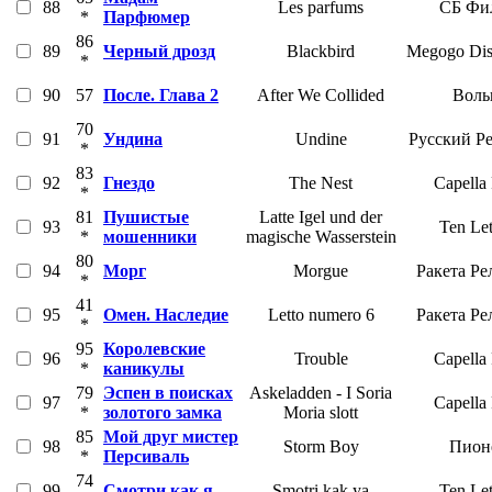
88
Les parfums
СБ Фи
*
Парфюмер
86
89
Черный дрозд
Blackbird
Megogo Dist
*
90
57
После. Глава 2
After We Collided
Воль
70
91
Ундина
Undine
Русский Р
*
83
92
Гнездо
The Nest
Capella
*
81
Пушистые
Latte Igel und der
93
Ten Let
*
мошенники
magische Wasserstein
80
94
Морг
Morgue
Ракета Ре
*
41
95
Омен. Наследие
Letto numero 6
Ракета Ре
*
95
Королевские
96
Trouble
Capella
*
каникулы
79
Эспен в поисках
Askeladden - I Soria
97
Capella
*
золотого замка
Moria slott
85
Мой друг мистер
98
Storm Boy
Пион
*
Персиваль
74
99
Смотри как я
Smotri kak ya
Ten Let