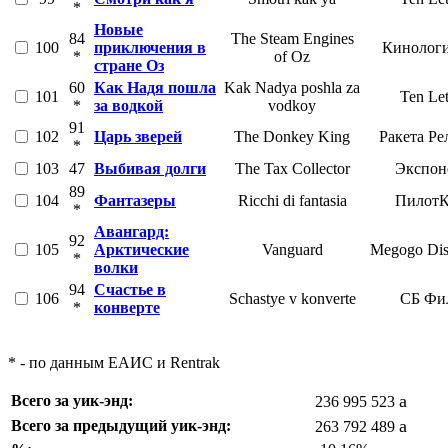
*
Новые
84
The Steam Engines
100
приключения в
Кинологи
*
of Oz
стране Оз
60
Как Надя пошла
Kak Nadya poshla za
101
Ten Let
*
за водкой
vodkoy
91
102
Царь зверей
The Donkey King
Ракета Ре
*
103
47
Выбивая долги
The Tax Collector
Экспон
89
104
Фантазеры
Ricchi di fantasia
Пилот
*
Авангард:
92
105
Арктические
Vanguard
Megogo Dist
*
волки
94
Счастье в
106
Schastye v konverte
СБ Фи
*
конверте
* - по данным ЕАИС и Rentrak
a
Всего за уик-энд:
236 995 523
a
Всего за предыдущий уик-энд:
263 792 489