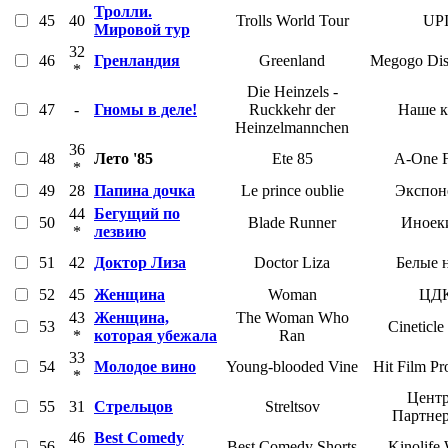
Тролли.
45
40
Trolls World Tour
UP
Мировой тур
32
46
Гренландия
Greenland
Megogo Dist
*
Die Heinzels -
47
-
Гномы в деле!
Ruckkehr der
Наше 
Heinzelmannchen
36
48
Лето '85
Ete 85
A-One F
*
49
28
Папина дочка
Le prince oublie
Экспон
44
Бегущий по
50
Blade Runner
Иноек
*
лезвию
51
42
Доктор Лиза
Doctor Liza
Белые 
52
45
Женщина
Woman
ЦД
43
Женщина,
The Woman Who
53
Cineticle
*
которая убежала
Ran
33
54
Молодое вино
Young-blooded Vine
Hit Film Pr
*
Центр
55
31
Стрельцов
Streltsov
Партне
46
Best Comedy
56
Best Comedy Shorts
Kinolife