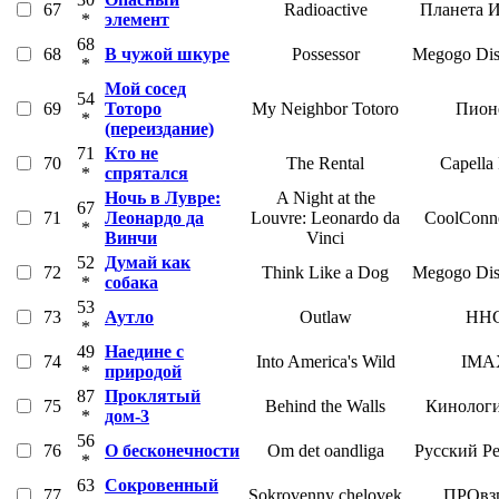
67
Radioactive
Планета 
*
элемент
68
68
В чужой шкуре
Possessor
Megogo Dist
*
Мой сосед
54
69
Тоторо
My Neighbor Totoro
Пион
*
(переиздание)
71
Кто не
70
The Rental
Capella
*
спрятался
Ночь в Лувре:
A Night at the
67
71
Леонардо да
Louvre: Leonardo da
CoolConne
*
Винчи
Vinci
52
Думай как
72
Think Like a Dog
Megogo Dist
*
собака
53
73
Аутло
Outlaw
HH
*
49
Наедине с
74
Into America's Wild
IMA
*
природой
87
Проклятый
75
Behind the Walls
Кинологи
*
дом-3
56
76
О бесконечности
Om det oandliga
Русский Р
*
63
Сокровенный
77
Sokrovenny chelovek
ПРОвз