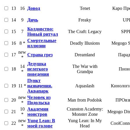
13
16
Довод
Tenet
Каро Пр
14
9
Дичь
Freaky
UP
Колдовство:
15
7
The Craft: Legacy
SPP
Новый ритуал
Смертельные
16
8 *
Deadly Illusions
Megogo S
иллюзии
new
17
Страна грез
Dreamland
Парад
*
Дедушка
14
The War with
18
нелегкого
Пион
*
Grandpa
поведения
Пункт
19
11 *
назначения.
Aquaslash
Кинологи
Аквапарк
new
Человек из
20
Man from Podolsk
ПРОвз
*
Подольска
10
Академия
Cranston Academy:
21
Megogo Dist
*
монстров
Monster Zone
new
Yung Lean: В
Yung Lean: In My
22
CoolConne
*
моей голове
Head