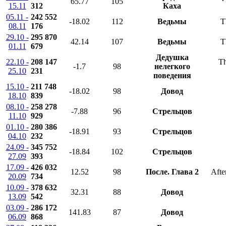
65.77
105
15.11
312
Каха
05.11 -
242 552
-18.02
112
Ведьмы
T
08.11
176
29.10 -
295 870
42.14
107
Ведьмы
T
01.11
679
Дедушка
22.10 -
208 147
Th
-1.7
98
нелегкого
25.10
231
поведения
15.10 -
211 748
-18.02
98
Довод
18.10
839
08.10 -
258 278
-7.88
96
Стрельцов
11.10
929
01.10 -
280 386
-18.91
93
Стрельцов
04.10
232
24.09 -
345 752
-18.84
102
Стрельцов
27.09
393
17.09 -
426 032
12.52
98
После. Глава 2
Afte
20.09
734
10.09 -
378 632
32.31
88
Довод
13.09
542
03.09 -
286 172
141.83
87
Довод
06.09
868