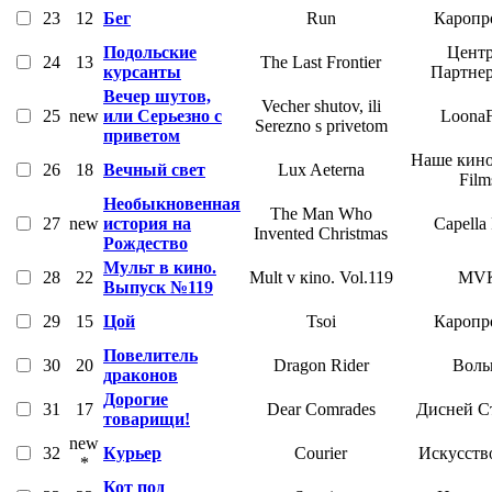
23
12
Бег
Run
Каропр
Подольские
Центр
24
13
The Last Frontier
курсанты
Партне
Вечер шутов,
Vecher shutov, ili
25
new
или Серьезно с
LoonaF
Serezno s privetom
приветом
Наше кино
26
18
Вечный свет
Lux Aeterna
Film
Необыкновенная
The Man Who
27
new
история на
Capella
Invented Christmas
Рождество
Мульт в кино.
28
22
Mult v кino. Vol.119
MV
Выпуск №119
29
15
Цой
Tsoi
Каропр
Повелитель
30
20
Dragon Rider
Воль
драконов
Дорогие
31
17
Dear Comrades
Дисней С
товарищи!
new
32
Курьер
Courier
Искусств
*
Кот под