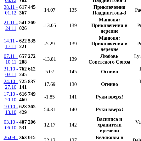
08.12
702
Паддингтона-3
28.11 -
617 445
Приключения
14.07
135
Pa
01.12
367
Паддингтона-3
Манюня:
21.11 -
541 269
-13.05
139
Приключения в
P
24.11
026
деревне
Манюня:
14.11 -
622 535
-5.29
139
Приключения в
P
17.11
221
деревне
07.11 -
657 272
Любовь
Lyu
-13.81
139
10.11
208
Советского Союза
31.10 -
762 612
5.07
145
Огниво
03.11
245
24.10 -
725 837
17.69
130
Огниво
27.10
141
17.10 -
616 749
-1.85
141
Руки вверх!
20.10
460
10.10 -
628 365
54.31
140
Руки вверх!
13.10
429
Василиса и
03.10 -
407 206
Vas
12.17
142
хранители
06.10
531
времени
26.09 -
363 015
Беляковы в
32.12
137
Bel