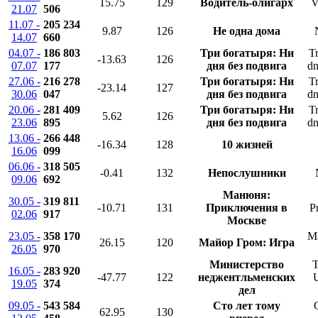
15.75
129
Водитель-олигарх
V
21.07
506
11.07 -
205 234
9.87
126
Не одна дома
14.07
660
04.07 -
186 803
Три богатыря: Ни
Tr
-13.63
126
07.07
177
дня без подвига
dn
27.06 -
216 278
Три богатыря: Ни
Tr
-23.14
127
30.06
047
дня без подвига
dn
20.06 -
281 409
Три богатыря: Ни
Tr
5.62
126
23.06
895
дня без подвига
dn
13.06 -
266 448
-16.34
128
10 жизней
16.06
099
06.06 -
318 505
-0.41
132
Непослушники
09.06
692
Манюня:
30.05 -
319 811
-10.71
131
Приключения в
P
02.06
917
Москве
23.05 -
358 170
Ma
26.15
120
Майор Гром: Игра
26.05
970
Министерство
T
16.05 -
283 920
-47.77
122
неджентльменских
U
19.05
374
дел
09.05 -
543 584
Сто лет тому
62.95
130