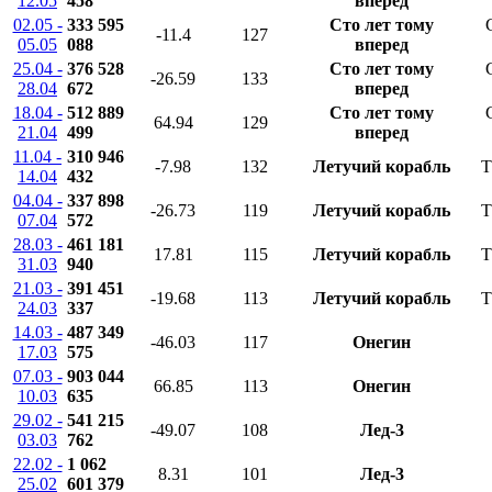
12.05
458
вперед
02.05 -
333 595
Сто лет тому
-11.4
127
05.05
088
вперед
25.04 -
376 528
Сто лет тому
-26.59
133
28.04
672
вперед
18.04 -
512 889
Сто лет тому
64.94
129
21.04
499
вперед
11.04 -
310 946
-7.98
132
Летучий корабль
T
14.04
432
04.04 -
337 898
-26.73
119
Летучий корабль
T
07.04
572
28.03 -
461 181
17.81
115
Летучий корабль
T
31.03
940
21.03 -
391 451
-19.68
113
Летучий корабль
T
24.03
337
14.03 -
487 349
-46.03
117
Онегин
17.03
575
07.03 -
903 044
66.85
113
Онегин
10.03
635
29.02 -
541 215
-49.07
108
Лед-3
03.03
762
22.02 -
1 062
8.31
101
Лед-3
25.02
601 379