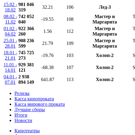
15.02 -
981 046
32.21
106
Лед-3
18.02
319
08.02 -
742 052
Мастер и
T
-19.55
108
11.02
040
Маргарита
01.02 -
922 366
Мастер и
T
1.56
112
04.02
260
Маргарита
25.01 -
908 236
Мастер и
T
21.79
109
28.01
599
Маргарита
18.01 -
745 725
-19.76
103
Холоп-2
S
21.01
273
11.01 -
929 381
-68.38
107
Холоп-2
S
14.01
121
04.01 -
2 938
641.87
113
Холоп-2
S
07.01
894 149
Релизы
Касса кинопроката
Касса мирового проката
Лучшие сборы
Итоги
Новости
Кинотеатры