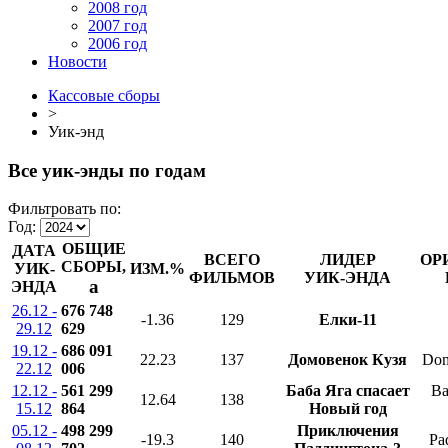
2008 год
2007 год
2006 год
Новости
Кассовые сборы
>
Уик-энд
Все уик-энды по годам
Фильтровать по:
Год:
ОБЩИЕ
ДАТА
ВСЕГО
ЛИДЕР
ОР
СБОРЫ,
УИК-
ИЗМ.%
ФИЛЬМОВ
УИК-ЭНДА
a
ЭНДА
26.12 -
676 748
-1.36
129
Елки-11
29.12
629
19.12 -
686 091
22.23
137
Домовенок Кузя
Dom
22.12
006
12.12 -
561 299
Баба Яга спасает
Ba
12.64
138
15.12
864
Новый год
05.12 -
498 299
Приключения
-19.3
140
Pa