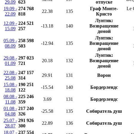
29.09
623
отпуске
19.09 -
274 768
Граф Монте-
Le 
22.38
135
22.09
818
Кристо
Лунтик:
12.09 -
224 521
-13.18
140
Возвращение
15.09
257
домой
Лунтик:
05.09 -
258 598
-12.94
135
Возвращение
08.09
503
домой
Лунтик:
29.08 -
297 023
20.18
132
Возвращение
01.09
721
домой
22.08 -
247 157
29.91
131
Ворон
25.08
314
15.08 -
190 251
-15.54
140
Бордерлендс
18.08
122
08.08 -
225 246
3.69
131
Бордерлендс
11.08
359
01.08 -
217 240
-25.58
135
Собиратель душ
04.08
326
25.07 -
291 926
22.89
136
Собиратель душ
28.07
300
18.07 -
237 554