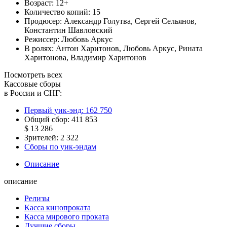
Возраст:
12+
Количество копий:
15
Продюсер:
Александр Голутва
,
Сергей Сельянов
,
Константин Шавловский
Режиссер:
Любовь Аркус
В ролях:
Антон Харитонов
,
Любовь Аркус
,
Рината
Харитонова
,
Владимир Харитонов
Посмотреть всех
Кассовые сборы
в России и СНГ:
Первый уик-энд:
162 750
Общий сбор:
411 853
$ 13 286
Зрителей:
2 322
Сборы по уик-эндам
Описание
описание
Релизы
Касса кинопроката
Касса мирового проката
Лучшие сборы