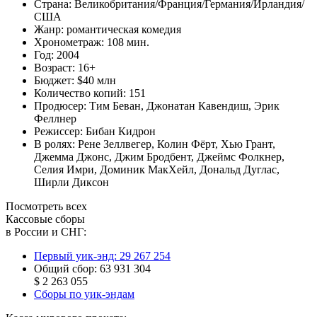
Страна:
Великобритания/Франция/Германия/Ирландия/
США
Жанр:
романтическая комедия
Хронометраж:
108 мин.
Год:
2004
Возраст:
16+
Бюджет:
$40 млн
Количество копий:
151
Продюсер:
Тим Беван
,
Джонатан Кавендиш
,
Эрик
Феллнер
Режиссер:
Бибан Кидрон
В ролях:
Рене Зеллвегер
,
Колин Фёрт
,
Хью Грант
,
Джемма Джонс
,
Джим Бродбент
,
Джеймс Фолкнер
,
Селия Имри
,
Доминик МакХейл
,
Дональд Дуглас
,
Ширли Диксон
Посмотреть всех
Кассовые сборы
в России и СНГ:
Первый уик-энд:
29 267 254
Общий сбор:
63 931 304
$ 2 263 055
Сборы по уик-эндам