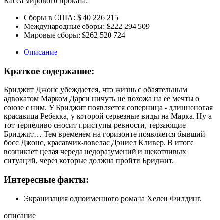
Касса мирового проката:
Сборы в США:
$ 40 226 215
Международные сборы:
$222 294 509
Мировые сборы:
$262 520 724
Описание
Краткое содержание:
Бриджит Джонс убеждается, что жизнь с обаятельным
адвокатом Марком Дарси ничуть не похожа на ее мечты о
союзе с ним. У Бриджит появляется соперница - длинноногая
красавица Ребекка, у которой серьезные виды на Марка. Ну а
тот терпеливо сносит приступы ревности, терзающие
Бриджит… Тем временем на горизонте появляется бывший
босс Джонс, красавчик-ловелас Дэниел Кливер. В итоге
возникает целая череда недоразумений и щекотливых
ситуаций, через которые должна пройти Бриджит.
Интересные факты:
Экранизация одноименного романа Хелен Филдинг.
описание