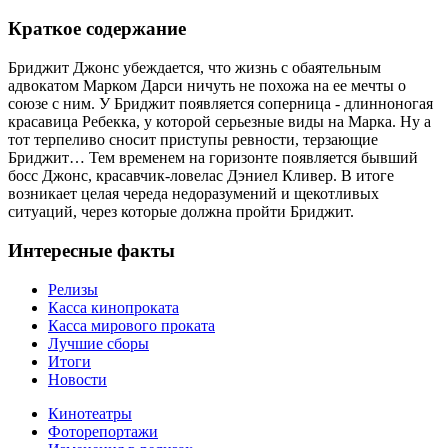
Краткое содержание
Бриджит Джонс убеждается, что жизнь с обаятельным
адвокатом Марком Дарси ничуть не похожа на ее мечты о
союзе с ним. У Бриджит появляется соперница - длинноногая
красавица Ребекка, у которой серьезные виды на Марка. Ну а
тот терпеливо сносит приступы ревности, терзающие
Бриджит… Тем временем на горизонте появляется бывший
босс Джонс, красавчик-ловелас Дэниел Кливер. В итоге
возникает целая череда недоразумений и щекотливых
ситуаций, через которые должна пройти Бриджит.
Интересные факты
Релизы
Касса кинопроката
Касса мирового проката
Лучшие сборы
Итоги
Новости
Кинотеатры
Фоторепортажи