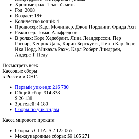
Хронометраж:
1 час 55 мин.
Год:
2008
Возраст:
18+
Количество копий:
4
Продюсер:
Карл Молиндер
,
Джон Нордлинг
,
Фрида Асп
Режиссер:
Томас Альфредсон
В ролях:
Коре Хедебрант
,
Лина Леандерссон
,
Пер
Рагнар
,
Хенрик Даль
,
Карин Бергкуист
,
Петер Карлберг
,
Ика Норд
,
Микаэль Рахм
,
Карл-Роберт Линдгрен
,
Андерс Т. Педу
Посмотреть всех
Кассовые сборы
в России и СНГ:
Первый уик-энд:
216 780
Общий сбор:
914 838
$ 26 138
Зрителей:
4 180
Сборы по уик-эндам
Касса мирового проката:
Сборы в США:
$ 2 122 065
Международные сборы:
$9 105 271