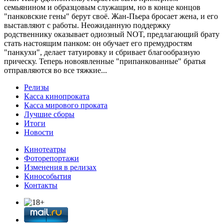
семьянином и образцовым служащим, но в конце концов
"панковские гены" берут своё. Жан-Пьера бросает жена, и его
выставляют с работы. Неожиданную поддержку
родственнику оказывает одиозный NOT, предлагающий брату
стать настоящим панком: он обучает его премудростям
"панкухи", делает татуировку и сбривает благообразную
прическу. Теперь новоявленные "припанкованные" братья
отправляются во все тяжкие...
Релизы
Касса кинопроката
Касса мирового проката
Лучшие сборы
Итоги
Новости
Кинотеатры
Фоторепортажи
Изменения в релизах
Кинособытия
Контакты