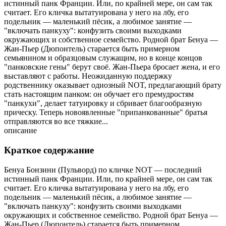
истинный панк Франции. Или, по крайней мере, он сам так
считает. Его кличка вытатуирована у него на лбу, его
подельник — маленький пёсик, а любимое занятие —
"включать панкуху": конфузить своими выходками
окружающих и собственное семейство. Родной брат Бенуа —
Жан-Пьер (Дюпонтель) старается быть примерном
семьянином и образцовым служащим, но в конце концов
"панковские гены" берут своё. Жан-Пьера бросает жена, и его
выставляют с работы. Неожиданную поддержку
родственнику оказывает одиозный NOT, предлагающий брату
стать настоящим панком: он обучает его премудростям
"панкухи", делает татуировку и сбривает благообразную
прическу. Теперь новоявленные "припанкованные" братья
отправляются во все тяжкие...
описание
Краткое содержание
Бенуа Бонзини (Пульворд) по кличке NOT — последний
истинный панк Франции. Или, по крайней мере, он сам так
считает. Его кличка вытатуирована у него на лбу, его
подельник — маленький пёсик, а любимое занятие —
"включать панкуху": конфузить своими выходками
окружающих и собственное семейство. Родной брат Бенуа —
Жан-Пьер (Дюпонтель) старается быть примерном