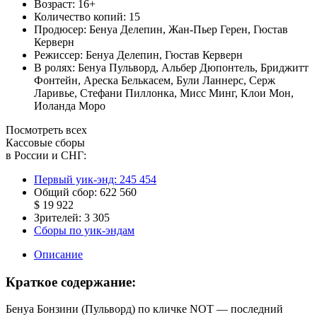
Возраст:
16+
Количество копий:
15
Продюсер:
Бенуа Делепин
,
Жан-Пьер Герен
,
Гюстав
Керверн
Режиссер:
Бенуа Делепин
,
Гюстав Керверн
В ролях:
Бенуа Пульворд
,
Альбер Дюпонтель
,
Бриджитт
Фонтейн
,
Ареска Белькасем
,
Були Ланнерс
,
Серж
Ларивье
,
Стефани Пиллонка
,
Мисс Минг
,
Клои Мон
,
Иоланда Моро
Посмотреть всех
Кассовые сборы
в России и СНГ:
Первый уик-энд:
245 454
Общий сбор:
622 560
$ 19 922
Зрителей:
3 305
Сборы по уик-эндам
Описание
Краткое содержание:
Бенуа Бонзини (Пульворд) по кличке NOT — последний