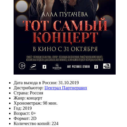
Дата выхода в России:
31.10.2019
Дистрибьютор:
Централ Партнершип
Страна:
Россия
Жанр:
концерт
Хронометраж:
98 мин.
Год:
2019
Возраст:
0+
Формат:
2D
Количество копий:
224