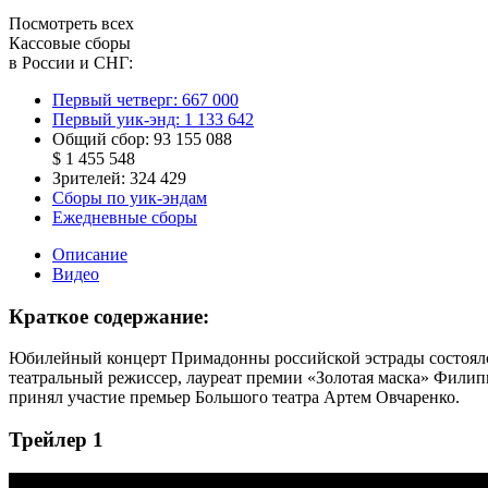
Посмотреть всех
Кассовые сборы
в России и СНГ:
Первый четверг:
667 000
Первый уик-энд:
1 133 642
Общий сбор:
93 155 088
$ 1 455 548
Зрителей:
324 429
Сборы по уик-эндам
Ежедневные сборы
Описание
Видео
Краткое содержание:
Юбилейный концерт Примадонны российской эстрады состоялся 
театральный режиссер, лауреат премии «Золотая маска» Филип
принял участие премьер Большого театра Артем Овчаренко.
Трейлер 1