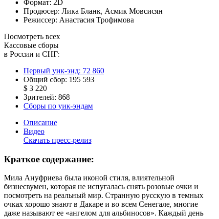
Формат:
2D
Продюсер:
Лика Бланк
,
Асмик Мовсисян
Режиссер:
Анастасия Трофимова
Посмотреть всех
Кассовые сборы
в России и СНГ:
Первый уик-энд:
72 860
Общий сбор:
195 593
$ 3 220
Зрителей:
868
Сборы по уик-эндам
Описание
Видео
Скачать пресс-релиз
Краткое содержание:
Мила Ануфриева была иконой стиля, влиятельной
бизнесвумен, которая не испугалась снять розовые очки и
посмотреть на реальный мир. Странную русскую в темных
очках хорошо знают в Дакаре и во всем Сенегале, многие
даже называют ее «ангелом для альбиносов». Каждый день