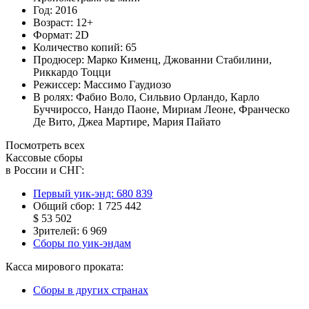
Год:
2016
Возраст:
12+
Формат:
2D
Количество копий:
65
Продюсер:
Марко Кименц
,
Джованни Стабилини
,
Риккардо Тоцци
Режиссер:
Массимо Гаудиозо
В ролях:
Фабио Воло
,
Сильвио Орландо
,
Карло
Буччироссо
,
Нандо Паоне
,
Мириам Леоне
,
Франческо
Де Вито
,
Джеа Мартире
,
Мария Пайато
Посмотреть всех
Кассовые сборы
в России и СНГ:
Первый уик-энд:
680 839
Общий сбор:
1 725 442
$ 53 502
Зрителей:
6 969
Сборы по уик-эндам
Касса мирового проката:
Сборы в других странах