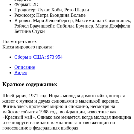
Формат:
2D
Продюсер:
Лукас Хоби
,
Рето Шарли
Режиссер:
Петра Бьондина Вольпе
В ролях:
Мари Леюенбергер
,
Максимилиан Симонишек
,
Рэйчел Брауншвейг
,
Сибилла Бруннер
,
Марта Дзоффоли
,
Беттина Стуки
Посмотреть всех
Касса мирового проката:
Сборы в США:
$73 954
Описание
Видео
Краткое содержание:
Швейцария, 1971 год. Нора - молодая домохозяйка, которая
живет с мужем и двумя сыновьями в маленькой деревне.
Жизнь здесь протекает мирно и спокойно, несмотря на
майские события 1968 года во Франции, известные как
«Красный май». Однако все меняется, когда молодая женщина
и ее подруги начинают кампанию за право женщин на
голосование в федеральных выборах.