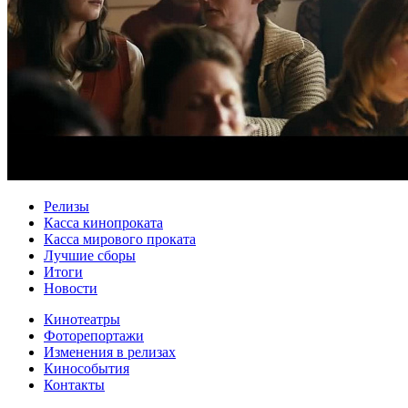
Релизы
Касса кинопроката
Касса мирового проката
Лучшие сборы
Итоги
Новости
Кинотеатры
Фоторепортажи
Изменения в релизах
Кинособытия
Контакты