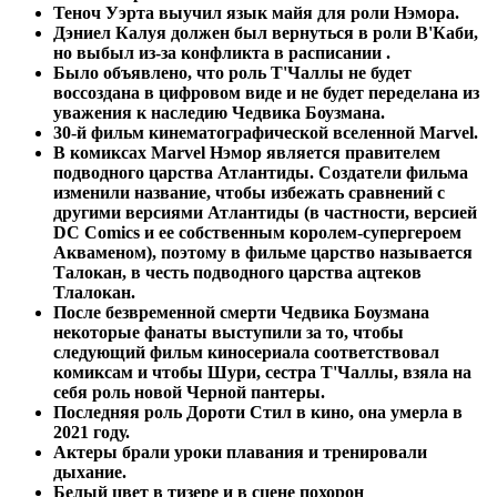
Теноч Уэрта выучил язык майя для роли Нэмора.
Дэниел Калуя должен был вернуться в роли В'Каби,
но выбыл из-за конфликта в расписании .
Было объявлено, что роль Т'Чаллы не будет
воссоздана в цифровом виде и не будет переделана из
уважения к наследию Чедвика Боузмана.
30-й фильм кинематографической вселенной Marvel.
В комиксах Marvel Нэмор является правителем
подводного царства Атлантиды. Создатели фильма
изменили название, чтобы избежать сравнений с
другими версиями Атлантиды (в частности, версией
DC Comics и ее собственным королем-супергероем
Акваменом), поэтому в фильме царство называется
Талокан, в честь подводного царства ацтеков
Тлалокан.
После безвременной смерти Чедвика Боузмана
некоторые фанаты выступили за то, чтобы
следующий фильм киносериала соответствовал
комиксам и чтобы Шури, сестра Т'Чаллы, взяла на
себя роль новой Черной пантеры.
Последняя роль Дороти Стил в кино, она умерла в
2021 году.
Актеры брали уроки плавания и тренировали
дыхание.
Белый цвет в тизере и в сцене похорон