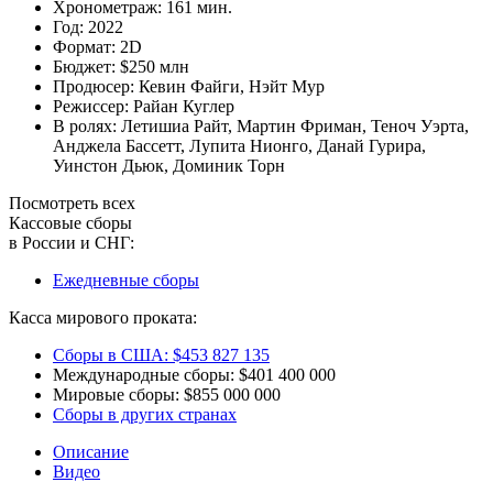
Хронометраж:
161 мин.
Год:
2022
Формат:
2D
Бюджет:
$250 млн
Продюсер:
Кевин Файги
,
Нэйт Мур
Режиссер:
Райан Куглер
В ролях:
Летишиа Райт
,
Мартин Фриман
,
Теноч Уэрта
,
Анджела Бассетт
,
Лупита Нионго
,
Данай Гурира
,
Уинстон Дьюк
,
Доминик Торн
Посмотреть всех
Кассовые сборы
в России и СНГ:
Ежедневные сборы
Касса мирового проката:
Сборы в США:
$453 827 135
Международные сборы:
$401 400 000
Мировые сборы:
$855 000 000
Сборы в других странах
Описание
Видео