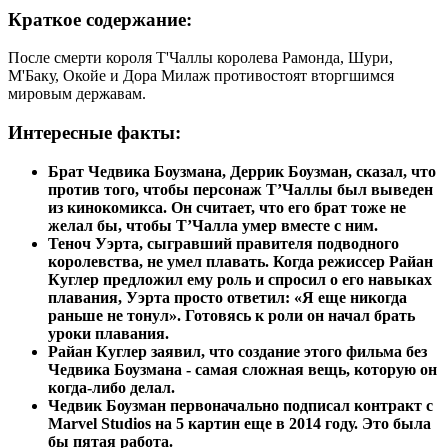
Краткое содержание:
После смерти короля Т'Чаллы королева Рамонда, Шури,
М'Баку, Окойе и Дора Милаж противостоят вторгшимся
мировым державам.
Интересные факты:
Брат Чедвика Боузмана, Деррик Боузман, сказал, что
против того, чтобы персонаж Т’Чаллы был выведен
из кинокомикса. Он считает, что его брат тоже не
желал бы, чтобы Т’Чалла умер вместе с ним.
Теноч Уэрта, сыгравший правителя подводного
королевства, не умел плавать. Когда режиссер Райан
Куглер предложил ему роль и спросил о его навыках
плавания, Уэрта просто ответил: «Я еще никогда
раньше не тонул». Готовясь к роли он начал брать
уроки плавания.
Райан Куглер заявил, что создание этого фильма без
Чедвика Боузмана - самая сложная вещь, которую он
когда-либо делал.
Чедвик Боузман первоначально подписал контракт с
Marvel Studios на 5 картин еще в 2014 году. Это была
бы пятая работа.