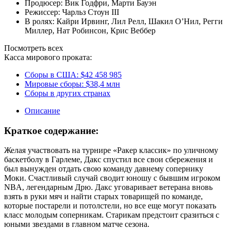
Продюсер:
Вик Годфри
,
Марти Бауэн
Режиссер:
Чарльз Стоун III
В ролях:
Кайри Ирвинг
,
Лил Релл
,
Шакил О’Нил
,
Регги
Миллер
,
Нат Робинсон
,
Крис Веббер
Посмотреть всех
Касса мирового проката:
Сборы в США:
$42 458 985
Мировые сборы:
$38,4 млн
Сборы в других странах
Описание
Краткое содержание:
Желая участвовать на турнире «Ракер классик» по уличному
баскетболу в Гарлеме, Дакс спустил все свои сбережения и
был вынужден отдать свою команду давнему сопернику
Моки. Счастливый случай сводит юношу с бывшим игроком
NBA, легендарным Дрю. Дакс уговаривает ветерана вновь
взять в руки мяч и найти старых товарищей по команде,
которые постарели и потолстели, но все еще могут показать
класс молодым соперникам. Старикам предстоит сразиться с
юными звездами в главном матче сезона.