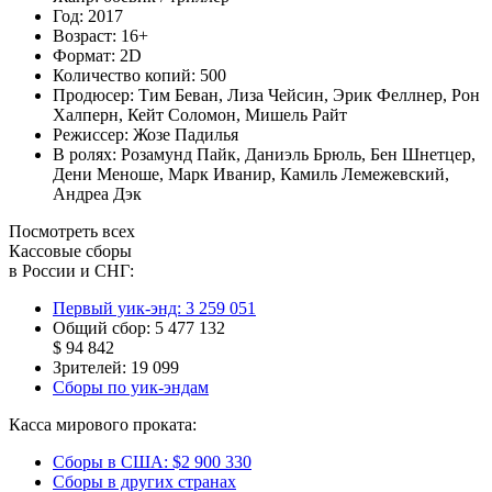
Год:
2017
Возраст:
16+
Формат:
2D
Количество копий:
500
Продюсер:
Тим Беван
,
Лиза Чейсин
,
Эрик Феллнер
,
Рон
Халперн
,
Кейт Соломон
,
Мишель Райт
Режиссер:
Жозе Падилья
В ролях:
Розамунд Пайк
,
Даниэль Брюль
,
Бен Шнетцер
,
Дени Меноше
,
Марк Иванир
,
Камиль Лемежевский
,
Андреа Дэк
Посмотреть всех
Кассовые сборы
в России и СНГ:
Первый уик-энд:
3 259 051
Общий сбор:
5 477 132
$ 94 842
Зрителей:
19 099
Сборы по уик-эндам
Касса мирового проката:
Сборы в США:
$2 900 330
Сборы в других странах