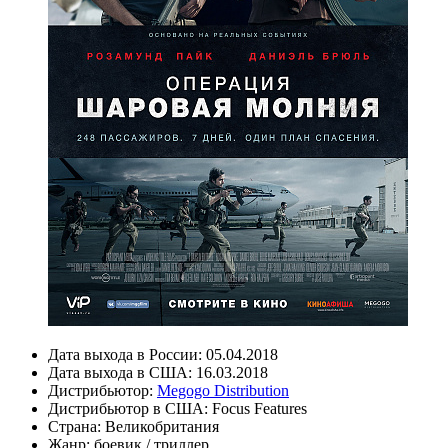
Дата выхода в России:
05.04.2018
Дата выхода в США:
16.03.2018
Дистрибьютор:
Megogo Distribution
Дистрибьютор в США:
Focus Features
Страна:
Великобритания
Жанр:
боевик
/
триллер