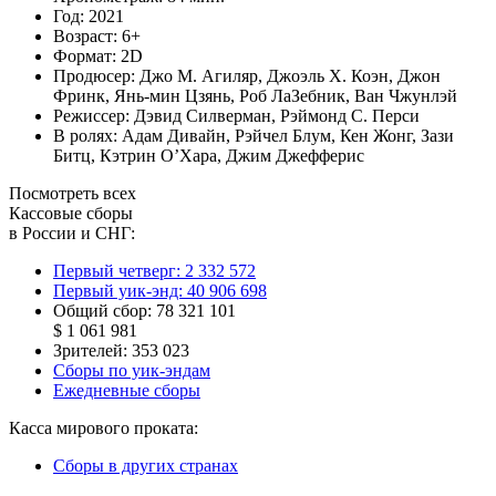
Год:
2021
Возраст:
6+
Формат:
2D
Продюсер:
Джо М. Агиляр
,
Джоэль Х. Коэн
,
Джон
Фринк
,
Янь-мин Цзянь
,
Роб ЛаЗебник
,
Ван Чжунлэй
Режиссер:
Дэвид Силверман
,
Рэймонд С. Перси
В ролях:
Адам Дивайн
,
Рэйчел Блум
,
Кен Жонг
,
Зази
Битц
,
Кэтрин О’Хара
,
Джим Джефферис
Посмотреть всех
Кассовые сборы
в России и СНГ:
Первый четверг:
2 332 572
Первый уик-энд:
40 906 698
Общий сбор:
78 321 101
$ 1 061 981
Зрителей:
353 023
Сборы по уик-эндам
Ежедневные сборы
Касса мирового проката:
Сборы в других странах