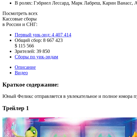
В ролях:
Гэбриел Лессард
,
Марк Лабреш
,
Карин Ванасс
,
А
Посмотреть всех
Кассовые сборы
в России и СНГ:
Первый уик-энд:
4 407 414
Общий сбор:
8 667 423
$ 115 566
Зрителей:
39 850
Сборы по уик-эндам
Описание
Видео
Краткое содержание:
Юный Феликс отправляется в увлекательное и полное юмора пу
Трейлер 1