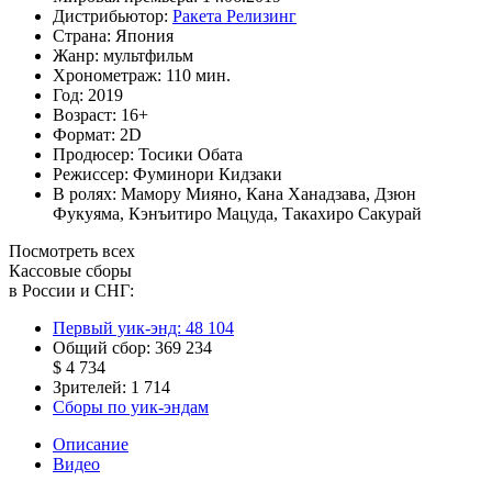
Дистрибьютор:
Ракета Релизинг
Страна:
Япония
Жанр:
мультфильм
Хронометраж:
110 мин.
Год:
2019
Возраст:
16+
Формат:
2D
Продюсер:
Тосики Обата
Режиссер:
Фуминори Кидзаки
В ролях:
Мамору Мияно
,
Кана Ханадзава
,
Дзюн
Фукуяма
,
Кэнъитиро Мацуда
,
Такахиро Сакурай
Посмотреть всех
Кассовые сборы
в России и СНГ:
Первый уик-энд:
48 104
Общий сбор:
369 234
$ 4 734
Зрителей:
1 714
Сборы по уик-эндам
Описание
Видео