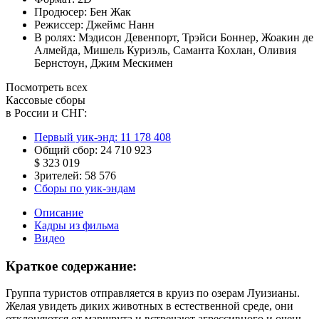
Продюсер:
Бен Жак
Режиссер:
Джеймс Нанн
В ролях:
Мэдисон Девенпорт
,
Трэйси Боннер
,
Жоакин де
Алмейда
,
Мишель Куриэль
,
Саманта Кохлан
,
Оливия
Бернстоун
,
Джим Мескимен
Посмотреть всех
Кассовые сборы
в России и СНГ:
Первый уик-энд:
11 178 408
Общий сбор:
24 710 923
$ 323 019
Зрителей:
58 576
Сборы по уик-эндам
Описание
Кадры из фильма
Видео
Краткое содержание:
Группа туристов отправляется в круиз по озерам Луизианы.
Желая увидеть диких животных в естественной среде, они
отклоняются от маршрута и встречают агрессивного и очень