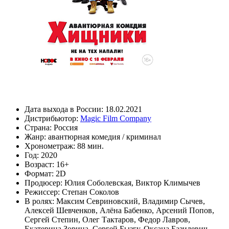
Дата выхода в России:
18.02.2021
Дистрибьютор:
Magic Film Company
Страна:
Россия
Жанр:
авантюрная комедия / криминал
Хронометраж:
88 мин.
Год:
2020
Возраст:
16+
Формат:
2D
Продюсер:
Юлия Соболевская
,
Виктор Климычев
Режиссер:
Степан Соколов
В ролях:
Максим Севриновский
,
Владимир Сычев
,
Алексей Шевченков
,
Алёна Бабенко
,
Арсений Попов
,
Сергей Степин
,
Олег Тактаров
,
Федор Лавров
,
Екатерина Зорина
,
Сергей Бызгу
,
Оксана Базилевич