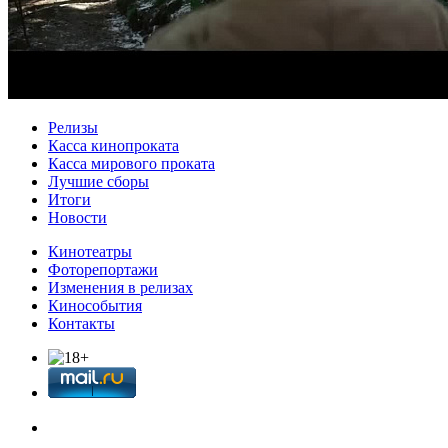
Релизы
Касса кинопроката
Касса мирового проката
Лучшие сборы
Итоги
Новости
Кинотеатры
Фоторепортажи
Изменения в релизах
Кинособытия
Контакты