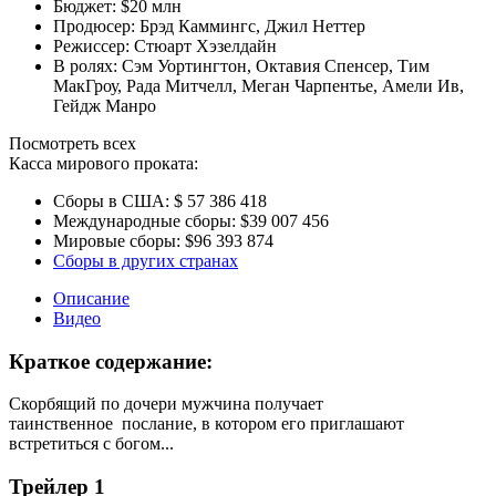
Бюджет:
$20 млн
Продюсер:
Брэд Каммингс
,
Джил Неттер
Режиссер:
Стюарт Хэзелдайн
В ролях:
Сэм Уортингтон
,
Октавия Спенсер
,
Тим
МакГроу
,
Рада Митчелл
,
Меган Чарпентье
,
Амели Ив
,
Гейдж Манро
Посмотреть всех
Касса мирового проката:
Сборы в США:
$ 57 386 418
Международные сборы:
$39 007 456
Мировые сборы:
$96 393 874
Сборы в других странах
Описание
Видео
Краткое содержание:
Скорбящий по дочери мужчина получает
таинственное послание, в котором его приглашают
встретиться с богом...
Трейлер 1