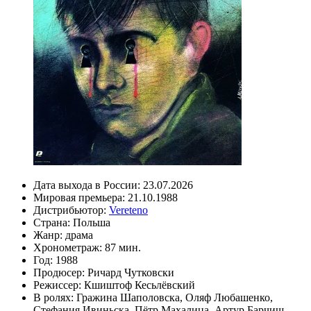
Дата выхода в России:
23.07.2026
Мировая премьера:
21.10.1988
Дистрибьютор:
Vereteno
Страна:
Польша
Жанр:
драма
Хронометраж:
87 мин.
Год:
1988
Продюсер:
Ричард Чутковски
Режиссер:
Кшиштоф Кесьлёвский
В ролях:
Гражина Шаполовска
,
Оляф Любашенко
,
Стефания Ивиньска
,
Пётр Махалица
,
Артур Барчиш
,