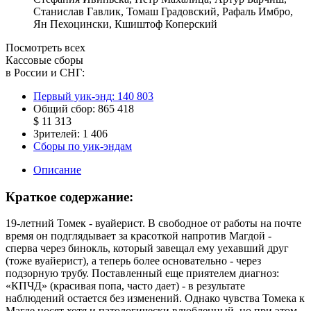
Станислав Гавлик
,
Томаш Градовский
,
Рафаль Имбро
,
Ян Пехоцински
,
Кшиштоф Коперский
Посмотреть всех
Кассовые сборы
в России и СНГ:
Первый уик-энд:
140 803
Общий сбор:
865 418
$ 11 313
Зрителей:
1 406
Сборы по уик-эндам
Описание
Краткое содержание:
19-летний Томек - вуайерист. В свободное от работы на почте
время он подглядывает за красоткой напротив Магдой -
сперва через бинокль, который завещал ему уехавший друг
(тоже вуайерист), а теперь более основательно - через
подзорную трубу. Поставленный еще приятелем диагноз:
«КПЧД» (красивая попа, часто дает) - в результате
наблюдений остается без изменений. Однако чувства Томека к
Магде носят хотя и патологически влюбленный, но при этом