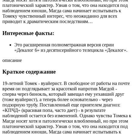
платонический характер. Узнав о том, что она находится под
наблюдением юноши, Магда сама начинает испытывать к
Томеку чувственный интерес, что неожиданно для всех
приводит к драматическим последствиям…
Интересные факты:
Это расширенная полнометражная версия серии
«Декалог 6» из десятисерийного телецикла «Декалог».
описание
Краткое содержание
19-летний Томек - вуайерист. В свободное от работы на почте
время он подглядывает за красоткой напротив Магдой -
сперва через бинокль, который завещал ему уехавший друг
(тоже вуайерист), а теперь более основательно - через
подзорную трубу. Поставленный еще приятелем диагноз:
«КПЧД» (красивая попа, часто дает) - в результате
наблюдений остается без изменений. Однако чувства Томека к
Магде носят хотя и патологически влюбленный, но при этом
платонический характер. Узнав о том, что она находится под
наблюдением юноши, Магда сама начинает испытывать к