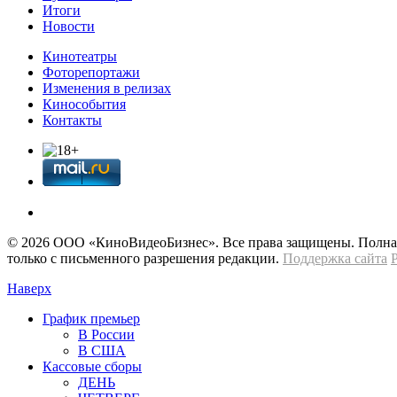
Итоги
Новости
Кинотеатры
Фоторепортажи
Изменения в релизах
Кинособытия
Контакты
© 2026 OOО «КиноВидеоБизнес». Все права защищены. Полная 
только с письменного разрешения редакции.
Поддержка сайта
Наверх
График премьер
В России
В США
Кассовые сборы
ДЕНЬ