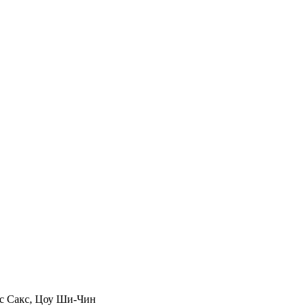
с Сакс
,
Цоу Ши-Чин