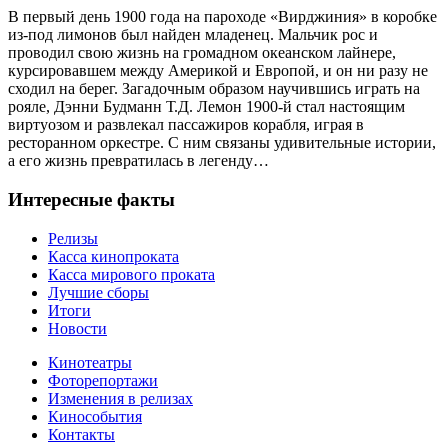
В первый день 1900 года на пароходе «Вирджиния» в коробке
из-под лимонов был найден младенец. Мальчик рос и
проводил свою жизнь на громадном океанском лайнере,
курсировавшем между Америкой и Европой, и он ни разу не
сходил на берег. Загадочным образом научившись играть на
рояле, Дэнни Будманн Т.Д. Лемон 1900-й стал настоящим
виртуозом и развлекал пассажиров корабля, играя в
ресторанном оркестре. С ним связаны удивительные истории,
а его жизнь превратилась в легенду…
Интересные факты
Релизы
Касса кинопроката
Касса мирового проката
Лучшие сборы
Итоги
Новости
Кинотеатры
Фоторепортажи
Изменения в релизах
Кинособытия
Контакты