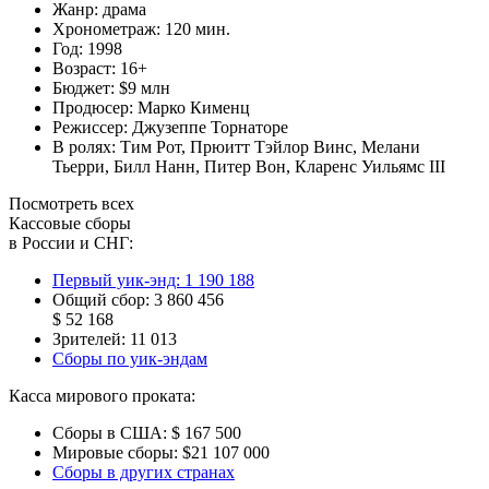
Жанр:
драма
Хронометраж:
120 мин.
Год:
1998
Возраст:
16+
Бюджет:
$9 млн
Продюсер:
Марко Кименц
Режиссер:
Джузеппе Торнаторе
В ролях:
Тим Рот
,
Прюитт Тэйлор Винс
,
Мелани
Тьерри
,
Билл Нанн
,
Питер Вон
,
Кларенс Уильямс III
Посмотреть всех
Кассовые сборы
в России и СНГ:
Первый уик-энд:
1 190 188
Общий сбор:
3 860 456
$ 52 168
Зрителей:
11 013
Сборы по уик-эндам
Касса мирового проката:
Сборы в США:
$ 167 500
Мировые сборы:
$21 107 000
Сборы в других странах