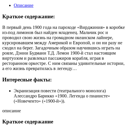
Описание
Краткое содержание:
В первый день 1900 года на пароходе «Вирджиния» в коробке
из-под лимонов был найден младенец. Мальчик рос и
проводил свою жизнь на громадном океанском лайнере,
курсировавшем между Америкой и Европой, и он ни разу не
сходил на берег. Загадочным образом научившись играть на
рояле, Дэнни Будманн Т.Д. Лемон 1900-й стал настоящим
виртуозом и развлекал пассажиров корабля, играя в
ресторанном оркестре. С ним связаны удивительные истории,
а его жизнь превратилась в легенду…
Интересные факты:
Экранизация повести (театрального монолога)
Алессандро Барикко «1900. Легенда о пианисте»
(«Новеченто» («1900-й»)).
описание
Краткое содержание