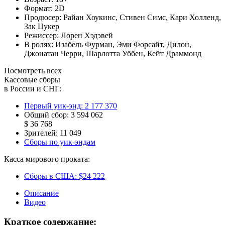
Формат:
2D
Продюсер:
Райан Хоукинс
,
Стивен Симс
,
Кари Холленд
,
Зак Цукер
Режиссер:
Лорен Хэдэвей
В ролях:
Изабель Фурман
,
Эми Форсайт
,
Дилон
,
Джонатан Черри
,
Шарлотта Уббен
,
Кейт Драммонд
Посмотреть всех
Кассовые сборы
в России и СНГ:
Первый уик-энд:
2 177 370
Общий сбор:
3 594 062
$ 36 768
Зрителей:
11 049
Сборы по уик-эндам
Касса мирового проката:
Сборы в США:
$24 222
Описание
Видео
Краткое содержание: