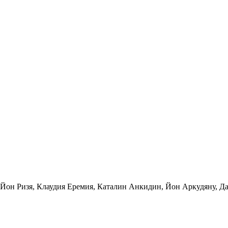
Йон Ризя
,
Клаудия Еремия
,
Каталин Анкидин
,
Йон Аркудяну
,
Да