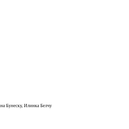
на Бунеску
,
Илинка Белчу