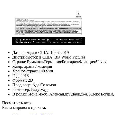
Дата выхода в США:
19.07.2019
Дистрибьютор в США:
Big World Pictures
Страна:
Румыния/Германия/Болгария/Франция/Чехия
Жанр:
драма
/
комедия
Хронометраж:
140 мин.
Год:
2018
Формат:
2D
Продюсер:
Ада Соломон
Режиссер:
Раду Жуде
В ролях:
Иона Якоб
,
Александру Дабиджа
,
Алекс Богдан
,
Посмотреть всех
Касса мирового проката: