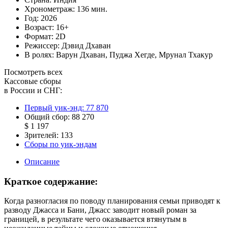
Хронометраж:
136 мин.
Год:
2026
Возраст:
16+
Формат:
2D
Режиссер:
Дэвид Дхаван
В ролях:
Варун Дхаван
,
Пуджа Хегде
,
Мрунал Тхакур
Посмотреть всех
Кассовые сборы
в России и СНГ:
Первый уик-энд:
77 870
Общий сбор:
88 270
$ 1 197
Зрителей:
133
Сборы по уик-эндам
Описание
Краткое содержание:
Когда разногласия по поводу планирования семьи приводят к
разводу Джасса и Бани, Джасс заводит новый роман за
границей, в результате чего оказывается втянутым в