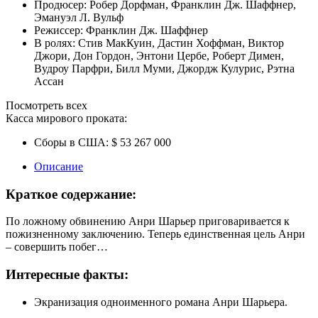
Продюсер:
Робер Дорфман
,
Франклин Дж. Шаффнер
,
Эмануэл Л. Вульф
Режиссер:
Франклин Дж. Шаффнер
В ролях:
Стив МакКуин
,
Дастин Хоффман
,
Виктор
Джори
,
Дон Гордон
,
Энтони Цербе
,
Роберт Димен
,
Вудроу Парфри
,
Билл Муми
,
Джордж Кулурис
,
Рэтна
Ассан
Посмотреть всех
Касса мирового проката:
Сборы в США:
$ 53 267 000
Описание
Краткое содержание:
По ложному обвинению Анри Шарьер приговаривается к
пожизненному заключению. Теперь единственная цель Анри
– совершить побег…
Интересные факты:
Экранизация одноименного романа Анри Шарьера.