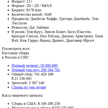
Возраст:
12+
Формат:
3D / 2D / IMAX
Бюджет:
$178 млн
Количество копий:
1649
Продюсер:
Джейсон Хоффс
,
Грегори Джейкобс
,
Том
Лассалли
Режиссер:
Даг Лайман
В ролях:
Том Круз
,
Эмили Блант
,
Билл Пэкстон
,
Брендан Глисон
,
Ноа Тейлор
,
Джонас Армстронг
,
Тони
Вэй
,
Кик Гарри
,
Франц Драмех
,
Драгомир Мрсич
Посмотреть всех
Кассовые сборы
в России и СНГ:
Первый четверг:
50 000 000
Первый уик-энд:
260 344 701
Общий сбор:
741 429 168
$ 21 336 091
Зрителей:
2 587 140
Сборы по уик-эндам
Касса мирового проката:
Сборы в США:
$ 100 206 256
Международные сборы:
$270 335 000