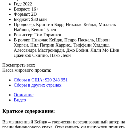
Год:
2022
Возраст:
16+
Формат:
2D
Бюджет:
$30 млн
Продюсер:
Кристин Барр
,
Николас Кейдж
,
Михаэль
Найлон
,
Кевин Турен
Режиссер:
Том Гормикэн
В ролях:
Николас Кейдж
,
Педро Паскаль
,
Шэрон
Хорган
,
Нил Патрик Харрис,
,
Тиффани Хэддиш
,
Алессандра Мастронарди
,
Джо Бобин
,
Лили Мо Шин
,
Джейкоб Скипио
,
Пако Леон
Посмотреть всех
Касса мирового проката:
Сборы в США:
$20 248 951
Сборы в других странах
Описание
Видео
Краткое содержание:
Вымышленный Кейдж – творчески нереализованный актер на
грани финансового краха. Отчаявшись, он вынужден принять