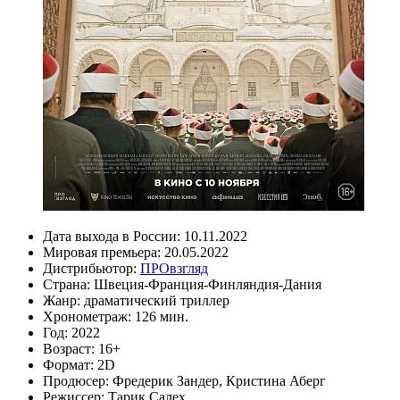
Дата выхода в России:
10.11.2022
Мировая премьера:
20.05.2022
Дистрибьютор:
ПРОвзгляд
Страна:
Швеция-Франция-Финляндия-Дания
Жанр:
драматический триллер
Хронометраж:
126 мин.
Год:
2022
Возраст:
16+
Формат:
2D
Продюсер:
Фредерик Зандер
,
Кристина Аберг
Режиссер:
Тарик Салех