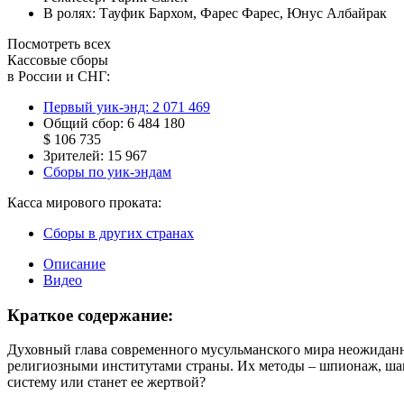
В ролях:
Тауфик Бархом
,
Фарес Фарес
,
Юнус Албайрак
Посмотреть всех
Кассовые сборы
в России и СНГ:
Первый уик-энд:
2 071 469
Общий сбор:
6 484 180
$ 106 735
Зрителей:
15 967
Сборы по уик-эндам
Касса мирового проката:
Сборы в других странах
Описание
Видео
Краткое содержание:
Духовный глава современного мусульманского мира неожиданно
религиозными институтами страны. Их методы – шпионаж, шант
систему или станет ее жертвой?