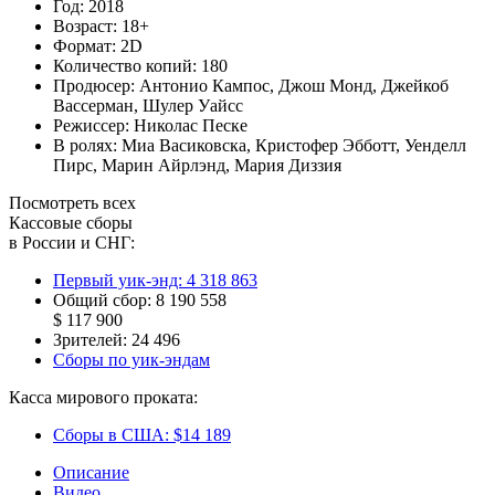
Год:
2018
Возраст:
18+
Формат:
2D
Количество копий:
180
Продюсер:
Антонио Кампос
,
Джош Монд
,
Джейкоб
Вассерман
,
Шулер Уайсс
Режиссер:
Николас Песке
В ролях:
Миа Васиковска
,
Кристофер Эбботт
,
Уенделл
Пирс
,
Марин Айрлэнд
,
Мария Диззия
Посмотреть всех
Кассовые сборы
в России и СНГ:
Первый уик-энд:
4 318 863
Общий сбор:
8 190 558
$ 117 900
Зрителей:
24 496
Сборы по уик-эндам
Касса мирового проката:
Сборы в США:
$14 189
Описание
Видео