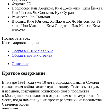
Формат:
2D
Продюсер:
Кан Хе-джон
,
Ким Джон-мин
,
Ким Ён-хва
,
Пак Чи-сон
,
Чо Сон-мин
,
Кук Су-ран
Режиссер:
Рю Сын-ван
В ролях:
Ким Юн-сок
,
Хо Джун-хо
,
Чо Ин-сон
,
Ку Гё-
хван
,
Чон Ман-щик
,
Ким Со-джин
,
Пак Кён-хе
,
Ким
Джэ-хва
Посмотреть всех
Касса мирового проката:
Сборы в США:
$337 512
Сборы в других странах
Описание
Краткое содержание:
В январе 1991 года уже 10 лет продолжающаяся в Сомали
гражданская война захлестнула столицу. Спасаясь от пуль
и взрывов, сотрудники южнокорейского посольства
в Могадишо оказываются в отрезанном от коммуникаций
месте, когда помощи у них просят работники из посольства
Северной Кореи.
описание