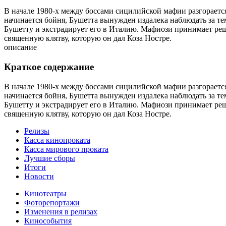
В начале 1980-х между боссами сицилийской мафии разгорается
начинается бойня, Бушетта вынужден издалека наблюдать за те
Бушетту и экстрадирует его в Италию. Мафиози принимает реш
священную клятву, которую он дал Коза Ностре.
описание
Краткое содержание
В начале 1980-х между боссами сицилийской мафии разгорается
начинается бойня, Бушетта вынужден издалека наблюдать за те
Бушетту и экстрадирует его в Италию. Мафиози принимает реш
священную клятву, которую он дал Коза Ностре.
Релизы
Касса кинопроката
Касса мирового проката
Лучшие сборы
Итоги
Новости
Кинотеатры
Фоторепортажи
Изменения в релизах
Кинособытия