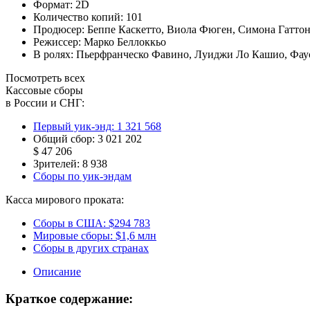
Формат:
2D
Количество копий:
101
Продюсер:
Беппе Каскетто
,
Виола Фюген
,
Симона Гатто
Режиссер:
Марко Беллоккьо
В ролях:
Пьерфранческо Фавино
,
Луиджи Ло Кашио
,
Фау
Посмотреть всех
Кассовые сборы
в России и СНГ:
Первый уик-энд:
1 321 568
Общий сбор:
3 021 202
$ 47 206
Зрителей:
8 938
Сборы по уик-эндам
Касса мирового проката:
Сборы в США:
$294 783
Мировые сборы:
$1,6 млн
Сборы в других странах
Описание
Краткое содержание: