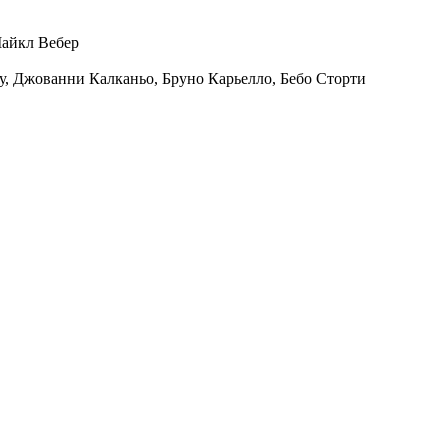
айкл Вебер
у
,
Джованни Калканьо
,
Бруно Карьелло
,
Бебо Сторти