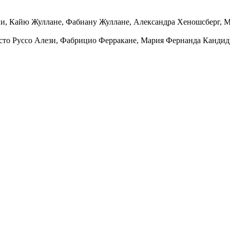
ни
,
Кайю Жуллане
,
Фабиану Жуллане
,
Александра Хеношсберг
,
М
сто Руссо Алези
,
Фабрицио Ферракане
,
Мария Фернанда Кандид