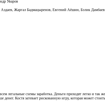
ндр Уваров
 Аздаев
,
Жаргал Бадмацыренов
,
Евгений Аёшин
,
Бэлик Дамбаев
ем легальные схемы заработка. Деньги приходят легко и так же л
е денег. Костя затевает рискованную игру, которая может стоить