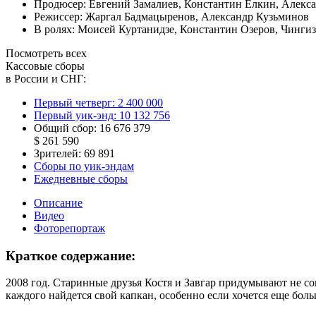
Продюсер:
Евгений Замалиев
,
Константин Елкин
,
Алекса
Режиссер:
Жаргал Бадмацыренов
,
Александр Кузьминов
В ролях:
Моисей Куртанидзе
,
Константин Озеров
,
Чингиз
Посмотреть всех
Кассовые сборы
в России и СНГ:
Первый четверг:
2 400 000
Первый уик-энд:
10 132 756
Общий сбор:
16 676 379
$ 261 590
Зрителей:
69 891
Сборы по уик-эндам
Ежедневные сборы
Описание
Видео
Фоторепортаж
Краткое содержание:
2008 год. Старинные друзья Костя и Завгар придумывают не совс
каждого найдется свой капкан, особенно если хочется еще больш