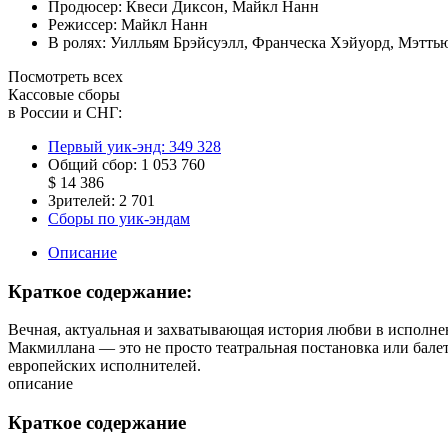
Продюсер:
Квеси Диксон
,
Майкл Нанн
Режиссер:
Майкл Нанн
В ролях:
Уилльям Брэйсуэлл
,
Франческа Хэйуорд
,
Мэттью
Посмотреть всех
Кассовые сборы
в России и СНГ:
Первый уик-энд:
349 328
Общий сбор:
1 053 760
$ 14 386
Зрителей:
2 701
Сборы по уик-эндам
Описание
Краткое содержание:
Вечная, актуальная и захватывающая история любви в исполне
Макмиллана — это не просто театральная постановка или бале
европейских исполнителей.
описание
Краткое содержание