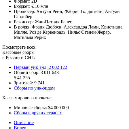
Формат:
2D
Бюджет:
€ 10 млн
Продюсер:
Антуан Рейн
,
Фабрис Голдштейн
,
Антуан
Гандобер
Режиссер:
Жан-Патрик Бенес
В ролях:
Франк Дюбоск
,
Александра Лами
,
Кристиана
Милле
,
Роз де Кервеноаль
,
Нильс Отенен-Жерар
,
Матильда Рёрих
Посмотреть всех
Кассовые сборы
в России и СНГ:
Первый уик-энд:
2 002 122
Общий сбор:
3 011 648
$ 41 255
Зрителей:
9 741
Сборы по уик-эндам
Касса мирового проката:
Мировые сборы:
$4 000 000
Сборы в других странах
Описание
Видео